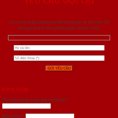
YÊU CẦU GỌI LẠI
Vui lòng nhập thông tin để chúng tôi có thể liên hệ
với quý khách trong thời gian nhanh nhất.
Đăng nhập
Tên tài khoản hoặc địa chỉ email
*
Mật khẩu
*