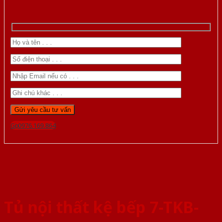
Gọi 0976.169.864
Tủ nội thất kệ bếp 7-TKB-