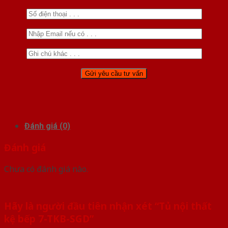
Đánh giá (0)
Đánh giá
Chưa có đánh giá nào.
Hãy là người đầu tiên nhận xét “Tủ nội thất
kệ bếp 7-TKB-SGD”