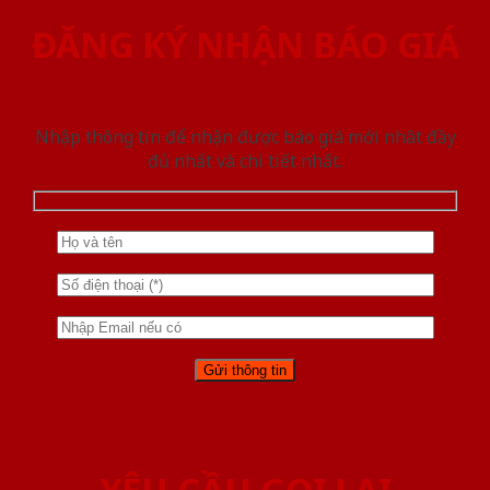
ĐĂNG KÝ NHẬN BÁO GIÁ
Nhập thông tin để nhận được báo giá mới nhât đầy
đủ nhất và chi tiết nhất.