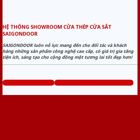
HỆ THỐNG SHOWROOM CỬA THÉP CỬA SẮT
SAIGONDOOR
SAIGONDOOR luôn nỗ lực mang đến cho đối tác và khách
hàng những sản phẩm công nghệ cao cấp, có giá trị gia tăng
tiện ích, sáng tạo cho cộng đồng một tương lai tốt đẹp hơn!
www.cuathepcuasat.com
Tổng đài tư vấn miễn phí: 0824.400.400