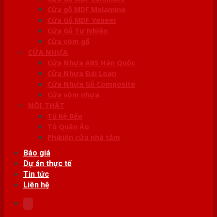
Cửa gỗ MDF Melamine
Cửa Gỗ MDF Veneer
Cửa Gỗ Tự Nhiên
Cửa vòm gỗ
CỬA NHỰA
Cửa Nhựa ABS Hàn Quốc
Cửa Nhựa Đài Loan
Cửa Nhựa Gỗ Composite
Cửa vòm nhựa
NỘI THẤT
Tủ Kệ Bếp
Tủ Quần Áo
Phụ kiện cửa nhà tắm
Báo giá
Dự án thực tế
Tin tức
Liên hệ