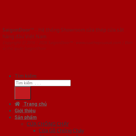
SaigonDoor™
- Hệ thống Showroom cửa thép cửa sắt
hàng đầu Việt Nam
Copyright ⓒ 2016 – 2026 SaigonDoor™ - www.cuathepcuasat.com | Đơn
vị chủ quản SaigonDoor
Tìm kiếm:
Trang chủ
Giới thiệu
Sản phẩm
CỬA CHỐNG CHÁY
Cửa Gỗ Chống Cháy