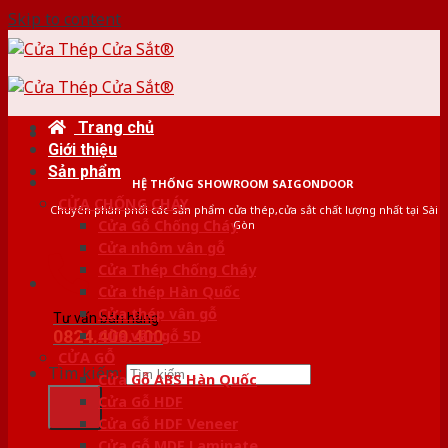
Skip to content
Trang chủ
Giới thiệu
Sản phẩm
HỆ THỐNG SHOWROOM SAIGONDOOR
CỬA CHỐNG CHÁY
Chuyên phân phối các sản phẩm cửa thép,cửa sắt chất lượng nhất tại Sài
Cửa Gỗ Chống Cháy
Gòn
Cửa nhôm vân gỗ
Cửa Thép Chống Cháy
Cửa thép Hàn Quốc
Cửa thép vân gỗ
Tư vấn bán hàng
0824.400.400
Cửa vân gỗ 5D
CỬA GỖ
Tìm kiếm:
Cửa Gỗ ABS Hàn Quốc
Cửa Gỗ HDF
Cửa Gỗ HDF Veneer
Cửa Gỗ MDF Laminate