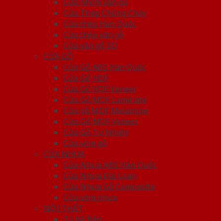
Cửa nhôm vân gỗ
Cửa Thép Chống Cháy
Cửa thép Hàn Quốc
Cửa thép vân gỗ
Cửa vân gỗ 5D
CỬA GỖ
Cửa Gỗ ABS Hàn Quốc
Cửa Gỗ HDF
Cửa Gỗ HDF Veneer
Cửa Gỗ MDF Laminate
Cửa gỗ MDF Melamine
Cửa Gỗ MDF Veneer
Cửa Gỗ Tự Nhiên
Cửa vòm gỗ
CỬA NHỰA
Cửa Nhựa ABS Hàn Quốc
Cửa Nhựa Đài Loan
Cửa Nhựa Gỗ Composite
Cửa vòm nhựa
NỘI THẤT
Tủ Kệ Bếp