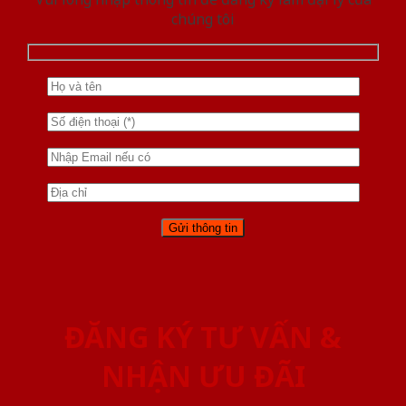
chúng tôi
ĐĂNG KÝ TƯ VẤN &
NHẬN ƯU ĐÃI