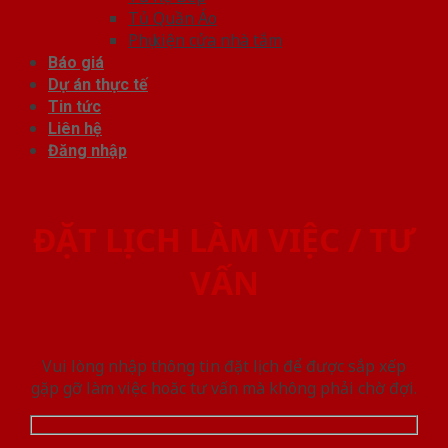
Tủ Quần Áo
Phụ kiện cửa nhà tắm
Báo giá
Dự án thực tế
Tin tức
Liên hệ
Đăng nhập
ĐẶT LỊCH LÀM VIỆC / TƯ
VẤN
Vui lòng nhập thông tin đặt lịch để được sắp xếp
gặp gỡ làm việc hoăc tư vấn mà không phải chờ đợi.