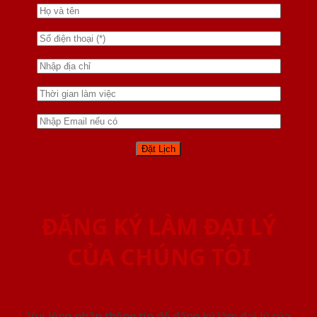
ĐĂNG KÝ LÀM ĐẠI LÝ
CỦA CHÚNG TÔI
Vui lòng nhập thông tin để đăng ký làm đại lý của