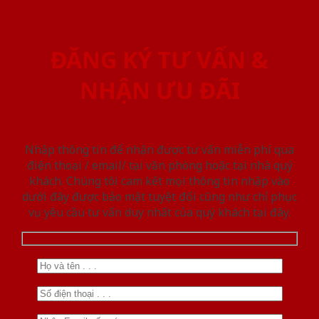
ĐĂNG KÝ TƯ VẤN &
NHẬN ƯU ĐÃI
Nhập thông tin để nhận được tư vấn miễn phí qua
điện thoại / email/ tại văn phòng hoặc tại nhà quý
khách. Chúng tôi cam kết mọi thông tin nhập vào
dưới đây được bảo mật tuyệt đối cũng như chỉ phục
vụ yêu cầu tư vấn duy nhất của quý khách tại đây.