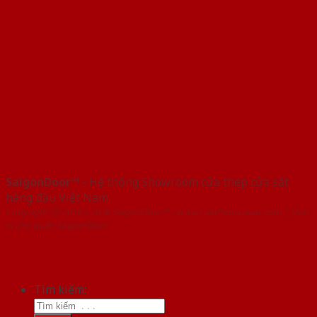
SaigonDoor™
- Hệ thống Showroom cửa thép cửa sắt
hàng đầu Việt Nam
Copyright ⓒ 2016 – 2026 SaigonDoor™ - www.cuathepcuasat.com | Đơn
vị chủ quản SaigonDoor
Tìm kiếm: