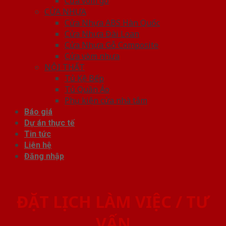
Cửa vòm gỗ
CỬA NHỰA
Cửa Nhựa ABS Hàn Quốc
Cửa Nhựa Đài Loan
Cửa Nhựa Gỗ Composite
Cửa vòm nhựa
NỘI THẤT
Tủ Kệ Bếp
Tủ Quần Áo
Phụ kiện cửa nhà tắm
Báo giá
Dự án thực tế
Tin tức
Liên hệ
Đăng nhập
ĐẶT LỊCH LÀM VIỆC / TƯ
VẤN