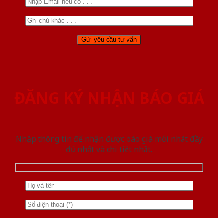
ĐĂNG KÝ NHẬN BÁO GIÁ
Nhập thông tin để nhận được báo giá mới nhât đầy
đủ nhất và chi tiết nhất.