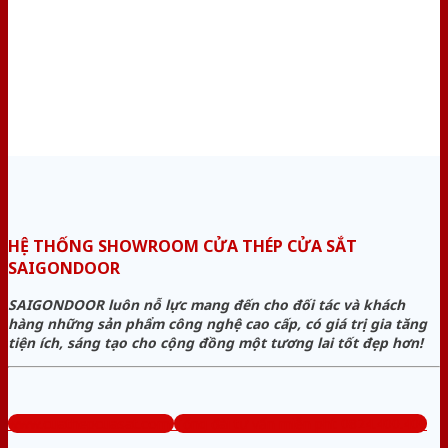
HỆ THỐNG SHOWROOM CỬA THÉP CỬA SẮT
SAIGONDOOR
SAIGONDOOR luôn nỗ lực mang đến cho đối tác và khách
hàng những sản phẩm công nghệ cao cấp, có giá trị gia tăng
tiện ích, sáng tạo cho cộng đồng một tương lai tốt đẹp hơn!
www.cuathepcuasat.com
Tổng đài tư vấn miễn phí: 0824.400.400