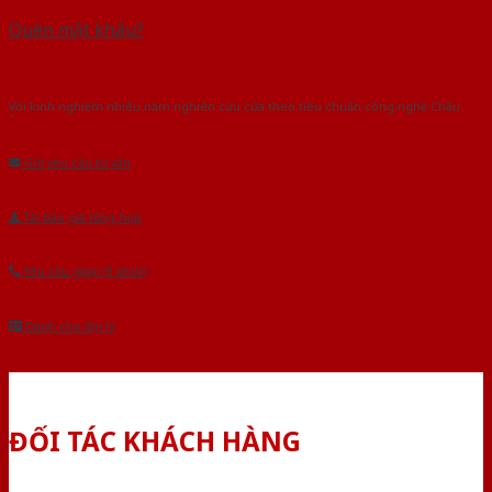
Quên mật khẩu?
Với kinh nghiệm nhiêu năm nghiên cứu cửa theo tiêu chuẩn công nghệ Châu
Âu.Chúng tôi tự tin là nhà sản xuất & cung cấp hàng đầu tại Việt Nam!
Gửi yêu cầu tư vấn
Tải báo giá tổng hợp
Yêu cầu gọi lại (3 phút)
Dành cho đại lý
ĐỐI TÁC KHÁCH HÀNG