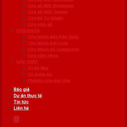
Cửa gỗ MDF Melamine
Cửa Gỗ MDF Veneer
Cửa Gỗ Tự Nhiên
Cửa vòm gỗ
CỬA NHỰA
Cửa Nhựa ABS Hàn Quốc
Cửa Nhựa Đài Loan
Cửa Nhựa Gỗ Composite
Cửa vòm nhựa
NỘI THẤT
Tủ Kệ Bếp
Tủ Quần Áo
Phụ kiện cửa nhà tắm
Báo giá
Dự án thực tế
Tin tức
Liên hệ