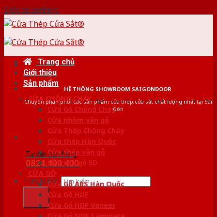
Skip to content
Trang chủ
Giới thiệu
Sản phẩm
HỆ THỐNG SHOWROOM SAIGONDOOR
CỬA CHỐNG CHÁY
Chuyên phân phối các sản phẩm cửa thép,cửa sắt chất lượng nhất tại Sài
Cửa Gỗ Chống Cháy
Gòn
Cửa nhôm vân gỗ
Cửa Thép Chống Cháy
Cửa thép Hàn Quốc
Cửa thép vân gỗ
Tư vấn bán hàng
0824.400.400
Cửa vân gỗ 5D
CỬA GỖ
Tìm kiếm:
Cửa Gỗ ABS Hàn Quốc
Cửa Gỗ HDF
Cửa Gỗ HDF Veneer
Cửa Gỗ MDF Laminate