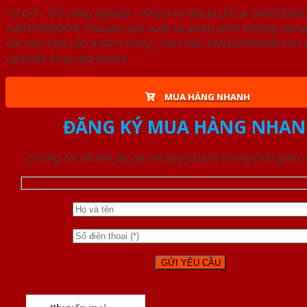
Tủ Gỗ – Gỗ công nghiêp – Nhựa và Nhựa gỗ tại SAIGOND
SAIGONDOOR. Chuyên sản xuất và phân phối những dòng T
với mọi nhu cầu khách hàng. Trên hết, SAIGONDOOR còn c
cả phân khúc giá thành.
MUA HÀNG NHANH
ĐĂNG KÝ MUA HÀNG NHAN
Chúng tôi sẽ liên lạc lại với quý khách trong thời gian