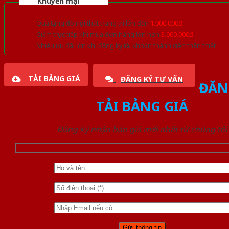
Khuyến mại
Quà tặng đồ nội thất trang trí lên đến
1.000.000đ
Giảm trực tiếp khi mua đơn hàng lớn hơn
3.000.000đ
Nhiều ưu đãi lớn khi đăng ký tài khoản thành viên thân thiết
TẢI BẢNG GIÁ
ĐĂNG KÝ TƯ VẤN
ĐĂN
TẢI BẢNG GIÁ
Đăng ký nhận báo giá mới nhất từ chúng tôi