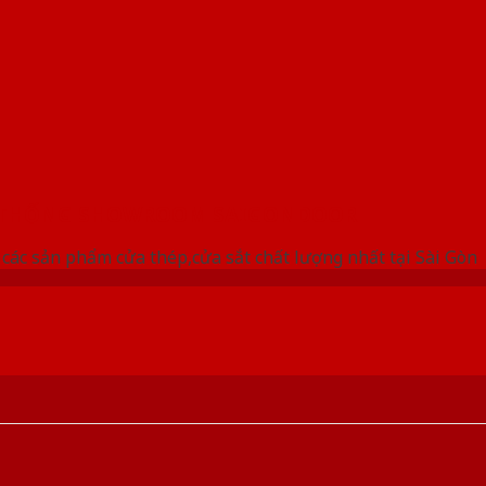
 THỐNG SHOWROOM SAIGONDOOR
ác sản phẩm cửa thép,cửa sắt chất lượng nhất tại Sài Gòn