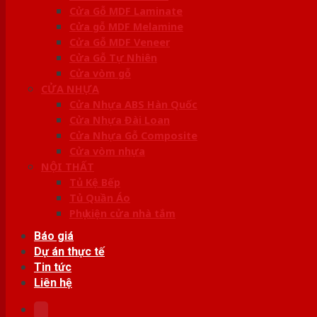
Cửa Gỗ MDF Laminate
Cửa gỗ MDF Melamine
Cửa Gỗ MDF Veneer
Cửa Gỗ Tự Nhiên
Cửa vòm gỗ
CỬA NHỰA
Cửa Nhựa ABS Hàn Quốc
Cửa Nhựa Đài Loan
Cửa Nhựa Gỗ Composite
Cửa vòm nhựa
NỘI THẤT
Tủ Kệ Bếp
Tủ Quần Áo
Phụ kiện cửa nhà tắm
Báo giá
Dự án thực tế
Tin tức
Liên hệ