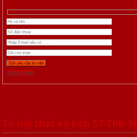
Gọi 0976.169.864
Tủ nội thất kệ bếp 57-TKB-