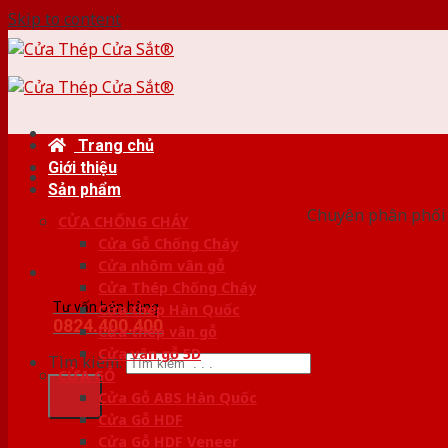
Skip to content
Trang chủ
Giới thiệu
HỆ
Sản phẩm
Chuyên phân phối c
CỬA CHỐNG CHÁY
Cửa Gỗ Chống Cháy
Cửa nhôm vân gỗ
Cửa Thép Chống Cháy
Tư vấn bán hàng
Cửa thép Hàn Quốc
0824.400.400
Cửa thép vân gỗ
Cửa vân gỗ 5D
Tìm kiếm:
CỬA GỖ
Cửa Gỗ ABS Hàn Quốc
Cửa Gỗ HDF
Cửa Gỗ HDF Veneer