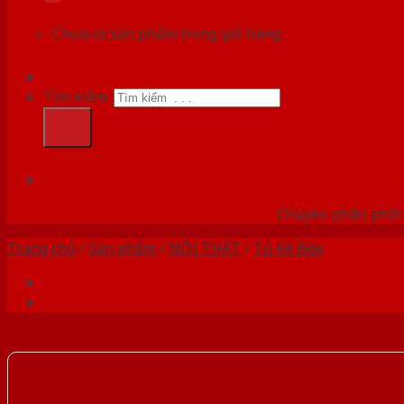
Chưa có sản phẩm trong giỏ hàng.
Tìm kiếm:
HỆ
Chuyên phân phối c
Trang chủ
/
Sản phẩm
/
NỘI THẤT
/
Tủ Kệ Bếp