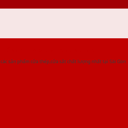
 THỐNG SHOWROOM SAIGONDOOR
ác sản phẩm cửa thép,cửa sắt chất lượng nhất tại Sài Gòn