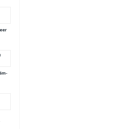
eer
Xám-
D