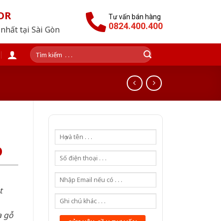
OR
Tư vấn bán hàng
0824.400.400
nhất tại Sài Gòn
Tìm
kiếm:
D
t
a gỗ