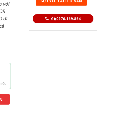
 với
OR
 đi
Gọi 0976.169.864
cả
hiết
N