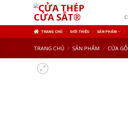
Skip
to
C
content
TRANG CHỦ
GIỚI THIỆU
SẢN PHẨM
TRANG CHỦ
/
SẢN PHẨM
/
CỬA GỖ