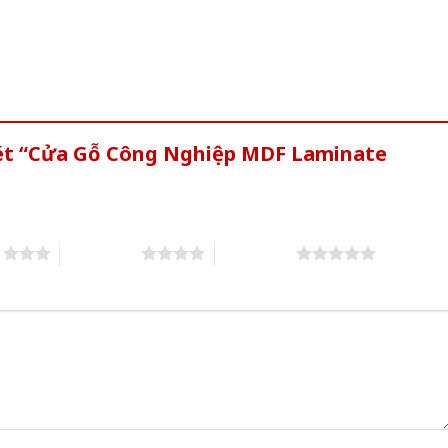
xét “Cửa Gỗ Công Nghiệp MDF Laminate
s
4 of 5 stars
5 of 5 stars