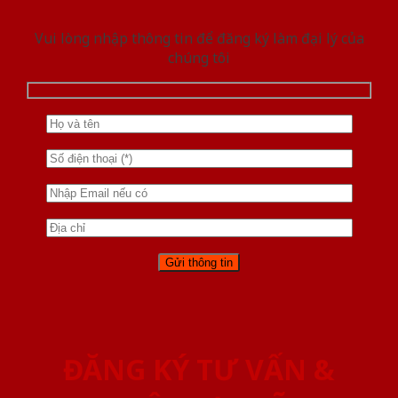
Vui lòng nhập thông tin để đăng ký làm đại lý của
chúng tôi
ĐĂNG KÝ TƯ VẤN &