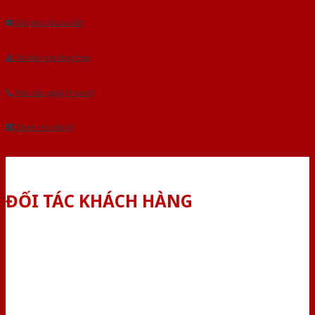
Gửi yêu cầu tư vấn
Tải báo giá tổng hợp
Yêu cầu gọi lại (3 phút)
Dành cho đại lý
ĐỐI TÁC KHÁCH HÀNG