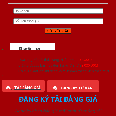
Khuyến mại
Quà tặng đồ nội thất trang trí lên đến
1.000.000đ
Giảm trực tiếp khi mua đơn hàng lớn hơn
3.000.000đ
Nhiều ưu đãi lớn khi đăng ký tài khoản thành viên thân thiết
TẢI BẢNG GIÁ
ĐĂNG KÝ TƯ VẤN
ĐĂNG KÝ TẢI BẢNG GIÁ
Đăng ký nhận báo giá mới nhất từ chúng tôi