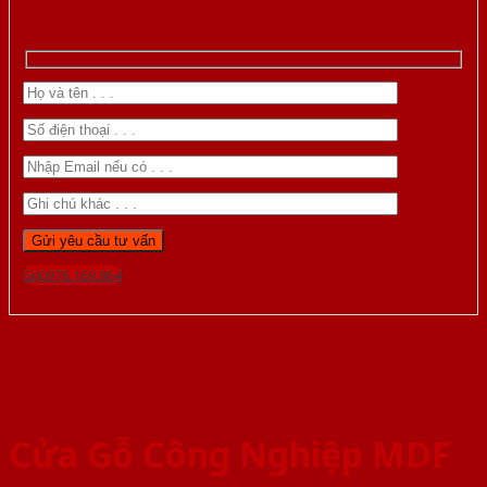
Gọi 0976.169.864
Cửa Gỗ Công Nghiệp MDF