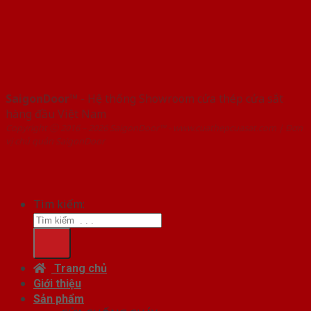
SaigonDoor™
- Hệ thống Showroom cửa thép cửa sắt
hàng đầu Việt Nam
Copyright ⓒ 2016 – 2026 SaigonDoor™ - www.cuathepcuasat.com | Đơn
vị chủ quản SaigonDoor
Tìm kiếm:
Trang chủ
Giới thiệu
Sản phẩm