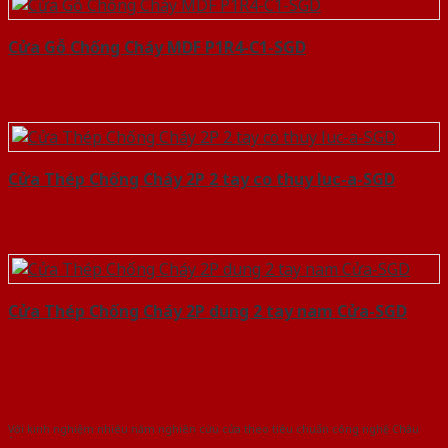
Cửa Gỗ Chống Cháy MDF P1R4-C1-SGD
Cửa Thép Chống Cháy 2P 2 tay co thuy luc-a-SGD
Cửa Thép Chống Cháy 2P dung 2 tay nam Cửa-SGD
Với kinh nghiệm nhiêu năm nghiên cứu cửa theo tiêu chuẩn công nghệ Châu
Âu.Chúng tôi tự tin là nhà sản xuất & cung cấp hàng đầu tại Việt Nam!