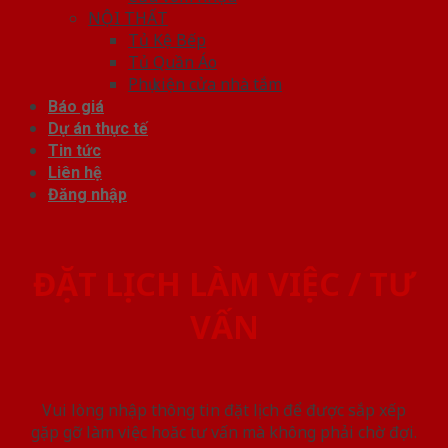
NỘI THẤT
Tủ Kệ Bếp
Tủ Quần Áo
Phụ kiện cửa nhà tắm
Báo giá
Dự án thực tế
Tin tức
Liên hệ
Đăng nhập
ĐẶT LỊCH LÀM VIỆC / TƯ
VẤN
Vui lòng nhập thông tin đặt lịch để được sắp xếp
gặp gỡ làm việc hoăc tư vấn mà không phải chờ đợi.