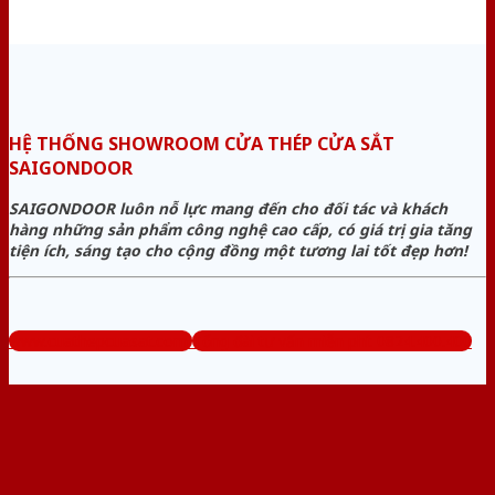
HỆ THỐNG SHOWROOM CỬA THÉP CỬA SẮT
SAIGONDOOR
SAIGONDOOR luôn nỗ lực mang đến cho đối tác và khách
hàng những sản phẩm công nghệ cao cấp, có giá trị gia tăng
tiện ích, sáng tạo cho cộng đồng một tương lai tốt đẹp hơn!
www.cuathepcuasat.com
Tổng đài tư vấn miễn phí: 0824.400.400