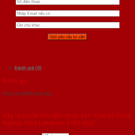
Đánh giá (0)
Đánh giá
Chưa có đánh giá nào.
Hãy là người đầu tiên nhận xét “Cửa Gỗ Công
Nghiệp MDF Laminate P1R1-SGD”