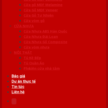
Cửa gỗ MDF Melamine
Cửa Gỗ MDF Veneer
Cửa Gỗ Tự Nhiên
Cửa vòm gỗ
CỬA NHỰA
Cửa Nhựa ABS Hàn Quốc
Cửa Nhựa Đài Loan
Cửa Nhựa Gỗ Composite
Cửa vòm nhựa
NỘI THẤT
Tủ Kệ Bếp
Tủ Quần Áo
Phụ kiện cửa nhà tắm
Báo giá
Dự án thực tế
Tin tức
Liên hệ