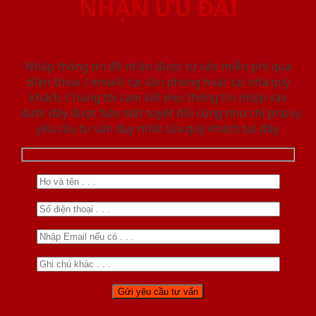
NHẬN ƯU ĐÃI
Nhập thông tin để nhận được tư vấn miễn phí qua
điện thoại / email/ tại văn phòng hoặc tại nhà quý
khách. Chúng tôi cam kết mọi thông tin nhập vào
dưới đây được bảo mật tuyệt đối cũng như chỉ phục vụ
yêu cầu tư vấn duy nhất của quý khách tại đây.