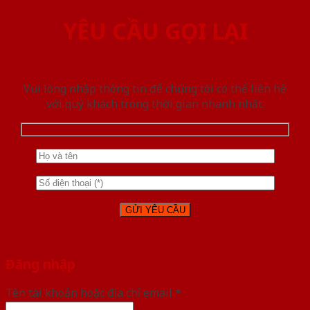
YÊU CẦU GỌI LẠI
Vui lòng nhập thông tin để chúng tôi có thể liên hệ
với quý khách trong thời gian nhanh nhất.
Đăng nhập
Tên tài khoản hoặc địa chỉ email
*