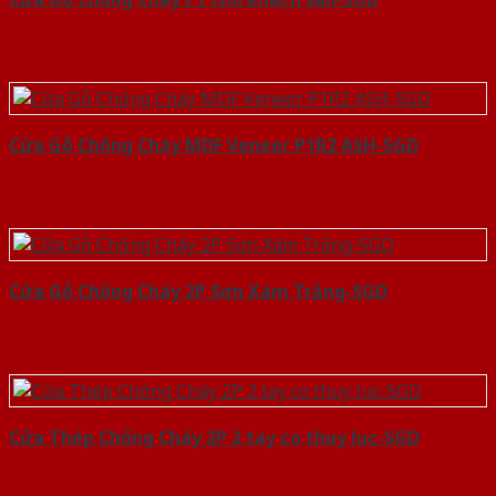
Cửa Gỗ Chống Cháy MDF Veneer P1R2 ASH-SGD
Cửa Gỗ Chống Cháy 2P Sơn Xám Trắng-SGD
Cửa Thép Chống Cháy 2P 2 tay co thuy luc-SGD