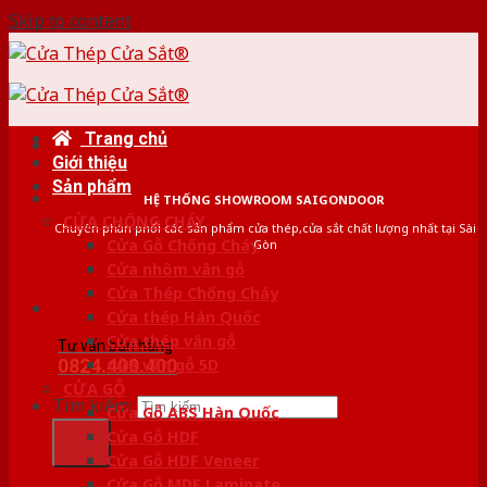
Skip to content
Trang chủ
Giới thiệu
Sản phẩm
HỆ THỐNG SHOWROOM SAIGONDOOR
CỬA CHỐNG CHÁY
Chuyên phân phối các sản phẩm cửa thép,cửa sắt chất lượng nhất tại Sài
Cửa Gỗ Chống Cháy
Gòn
Cửa nhôm vân gỗ
Cửa Thép Chống Cháy
Cửa thép Hàn Quốc
Cửa thép vân gỗ
Tư vấn bán hàng
0824.400.400
Cửa vân gỗ 5D
CỬA GỖ
Tìm kiếm:
Cửa Gỗ ABS Hàn Quốc
Cửa Gỗ HDF
Cửa Gỗ HDF Veneer
Cửa Gỗ MDF Laminate