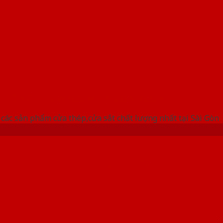
 THỐNG SHOWROOM SAIGONDOOR
ác sản phẩm cửa thép,cửa sắt chất lượng nhất tại Sài Gòn
a Sài Gòn giá rẻ Tiền Giang