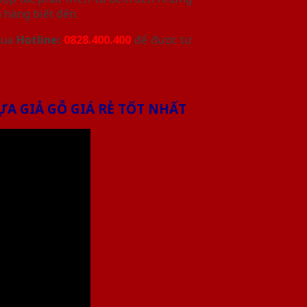
 hàng biết đến.
qua
Hotline:
0828.400.400
để được tư
A GIẢ GỖ GIÁ RẺ TỐT NHẤT