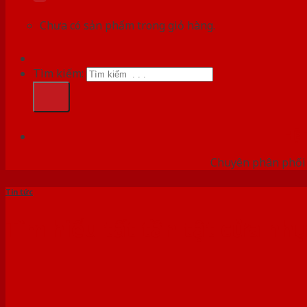
Chưa có sản phẩm trong giỏ hàng.
Tìm kiếm:
HỆ
Chuyên phân phối c
Tin tức
Tìm hiểu tất tần tật cửa nhự