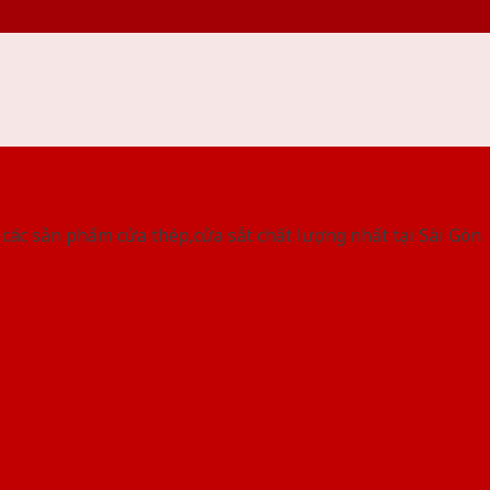
 THỐNG SHOWROOM SAIGONDOOR
ác sản phẩm cửa thép,cửa sắt chất lượng nhất tại Sài Gòn