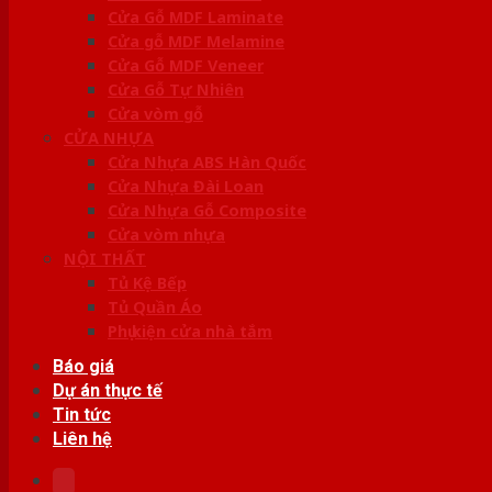
Cửa Gỗ MDF Laminate
Cửa gỗ MDF Melamine
Cửa Gỗ MDF Veneer
Cửa Gỗ Tự Nhiên
Cửa vòm gỗ
CỬA NHỰA
Cửa Nhựa ABS Hàn Quốc
Cửa Nhựa Đài Loan
Cửa Nhựa Gỗ Composite
Cửa vòm nhựa
NỘI THẤT
Tủ Kệ Bếp
Tủ Quần Áo
Phụ kiện cửa nhà tắm
Báo giá
Dự án thực tế
Tin tức
Liên hệ