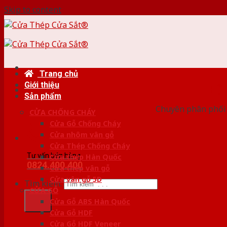
Skip to content
Trang chủ
Giới thiệu
HỆ
Sản phẩm
Chuyên phân phối c
CỬA CHỐNG CHÁY
Cửa Gỗ Chống Cháy
Cửa nhôm vân gỗ
Cửa Thép Chống Cháy
Tư vấn bán hàng
Cửa thép Hàn Quốc
0824.400.400
Cửa thép vân gỗ
Cửa vân gỗ 5D
Tìm kiếm:
CỬA GỖ
Cửa Gỗ ABS Hàn Quốc
Cửa Gỗ HDF
Cửa Gỗ HDF Veneer