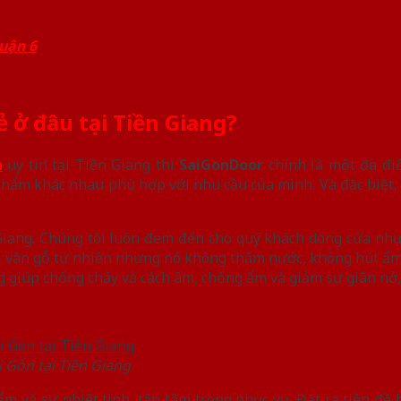
uận 6
ẻ ở đâu tại Tiền Giang?
n
uy tín tại Tiền Giang thì
SaiGonDoor
chính là một địa đ
 phẩm khác nhau phù hợp với nhu cầu của mình. Và đặc biệt
 Giang. Chúng tôi luôn đem đến cho quý khách dòng cửa nhự
i vân gỗ tự nhiên nhưng nó không thấm nước, không hút ẩm
ng giúp chống cháy và cách âm, chống ẩm và giảm sự giãn nở,
 Gòn tại Tiền Giang
ẩm và sự nhiệt tình, tận tâm trong phục vụ. Đặt ra tiền đề