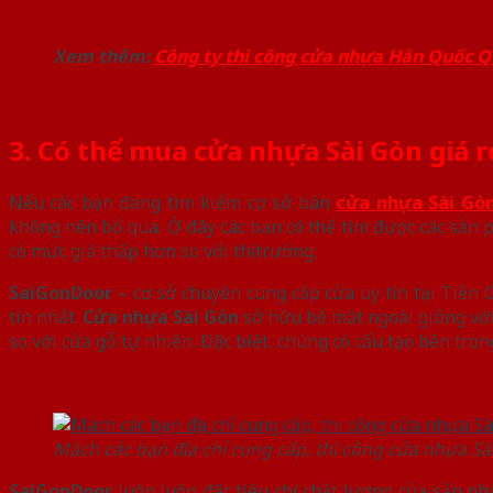
Xem thêm:
Công ty thi công cửa nhựa Hàn Quốc Q
3. Có thể mua cửa nhựa Sài Gòn giá r
Nếu các bạn đang tìm kiếm cơ sở bán
cửa nhựa Sài Gò
không nên bỏ qua. Ở đây các bạn có thể tìm được các sản
có mức giá thấp hơn so với thị trường.
SaiGonDoor
– cơ sở chuyên cung cấp cửa uy tín tại Tiền
tín nhất.
Cửa nhựa Sài Gòn
sở hữu bề mặt ngoài giống vớ
so với cửa gỗ tự nhiên. Đặc biệt, chúng có cấu tạo bên tro
Mách các bạn địa chỉ cung cấp, thi công cửa nhựa Sài
SaiGonDoor
luôn luôn đặt tiêu chí chất lượng của sản ph