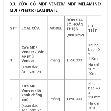
3.3.
CỬA GỖ MDF VENEER/ MDF MELAMINE/
MDF (Plastic) LAMINATE
ĐƠN GIÁ
BỘ HOÀN
CHI
STT
LOẠI CỬA
MODEL
THIỆN
TIẾT
(VNĐ/m
2
)
Khung
Cửa MDF
bao 40
Veneer / Ván
x
ép phủ
110mm
1
Phẳng
1.750.000
Veneer
Nẹp chỉ
(xoan đào,
10 x
Ash, căm xe)
40mm
Khung
Cửa MDF
bao 40
Veneer (lõi
x
xanh chống
110mm
2
Phẳng
1.850.000
ẩm)
Nẹp chỉ
(xoan đào,
10 x
Ash, căm xe)