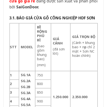
cửa gỗ giá rẻ
đang được sản xuất và phân phối
bởi
SaiGonDoor.
3.1. BÁO GIÁ CỬA GỖ CÔNG NGHIỆP HDF SƠN
BỀ
RỘNG
PHỦ
GIÁ TRỌN BỘ
GIÁ
BÌ
(Cánh + khung
CÁNH
(bao
STT
MODEL
bao + nẹp chỉ 2
(đã sơn
gồm
mặt + Sơn NC
lót)
khung
hoàn chỉnh)
bao)
(mm)
SG.1A
1
750
SG.2A
2
800
SG.2B
3
850
SG.3A
1.250.000
2.350.000
SG.4A
4
900
SG.5A