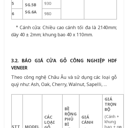
5
930
SG.5B
SG.6A
6
980
° Cánh cửa: Chiều cao cánh tối đa là 2140mm;
dày 40 ± 2mm; khung bao 40 x 110mm.
3.2. BÁO GIÁ CỬA GỖ CÔNG NGHIỆP HDF
VENEER
Theo công nghệ Châu Âu và sử dụng các loại gỗ
quý như: Ash, Oak, Cherry, Walnut, Sapelli, …
GIÁ
TRỌN
BỀ
BỘ
RỘNG
(Cánh +
CÁC
GIÁ
PHỦ
khung
LOẠI
CÁNH
BÌ
STT
MODEL
bao + nẹp
GỖ