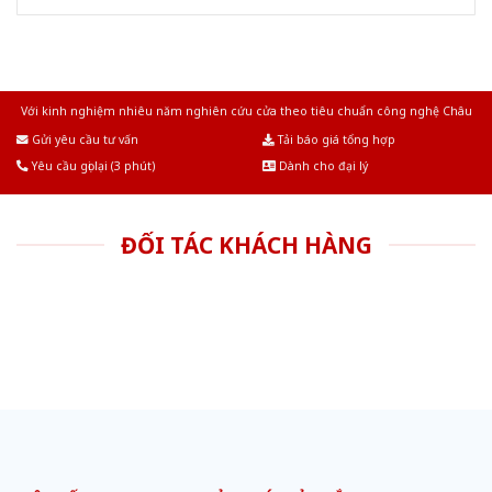
Với kinh nghiệm nhiêu năm nghiên cứu cửa theo tiêu chuẩn công nghệ Châu
Âu.Chúng tôi tự tin là nhà sản xuất & cung cấp hàng đầu tại Việt Nam!
Gửi yêu cầu tư vấn
Tải báo giá tổng hợp
Yêu cầu gọi lại (3 phút)
Dành cho đại lý
ĐỐI TÁC KHÁCH HÀNG