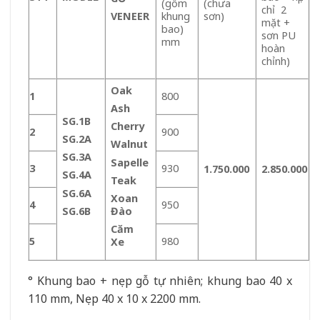
(gồm
(chưa
chỉ 2
khung
VENEER
sơn)
mặt +
bao)
sơn PU
mm
hoàn
chỉnh)
Oak
1
800
Ash
SG.1B
Cherry
2
900
SG.2A
Walnut
SG.3A
Sapelle
3
930
1.750.000
2.850.000
SG.4A
Teak
SG.6A
Xoan
4
950
SG.6B
Đào
Căm
5
980
Xe
° Khung bao + nẹp gỗ tự nhiên; khung bao 40 x
110 mm, Nẹp 40 x 10 x 2200 mm.