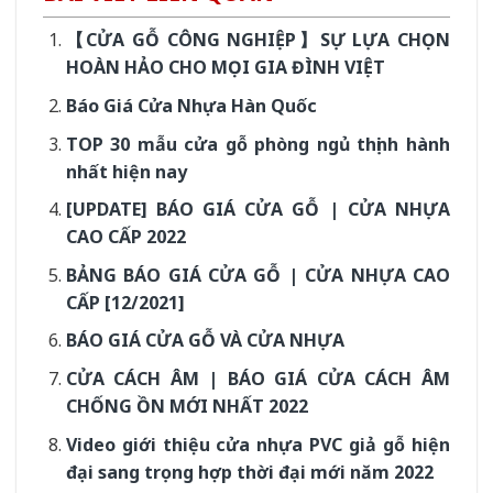
【CỬA GỖ CÔNG NGHIỆP】SỰ LỰA CHỌN
HOÀN HẢO CHO MỌI GIA ĐÌNH VIỆT
Báo Giá Cửa Nhựa Hàn Quốc
TOP 30 mẫu cửa gỗ phòng ngủ thịnh hành
nhất hiện nay
[UPDATE] BÁO GIÁ CỬA GỖ | CỬA NHỰA
CAO CẤP 2022
BẢNG BÁO GIÁ CỬA GỖ | CỬA NHỰA CAO
CẤP [12/2021]
BÁO GIÁ CỬA GỖ VÀ CỬA NHỰA
CỬA CÁCH ÂM | BÁO GIÁ CỬA CÁCH ÂM
CHỐNG ỒN MỚI NHẤT 2022
Video giới thiệu cửa nhựa PVC giả gỗ hiện
đại sang trọng hợp thời đại mới năm 2022