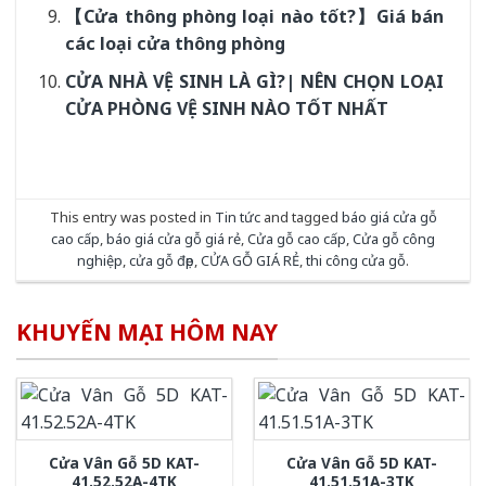
【Cửa thông phòng loại nào tốt?】Giá bán
các loại cửa thông phòng
CỬA NHÀ VỆ SINH LÀ GÌ?| NÊN CHỌN LOẠI
CỬA PHÒNG VỆ SINH NÀO TỐT NHẤT
This entry was posted in
Tin tức
and tagged
báo giá cửa gỗ
cao cấp
,
báo giá cửa gỗ giá rẻ
,
Cửa gỗ cao cấp
,
Cửa gỗ công
nghiệp
,
cửa gỗ đẹp
,
CỬA GỖ GIÁ RẺ
,
thi công cửa gỗ
.
KHUYẾN MẠI HÔM NAY
Cửa Vân Gỗ 5D KAT-
Cửa Vân Gỗ 5D KAT-
41.52.52A-4TK
41.51.51A-3TK