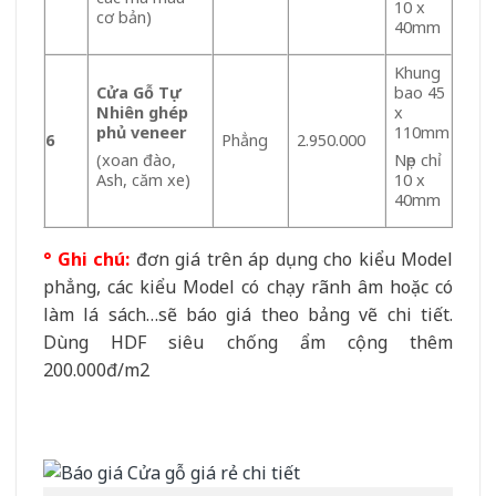
10 x
cơ bản)
40mm
Khung
Cửa Gỗ Tự
bao 45
Nhiên ghép
x
phủ veneer
110mm
6
Phẳng
2.950.000
(xoan đào,
Nẹp chỉ
Ash, căm xe)
10 x
40mm
° Ghi chú
:
đơn giá trên áp dụng cho kiểu Model
phẳng, các kiểu Model có chạy rãnh âm hoặc có
làm lá sách…sẽ báo giá theo bảng vẽ chi tiết.
Dùng HDF siêu chống ẩm cộng thêm
200.000đ/m2