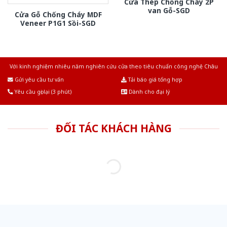
Cửa Thép Chống Cháy 2P
van Gỗ-SGD
Cửa Gỗ Chống Cháy MDF
Veneer P1G1 Sồi-SGD
Với kinh nghiệm nhiêu năm nghiên cứu cửa theo tiêu chuẩn công nghệ Châu
Âu.Chúng tôi tự tin là nhà sản xuất & cung cấp hàng đầu tại Việt Nam!
Gửi yêu cầu tư vấn
Tải báo giá tổng hợp
Yêu cầu gọi lại (3 phút)
Dành cho đại lý
ĐỐI TÁC KHÁCH HÀNG