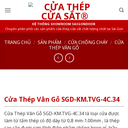
Skip
to
content
HỆ THỐNG SHOWROOM SAIGONDOOR
Chuyên phân phối các sản phẩm cửa thép,cửa sắt chất lượng nhất tại Sài Gòn
TRANG CHỦ
/
SẢN PHẨM
/
CỬA CHỐNG CHÁY
/
CỬA
THÉP VÂN GỖ
Cửa Thép Vân Gỗ SGD-KM.TVG-4C.34
Cửa Thép Vân Gỗ SGD-KM.TVG-4C.34 là loại cửa được
làm từ tấm thép có độ dày từ 0,8 mm-1.00mm , là thép
cao cấp được sơn tĩnh điện nhằm chống hoen gỉ, trầy