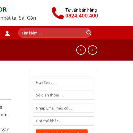
OR
Tư vấn bán hàng
0824.400.400
nhất tại Sài Gòn
Tìm
kiếm:
a
0mm ,
ả vân