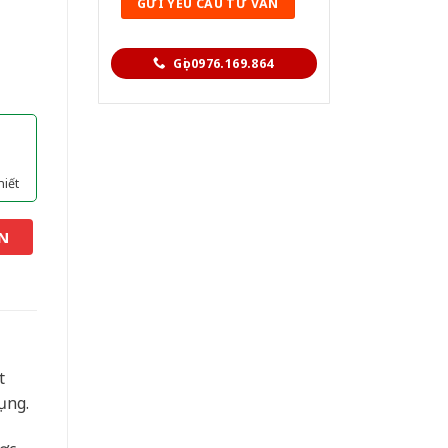
Gọi 0976.169.864
hiết
N
t
ụng.