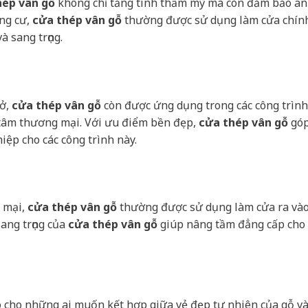
hép vân gỗ
không chỉ tăng tính thẩm mỹ mà còn đảm bảo an
ung cư,
cửa thép vân gỗ
thường được sử dụng làm cửa chín
 sang trọng.
 ở,
cửa thép vân gỗ
còn được ứng dụng trong các công trình
 tâm thương mại. Với ưu điểm bền đẹp,
cửa thép vân gỗ
gó
ệp cho các công trình này.
 mại,
cửa thép vân gỗ
thường được sử dụng làm cửa ra và
sang trọng của
cửa thép vân gỗ
giúp nâng tầm đẳng cấp cho
 cho những ai muốn kết hợp giữa vẻ đẹp tự nhiên của gỗ v