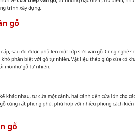
u hơn về
cửa thép vân gỗ
, từ những đặc điểm, ưu điểm, nh
ng trình xây dựng.
ân gỗ
 cấp, sau đó được phủ lên một lớp sơn vân gỗ. Công nghệ s
 khó phân biệt với gỗ tự nhiên. Vật liệu thép giúp cửa có kh
i mọt như gỗ tự nhiên.
kế khác nhau, từ cửa một cánh, hai cánh đến cửa lớn cho cá
n gỗ cũng rất phong phú, phù hợp với nhiều phong cách kiến 
n gỗ