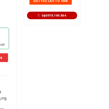
Gọi 0976.169.864
hiết
N
t
ụng.