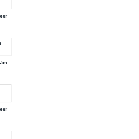
eer
Xám
eer