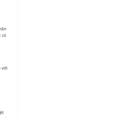
khăn
t có
 với
ệt