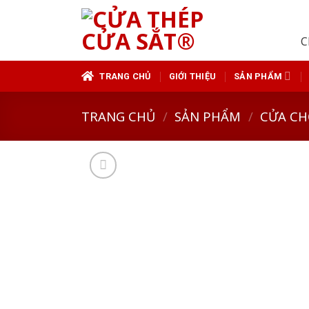
Skip
to
C
content
TRANG CHỦ
GIỚI THIỆU
SẢN PHẨM
TRANG CHỦ
/
SẢN PHẨM
/
CỬA CH