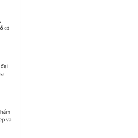
,
gỗ
có
 đại
ia
 phẩm
ép và