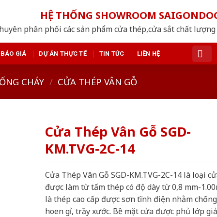
HỆ THỐNG SHOWROOM SAIGONDO
huyên phân phối các sản phẩm cửa thép,cửa sắt chất lượng 
BÁO GIÁ
DỰ ÁN THỰC TẾ
TIN TỨC
LIÊN HỆ
ỐNG CHÁY
/
CỬA THÉP VÂN GỖ
Cửa Thép Vân Gỗ SGD-
KM.TVG-2C-14
Cửa Thép Vân Gỗ SGD-KM.TVG-2C-14 là loại cử
được làm từ tấm thép có độ dày từ 0,8 mm-1.0
là thép cao cấp được sơn tĩnh điện nhằm chống
hoen gỉ, trầy xước. Bề mặt cửa được phủ lớp gi