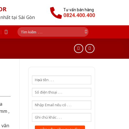
OR
Tư vấn bán hàng
0824.400.400
nhất tại Sài Gòn
Tìm
kiếm:
a
0mm ,
ả vân