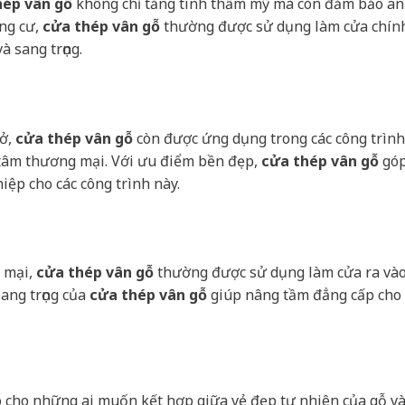
hép vân gỗ
không chỉ tăng tính thẩm mỹ mà còn đảm bảo an
ung cư,
cửa thép vân gỗ
thường được sử dụng làm cửa chín
 sang trọng.
 ở,
cửa thép vân gỗ
còn được ứng dụng trong các công trình
 tâm thương mại. Với ưu điểm bền đẹp,
cửa thép vân gỗ
gó
ệp cho các công trình này.
 mại,
cửa thép vân gỗ
thường được sử dụng làm cửa ra và
sang trọng của
cửa thép vân gỗ
giúp nâng tầm đẳng cấp cho
 cho những ai muốn kết hợp giữa vẻ đẹp tự nhiên của gỗ v