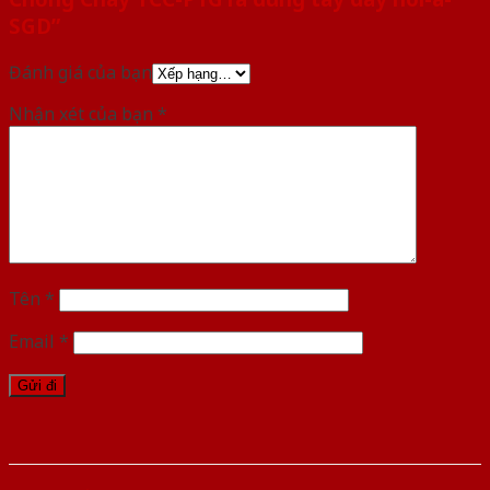
SGD”
Đánh giá của bạn
Nhận xét của bạn
*
Tên
*
Email
*