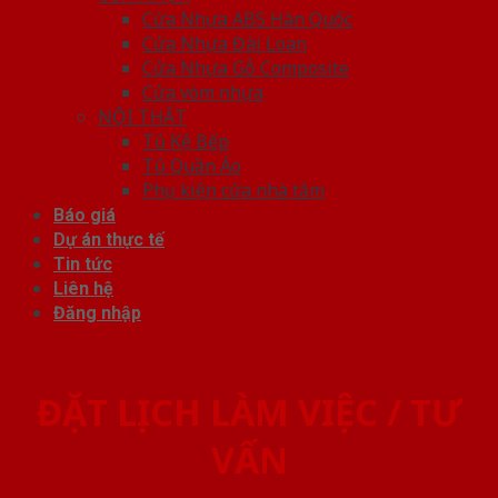
Cửa Nhựa ABS Hàn Quốc
Cửa Nhựa Đài Loan
Cửa Nhựa Gỗ Composite
Cửa vòm nhựa
NỘI THẤT
Tủ Kệ Bếp
Tủ Quần Áo
Phụ kiện cửa nhà tắm
Báo giá
Dự án thực tế
Tin tức
Liên hệ
Đăng nhập
ĐẶT LỊCH LÀM VIỆC / TƯ
VẤN