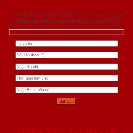
Vui lòng nhập thông tin đặt lịch để được sắp xếp gặp
gỡ làm việc hoăc tư vấn mà không phải chờ đợi.