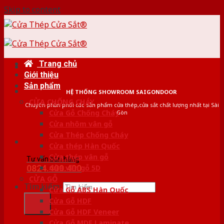
Skip to content
Trang chủ
Giới thiệu
Sản phẩm
HỆ THỐNG SHOWROOM SAIGONDOOR
CỬA CHỐNG CHÁY
Chuyên phân phối các sản phẩm cửa thép,cửa sắt chất lượng nhất tại Sài
Cửa Gỗ Chống Cháy
Gòn
Cửa nhôm vân gỗ
Cửa Thép Chống Cháy
Cửa thép Hàn Quốc
Cửa thép vân gỗ
Tư vấn bán hàng
0824.400.400
Cửa vân gỗ 5D
CỬA GỖ
Tìm kiếm:
Cửa Gỗ ABS Hàn Quốc
Cửa Gỗ HDF
Cửa Gỗ HDF Veneer
Cửa Gỗ MDF Laminate