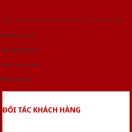
Với kinh nghiệm nhiêu năm nghiên cứu cửa theo tiêu chuẩn công nghệ Châu
Âu.Chúng tôi tự tin là nhà sản xuất & cung cấp hàng đầu tại Việt Nam!
Gửi yêu cầu tư vấn
Tải báo giá tổng hợp
Yêu cầu gọi lại (3 phút)
Dành cho đại lý
ĐỐI TÁC KHÁCH HÀNG