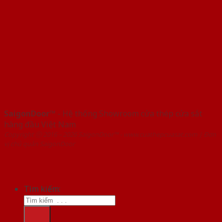
SaigonDoor™
- Hệ thống Showroom cửa thép cửa sắt
hàng đầu Việt Nam
Copyright ⓒ 2016 – 2026 SaigonDoor™ - www.cuathepcuasat.com | Đơn
vị chủ quản SaigonDoor
Tìm kiếm: