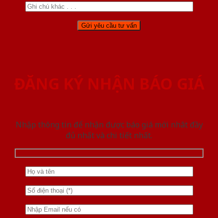
ĐĂNG KÝ NHẬN BÁO GIÁ
Nhập thông tin để nhận được báo giá mới nhât đầy
đủ nhất và chi tiết nhất.