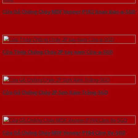
Cửa Gỗ Chống Cháy MDF Veneer P1R2 Xoan Đào-a-SGD
Cửa Thép Chống Cháy 2P tay nam Cửa-a-SGD
Cửa Gỗ Chống Cháy 2P Sơn Xám Trắng-SGD
Cửa Gỗ Chống Cháy MDF Veneer P1R4 Căm Xe-SGD