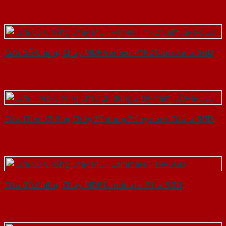
Cửa Gỗ Chống Cháy MDF Veneer P1R2 Căm Xe-a-SGD
Cửa Thép Chống Cháy 2P dung 2 tay nam Cửa-a-SGD
Cửa Gỗ Chống Cháy MDF Laminate P1-a-SGD