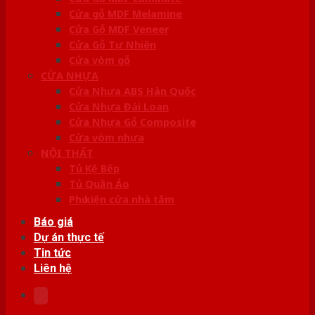
Cửa gỗ MDF Melamine
Cửa Gỗ MDF Veneer
Cửa Gỗ Tự Nhiên
Cửa vòm gỗ
CỬA NHỰA
Cửa Nhựa ABS Hàn Quốc
Cửa Nhựa Đài Loan
Cửa Nhựa Gỗ Composite
Cửa vòm nhựa
NỘI THẤT
Tủ Kệ Bếp
Tủ Quần Áo
Phụ kiện cửa nhà tắm
Báo giá
Dự án thực tế
Tin tức
Liên hệ