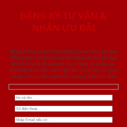
ĐĂNG KÝ TƯ VẤN &
NHẬN ƯU ĐÃI
Nhập thông tin để nhận được tư vấn miễn phí qua
điện thoại / email/ tại văn phòng hoặc tại nhà quý
khách. Chúng tôi cam kết mọi thông tin nhập vào
dưới đây được bảo mật tuyệt đối cũng như chỉ phục
vụ yêu cầu tư vấn duy nhất của quý khách tại đây.