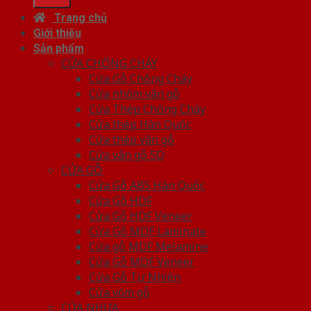
Trang chủ
Giới thiệu
Sản phẩm
CỬA CHỐNG CHÁY
Cửa Gỗ Chống Cháy
Cửa nhôm vân gỗ
Cửa Thép Chống Cháy
Cửa thép Hàn Quốc
Cửa thép vân gỗ
Cửa vân gỗ 5D
CỬA GỖ
Cửa Gỗ ABS Hàn Quốc
Cửa Gỗ HDF
Cửa Gỗ HDF Veneer
Cửa Gỗ MDF Laminate
Cửa gỗ MDF Melamine
Cửa Gỗ MDF Veneer
Cửa Gỗ Tự Nhiên
Cửa vòm gỗ
CỬA NHỰA