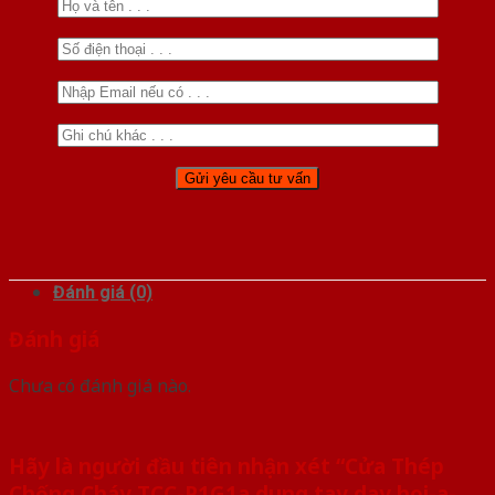
Đánh giá (0)
Đánh giá
Chưa có đánh giá nào.
Hãy là người đầu tiên nhận xét “Cửa Thép
Chống Cháy TCC-P1G1a dung tay day hoi-a-