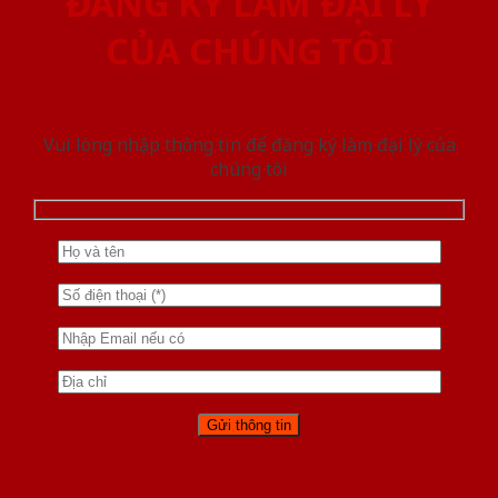
ĐĂNG KÝ LÀM ĐẠI LÝ
CỦA CHÚNG TÔI
Vui lòng nhập thông tin để đăng ký làm đại lý của
chúng tôi