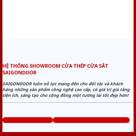
HỆ THỐNG SHOWROOM CỬA THÉP CỬA SẮT
SAIGONDOOR
SAIGONDOOR luôn nỗ lực mang đến cho đối tác và khách
hàng những sản phẩm công nghệ cao cấp, có giá trị gia tăng
tiện ích, sáng tạo cho cộng đồng một tương lai tốt đẹp hơn!
www.cuathepcuasat.com
Tổng đài tư vấn miễn phí: 0824.400.400