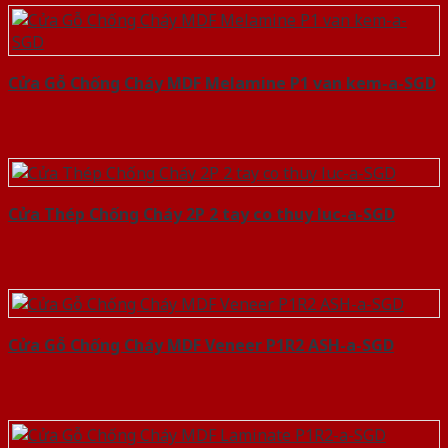
Cửa Gỗ Chống Cháy MDF Melamine P1 van kem-a-SGD
Cửa Thép Chống Cháy 2P 2 tay co thuy luc-a-SGD
Cửa Gỗ Chống Cháy MDF Veneer P1R2 ASH-a-SGD