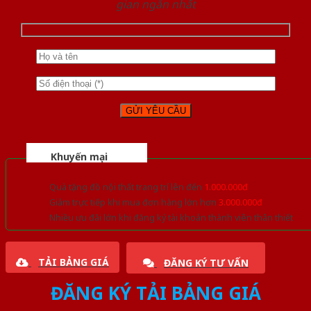
gian ngắn nhất
Khuyến mại
Quà tặng đồ nội thất trang trí lên đến
1.000.000đ
Giảm trực tiếp khi mua đơn hàng lớn hơn
3.000.000đ
Nhiều ưu đãi lớn khi đăng ký tài khoản thành viên thân thiết
TẢI BẢNG GIÁ
ĐĂNG KÝ TƯ VẤN
ĐĂNG KÝ TẢI BẢNG GIÁ