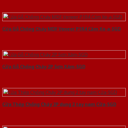
Cửa Gỗ Chống Cháy MDF Veneer P1R4 Căm Xe-a-SGD
Cửa Gỗ Chống Cháy 2P Sơn Xám-SGD
Cửa Thép Chống Cháy 2P dung 2 tay nam Cửa-SGD