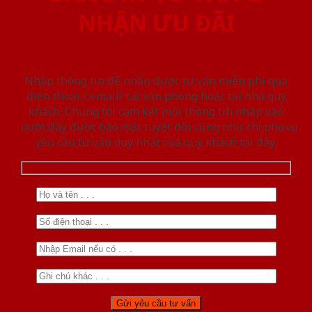
NHẬN ƯU ĐÃI
Nhập thông tin để nhận được tư vấn miễn phí qua
điện thoại / email/ tại văn phòng hoặc tại nhà quý
khách. Chúng tôi cam kết mọi thông tin nhập vào
dưới đây được bảo mật tuyệt đối cũng như chỉ phục vụ
yêu cầu tư vấn duy nhất của quý khách tại đây.