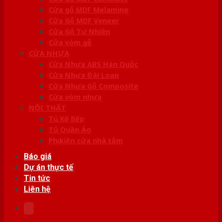
Cửa gỗ MDF Melamine
Cửa Gỗ MDF Veneer
Cửa Gỗ Tự Nhiên
Cửa vòm gỗ
CỬA NHỰA
Cửa Nhựa ABS Hàn Quốc
Cửa Nhựa Đài Loan
Cửa Nhựa Gỗ Composite
Cửa vòm nhựa
NỘI THẤT
Tủ Kệ Bếp
Tủ Quần Áo
Phụ kiện cửa nhà tắm
Báo giá
Dự án thực tế
Tin tức
Liên hệ