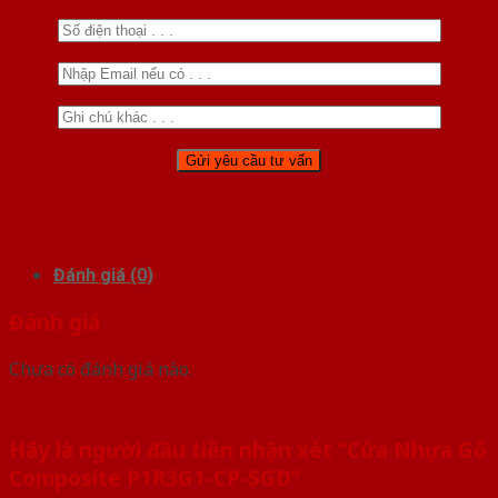
Đánh giá (0)
Đánh giá
Chưa có đánh giá nào.
Hãy là người đầu tiên nhận xét “Cửa Nhựa Gỗ
Composite P1R3G1-CP-SGD”