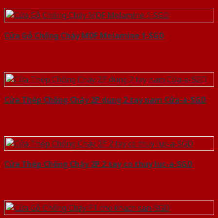
Cửa Gỗ Chống Cháy MDF Melamine 1-SGD
Cửa Thép Chống Cháy 2P dung 2 tay nam Cửa-a-SGD
Cửa Thép Chống Cháy 2P 2 tay co thuy luc-a-SGD