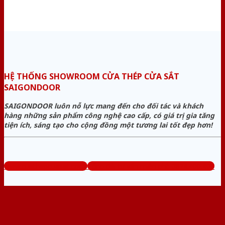
HỆ THỐNG SHOWROOM CỬA THÉP CỬA SẮT
SAIGONDOOR
SAIGONDOOR luôn nỗ lực mang đến cho đối tác và khách
hàng những sản phẩm công nghệ cao cấp, có giá trị gia tăng
tiện ích, sáng tạo cho cộng đồng một tương lai tốt đẹp hơn!
www.cuathepcuasat.com
Tổng đài tư vấn miễn phí: 0824.400.400