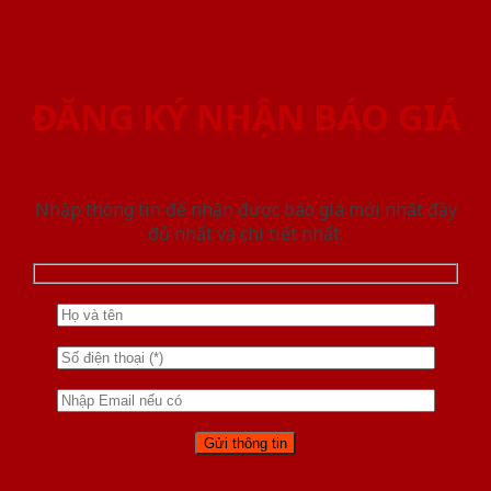
ĐĂNG KÝ NHẬN BÁO GIÁ
Nhập thông tin để nhận được báo giá mới nhât đầy
đủ nhất và chi tiết nhất.