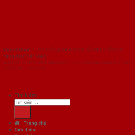
SaigonDoor™
- Hệ thống Showroom cửa thép cửa sắt
hàng đầu Việt Nam
Copyright ⓒ 2016 – 2026 SaigonDoor™ - www.cuathepcuasat.com | Đơn
vị chủ quản SaigonDoor
Tìm kiếm:
Trang chủ
Giới thiệu