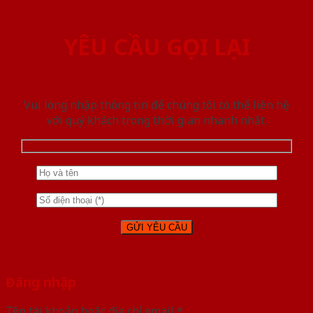
YÊU CẦU GỌI LẠI
Vui lòng nhập thông tin để chúng tôi có thể liên hệ
với quý khách trong thời gian nhanh nhất.
Đăng nhập
Tên tài khoản hoặc địa chỉ email
*