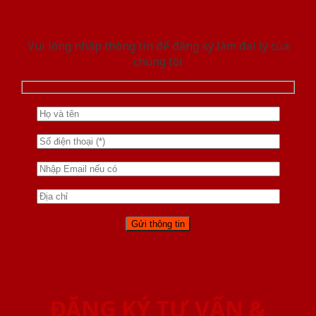
Vui lòng nhập thông tin để đăng ký làm đại lý của
chúng tôi
ĐĂNG KÝ TƯ VẤN &