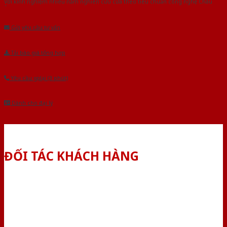
Với kinh nghiệm nhiêu năm nghiên cứu cửa theo tiêu chuẩn công nghệ Châu
Âu.Chúng tôi tự tin là nhà sản xuất & cung cấp hàng đầu tại Việt Nam!
Gửi yêu cầu tư vấn
Tải báo giá tổng hợp
Yêu cầu gọi lại (3 phút)
Dành cho đại lý
ĐỐI TÁC KHÁCH HÀNG