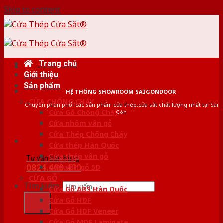
Skip to content
Trang chủ
Giới thiệu
Sản phẩm
HỆ THỐNG SHOWROOM SAIGONDOOR
CỬA CHỐNG CHÁY
Chuyên phân phối các sản phẩm cửa thép,cửa sắt chất lượng nhất tại Sài
Cửa Gỗ Chống Cháy
Gòn
Cửa nhôm vân gỗ
Cửa Thép Chống Cháy
Cửa thép Hàn Quốc
Cửa thép vân gỗ
Tư vấn bán hàng
0824.400.400
Cửa vân gỗ 5D
CỬA GỖ
Tìm kiếm:
Cửa Gỗ ABS Hàn Quốc
Cửa Gỗ HDF
Cửa Gỗ HDF Veneer
Cửa Gỗ MDF Laminate