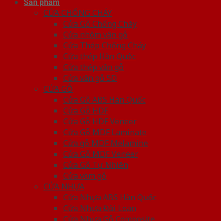
Sản phẩm
CỬA CHỐNG CHÁY
Cửa Gỗ Chống Cháy
Cửa nhôm vân gỗ
Cửa Thép Chống Cháy
Cửa thép Hàn Quốc
Cửa thép vân gỗ
Cửa vân gỗ 5D
CỬA GỖ
Cửa Gỗ ABS Hàn Quốc
Cửa Gỗ HDF
Cửa Gỗ HDF Veneer
Cửa Gỗ MDF Laminate
Cửa gỗ MDF Melamine
Cửa Gỗ MDF Veneer
Cửa Gỗ Tự Nhiên
Cửa vòm gỗ
CỬA NHỰA
Cửa Nhựa ABS Hàn Quốc
Cửa Nhựa Đài Loan
Cửa Nhựa Gỗ Composite