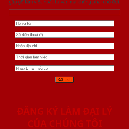
gặp gỡ làm việc hoăc tư vấn mà không phải chờ đợi.
ĐĂNG KÝ LÀM ĐẠI LÝ
CỦA CHÚNG TÔI