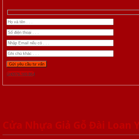
Gọi 0976.169.864
Cửa Nhựa Giả Gỗ Đài Loan 