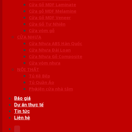
Cửa Gỗ MDF Laminate
Cửa gỗ MDF Melamine
Cửa Gỗ MDF Veneer
Cửa Gỗ Tự Nhiên
Cửa vòm gỗ
CỬA NHỰA
Cửa Nhựa ABS Hàn Quốc
Cửa Nhựa Đài Loan
Cửa Nhựa Gỗ Composite
Cửa vòm nhựa
NỘI THẤT
Tủ Kệ Bếp
Tủ Quần Áo
Phụ kiện cửa nhà tắm
Báo giá
Dự án thực tế
Tin tức
Liên hệ