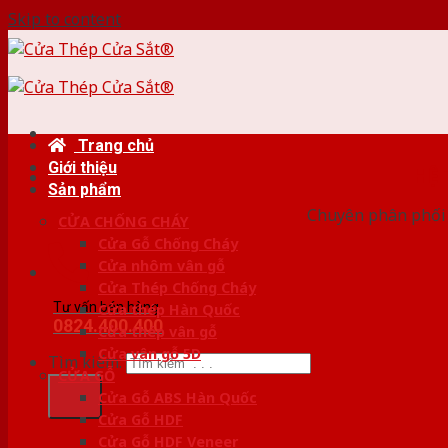
Skip to content
Trang chủ
Giới thiệu
HỆ
Sản phẩm
Chuyên phân phối c
CỬA CHỐNG CHÁY
Cửa Gỗ Chống Cháy
Cửa nhôm vân gỗ
Cửa Thép Chống Cháy
Tư vấn bán hàng
Cửa thép Hàn Quốc
0824.400.400
Cửa thép vân gỗ
Cửa vân gỗ 5D
Tìm kiếm:
CỬA GỖ
Cửa Gỗ ABS Hàn Quốc
Cửa Gỗ HDF
Cửa Gỗ HDF Veneer