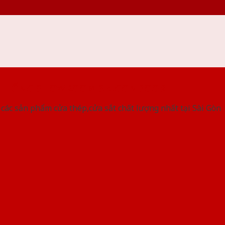
 THỐNG SHOWROOM SAIGONDOOR
ác sản phẩm cửa thép,cửa sắt chất lượng nhất tại Sài Gòn