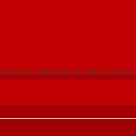
 THỐNG SHOWROOM SAIGONDOOR
ác sản phẩm cửa thép,cửa sắt chất lượng nhất tại Sài Gòn