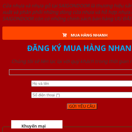
Cửa nhựa và nhựa gỗ tại SAIGONDOOR là thương hiệu s
xuất và phân phối những dòng cửa nhựa và hỗ hợp nhựa ch
SAIGONDOOR còn có những chính sách bán hàng ƯU ĐÃI CAO
MUA HÀNG NHANH
ĐĂNG KÝ MUA HÀNG NHAN
Chúng tôi sẽ liên lạc lại với quý khách trong thời gian
Khuyến mại