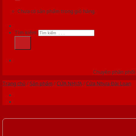
Chưa có sản phẩm trong giỏ hàng.
Tìm kiếm:
HỆ
Chuyên phân phối c
Trang chủ
/
Sản phẩm
/
CỬA NHỰA
/
Cửa Nhựa Đài Loan