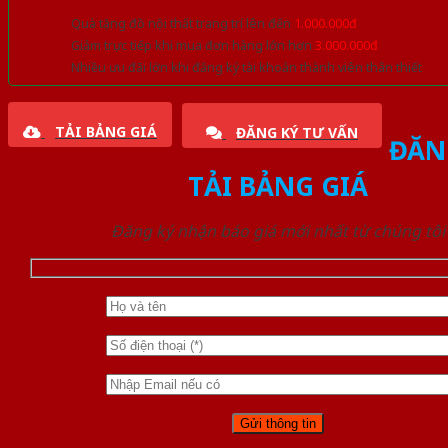
Quà tặng đồ nội thất trang trí lên đến
1.000.000đ
Giảm trực tiếp khi mua đơn hàng lớn hơn
3.000.000đ
Nhiều ưu đãi lớn khi đăng ký tài khoản thành viên thân thiết
TẢI BẢNG GIÁ
ĐĂNG KÝ TƯ VẤN
ĐĂN
TẢI BẢNG GIÁ
Đăng ký nhận báo giá mới nhất từ chúng tôi