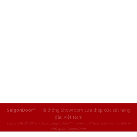
SaigonDoor™
- Hệ thống Showroom cửa thép cửa sắt hàng
đầu Việt Nam
Copyright ⓒ 2016 – 2026 SaigonDoor™ - www.cuathepcuasat.com | Đơn vị
chủ quản SaigonDoor