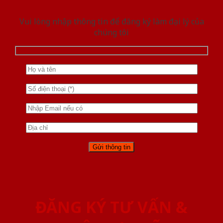
Vui lòng nhập thông tin để đăng ký làm đại lý của
chúng tôi
ĐĂNG KÝ TƯ VẤN &