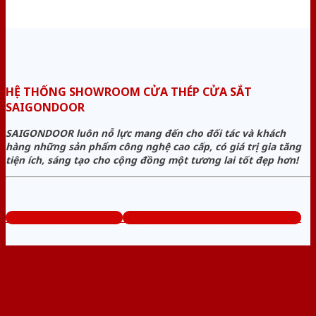
HỆ THỐNG SHOWROOM CỬA THÉP CỬA SẮT
SAIGONDOOR
SAIGONDOOR luôn nỗ lực mang đến cho đối tác và khách
hàng những sản phẩm công nghệ cao cấp, có giá trị gia tăng
tiện ích, sáng tạo cho cộng đồng một tương lai tốt đẹp hơn!
www.cuathepcuasat.com
Tổng đài tư vấn miễn phí: 0824.400.400