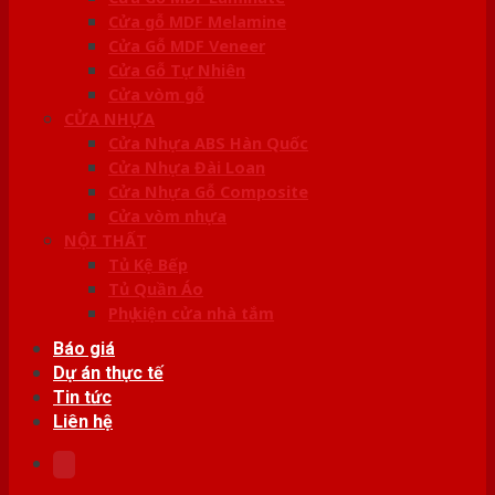
Cửa gỗ MDF Melamine
Cửa Gỗ MDF Veneer
Cửa Gỗ Tự Nhiên
Cửa vòm gỗ
CỬA NHỰA
Cửa Nhựa ABS Hàn Quốc
Cửa Nhựa Đài Loan
Cửa Nhựa Gỗ Composite
Cửa vòm nhựa
NỘI THẤT
Tủ Kệ Bếp
Tủ Quần Áo
Phụ kiện cửa nhà tắm
Báo giá
Dự án thực tế
Tin tức
Liên hệ