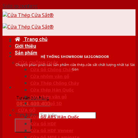
Skip to content
Trang chủ
Giới thiệu
Sản phẩm
HỆ THỐNG SHOWROOM SAIGONDOOR
CỬA CHỐNG CHÁY
Chuyên phân phối các sản phẩm cửa thép,cửa sắt chất lượng nhất tại Sài
Cửa Gỗ Chống Cháy
Gòn
Cửa nhôm vân gỗ
Cửa Thép Chống Cháy
Cửa thép Hàn Quốc
Cửa thép vân gỗ
Tư vấn bán hàng
0824.400.400
Cửa vân gỗ 5D
CỬA GỖ
Tìm kiếm:
Cửa Gỗ ABS Hàn Quốc
Cửa Gỗ HDF
Cửa Gỗ HDF Veneer
Cửa Gỗ MDF Laminate