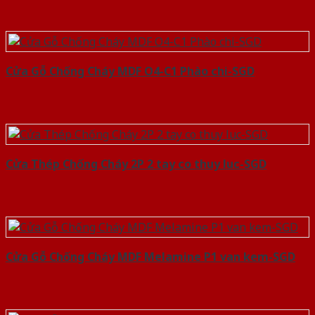
Cửa Gỗ Chống Cháy MDF O4-C1 Phào chi-SGD
Cửa Thép Chống Cháy 2P 2 tay co thuy luc-SGD
Cửa Gỗ Chống Cháy MDF Melamine P1 van kem-SGD