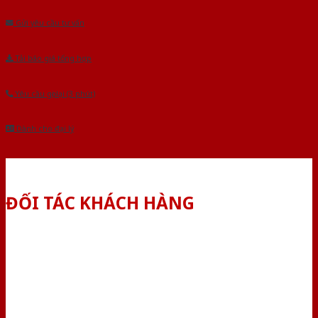
Gửi yêu cầu tư vấn
Tải báo giá tổng hợp
Yêu cầu gọi lại (3 phút)
Dành cho đại lý
ĐỐI TÁC KHÁCH HÀNG