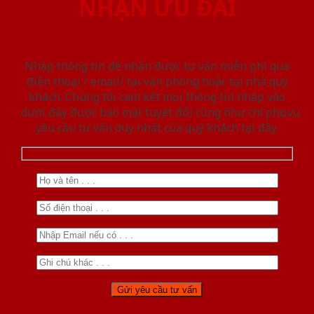
NHẬN ƯU ĐÃI
Nhập thông tin để nhận được tư vấn miễn phí qua
điện thoại / email/ tại văn phòng hoặc tại nhà quý
khách. Chúng tôi cam kết mọi thông tin nhập vào
dưới đây được bảo mật tuyệt đối cũng như chỉ phục vụ
yêu cầu tư vấn duy nhất của quý khách tại đây.