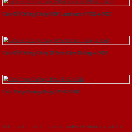
Cửa Gỗ Chống Cháy MDF Laminate P1R2-a-SGD
Cửa Gỗ Chống Cháy 2P Sơn Xám Trắng-a-SGD
Cửa Thép Chống Cháy 2P1G2-SGD
Với kinh nghiệm nhiêu năm nghiên cứu cửa theo tiêu chuẩn công nghệ Châu
Âu.Chúng tôi tự tin là nhà sản xuất & cung cấp hàng đầu tại Việt Nam!