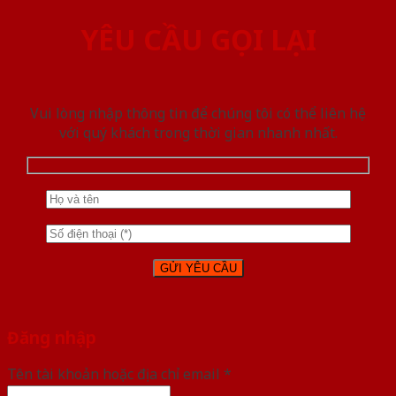
YÊU CẦU GỌI LẠI
Vui lòng nhập thông tin để chúng tôi có thể liên hệ
với quý khách trong thời gian nhanh nhất.
Đăng nhập
Tên tài khoản hoặc địa chỉ email
*