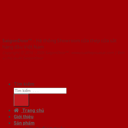
SaigonDoor™
- Hệ thống Showroom cửa thép cửa sắt
hàng đầu Việt Nam
Copyright ⓒ 2016 – 2026 SaigonDoor™ - www.cuathepcuasat.com | Đơn
vị chủ quản SaigonDoor
Tìm kiếm:
Trang chủ
Giới thiệu
Sản phẩm