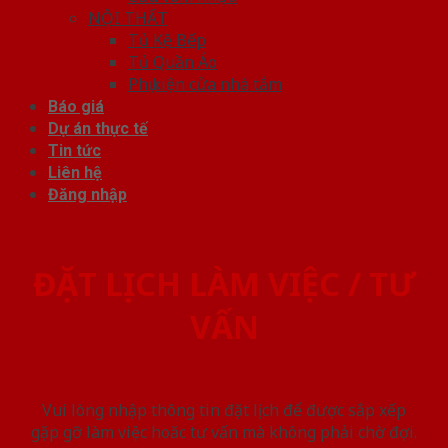
NỘI THẤT
Tủ Kệ Bếp
Tủ Quần Áo
Phụ kiện cửa nhà tắm
Báo giá
Dự án thực tế
Tin tức
Liên hệ
Đăng nhập
ĐẶT LỊCH LÀM VIỆC / TƯ
VẤN
Vui lòng nhập thông tin đặt lịch để được sắp xếp
gặp gỡ làm việc hoăc tư vấn mà không phải chờ đợi.