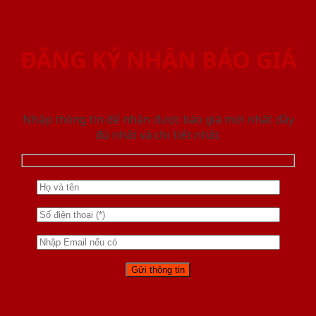
ĐĂNG KÝ NHẬN BÁO GIÁ
Nhập thông tin để nhận được báo giá mới nhât đầy
đủ nhất và chi tiết nhất.