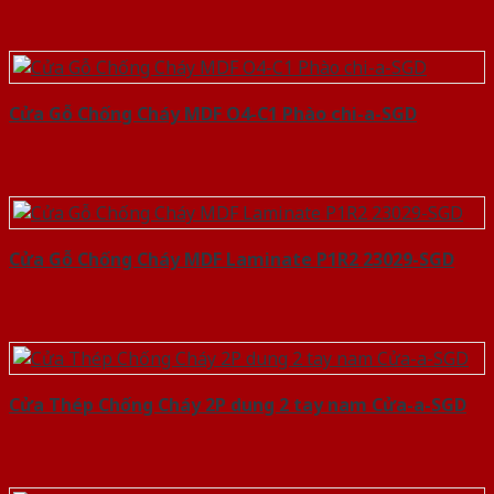
Cửa Gỗ Chống Cháy MDF O4-C1 Phào chi-a-SGD
Cửa Gỗ Chống Cháy MDF Laminate P1R2 23029-SGD
Cửa Thép Chống Cháy 2P dung 2 tay nam Cửa-a-SGD