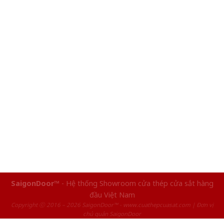
SaigonDoor™
- Hệ thống Showroom cửa thép cửa sắt hàng
đầu Việt Nam
Copyright ⓒ 2016 – 2026 SaigonDoor™ - www.cuathepcuasat.com | Đơn vị
chủ quản SaigonDoor