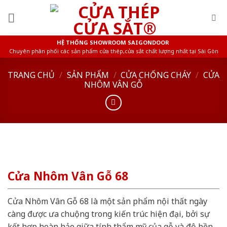
Skip
to
content
HỆ THỐNG SHOWROOM SAIGONDOOR
Chuyên phân phối các sản phẩm cửa thép,cửa sắt chất lượng nhất tại Sài Gòn
TRANG CHỦ
/
SẢN PHẨM
/
CỬA CHỐNG CHÁY
/
CỬA
NHÔM VÂN GỖ
Cửa Nhôm Vân Gỗ 68
Cửa Nhôm Vân Gỗ 68 là một sản phẩm nội thất ngày
càng được ưa chuộng trong kiến trúc hiện đại, bởi sự
kết hợp hoàn hảo giữa tính thẩm mỹ của gỗ và độ bền