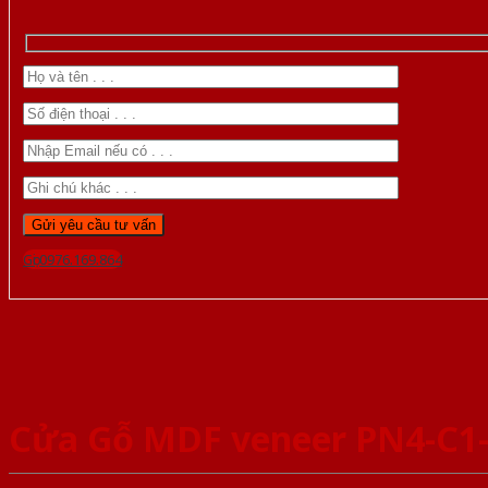
Gọi 0976.169.864
Cửa Gỗ MDF veneer PN4-C