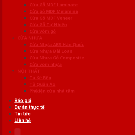
Cửa Gỗ MDF Laminate
Cửa gỗ MDF Melamine
Cửa Gỗ MDF Veneer
Cửa Gỗ Tự Nhiên
Cửa vòm gỗ
CỬA NHỰA
Cửa Nhựa ABS Hàn Quốc
Cửa Nhựa Đài Loan
Cửa Nhựa Gỗ Composite
Cửa vòm nhựa
NỘI THẤT
Tủ Kệ Bếp
Tủ Quần Áo
Phụ kiện cửa nhà tắm
Báo giá
Dự án thực tế
Tin tức
Liên hệ