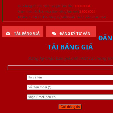
Quà tặng đồ nội thất trang trí lên đến
1.000.000đ
Giảm trực tiếp khi mua đơn hàng lớn hơn
3.000.000đ
Nhiều ưu đãi lớn khi đăng ký tài khoản thành viên thân thiết
TẢI BẢNG GIÁ
ĐĂNG KÝ TƯ VẤN
ĐĂN
TẢI BẢNG GIÁ
Đăng ký nhận báo giá mới nhất từ chúng tôi