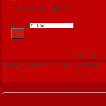
Chưa có sản phẩm trong giỏ hàng.
Tìm kiếm:
HỆ
Chuyên phân phối c
Trang chủ
/
Sản phẩm
/
CỬA GỖ
/
Cửa Gỗ MDF Veneer