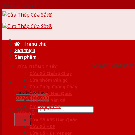
Skip to content
Trang chủ
Giới thiệu
HỆ
Sản phẩm
Chuyên phân phối c
CỬA CHỐNG CHÁY
Cửa Gỗ Chống Cháy
Cửa nhôm vân gỗ
Cửa Thép Chống Cháy
Tư vấn bán hàng
Cửa thép Hàn Quốc
0824.400.400
Cửa thép vân gỗ
Cửa vân gỗ 5D
Tìm kiếm:
CỬA GỖ
Cửa Gỗ ABS Hàn Quốc
Cửa Gỗ HDF
Cửa Gỗ HDF Veneer