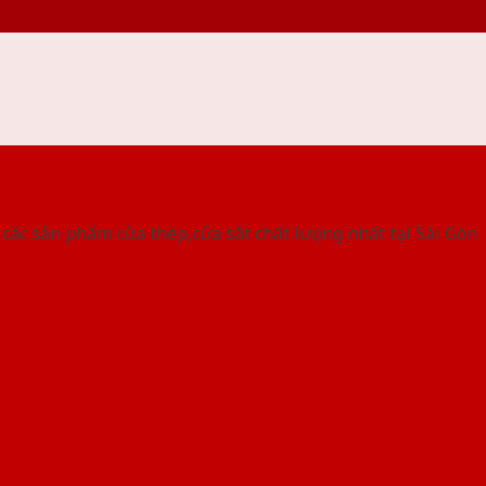
 THỐNG SHOWROOM SAIGONDOOR
ác sản phẩm cửa thép,cửa sắt chất lượng nhất tại Sài Gòn