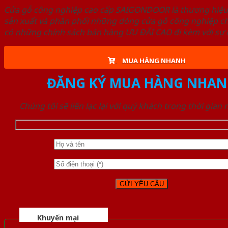
Cửa gỗ công nghiệp cao cấp SAIGONDOOR là thương hiệ
sản xuất và phân phối những dòng cửa gỗ công nghiệp ch
có những chính sách bán hàng ƯU ĐÃI CAO đi kèm với sự đ
MUA HÀNG NHANH
ĐĂNG KÝ MUA HÀNG NHAN
Chúng tôi sẽ liên lạc lại với quý khách trong thời gian
Khuyến mại