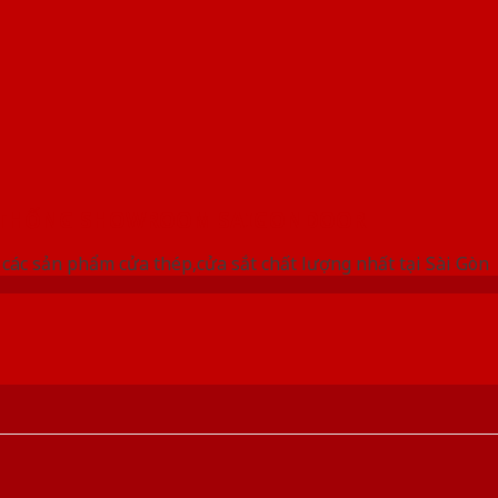
 THỐNG SHOWROOM SAIGONDOOR
ác sản phẩm cửa thép,cửa sắt chất lượng nhất tại Sài Gòn