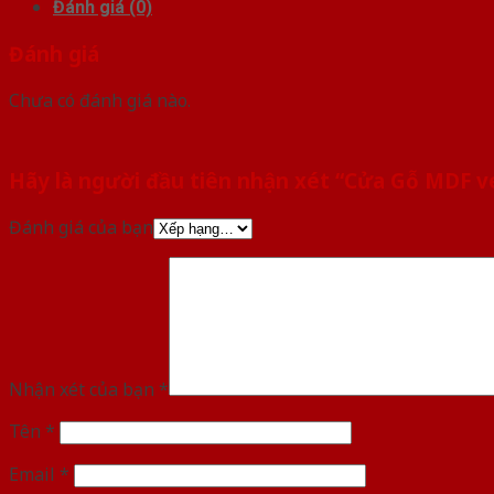
Đánh giá (0)
Đánh giá
Chưa có đánh giá nào.
Hãy là người đầu tiên nhận xét “Cửa Gỗ MDF
Đánh giá của bạn
Nhận xét của bạn
*
Tên
*
Email
*