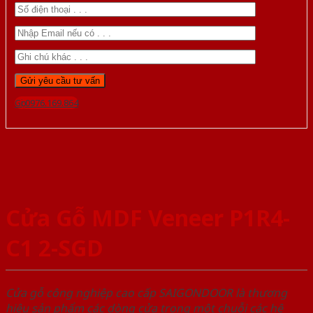
Gọi 0976.169.864
Cửa Gỗ MDF Veneer P1R4-
C1 2-SGD
Cửa gỗ công nghiệp cao cấp SAIGONDOOR là thương
hiệu sản phẩm các dòng cửa trong một chuỗi các hệ