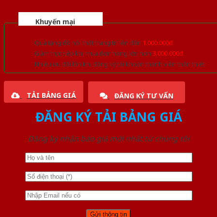
Khuyến mại
Quà tặng đồ nội thất trang trí lên đến
1.000.000đ
Giảm trực tiếp khi mua đơn hàng lớn hơn
3.000.000đ
Nhiều ưu đãi lớn khi đăng ký tài khoản thành viên thân thiết
TẢI BẢNG GIÁ
ĐĂNG KÝ TƯ VẤN
ĐĂNG KÝ TẢI BẢNG GIÁ
Đăng ký nhận báo giá mới nhất từ chúng tôi