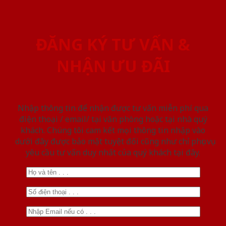
ĐĂNG KÝ TƯ VẤN &
NHẬN ƯU ĐÃI
Nhập thông tin để nhận được tư vấn miễn phí qua
điện thoại / email/ tại văn phòng hoặc tại nhà quý
khách. Chúng tôi cam kết mọi thông tin nhập vào
dưới đây được bảo mật tuyệt đối cũng như chỉ phục vụ
yêu cầu tư vấn duy nhất của quý khách tại đây.