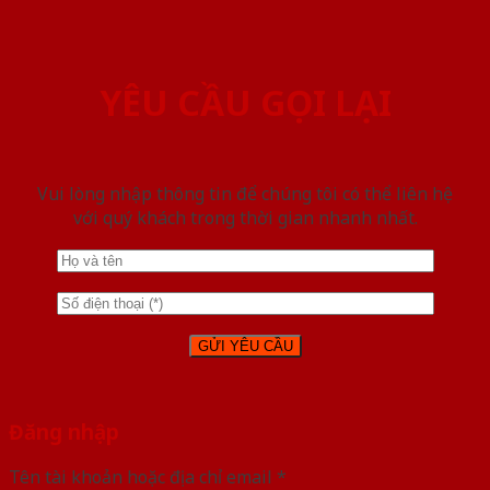
YÊU CẦU GỌI LẠI
Vui lòng nhập thông tin để chúng tôi có thể liên hệ
với quý khách trong thời gian nhanh nhất.
Đăng nhập
Tên tài khoản hoặc địa chỉ email
*