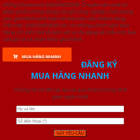
thống Showroom SAIGONDOOR. Chuyên sản xuất và
phân phối những dòng cửa gỗ công nghiệp chất lượng
cao, giá thành phù hợp với mọi nhu cầu khách hàng.
Trên hết, SAIGONDOOR còn có những chính sách bán
hàng ƯU ĐÃI CAO đi kèm với sự đa dạng về mẫu mã, loại
cửa gỗ và cả phân khúc giá thành.
MUA HÀNG NHANH
ĐĂNG KÝ
MUA HÀNG NHANH
Chúng tôi sẽ liên lạc lại với quý khách trong thời
gian ngắn nhất