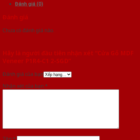
Đánh giá (0)
Đánh giá
Chưa có đánh giá nào.
Hãy là người đầu tiên nhận xét “Cửa Gỗ MDF
Veneer P1R4-C1 2-SGD”
Đánh giá của bạn
Nhận xét của bạn
*
Tên
*