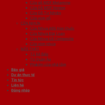
Cửa gỗ MDF Melamine
Cửa Gỗ MDF Veneer
Cửa Gỗ Tự Nhiên
Cửa vòm gỗ
CỬA NHỰA
Cửa Nhựa ABS Hàn Quốc
Cửa Nhựa Đài Loan
Cửa Nhựa Gỗ Composite
Cửa vòm nhựa
NỘI THẤT
Tủ Kệ Bếp
Tủ Quần Áo
Phụ kiện cửa nhà tắm
Báo giá
Dự án thực tế
Tin tức
Liên hệ
Đăng nhập