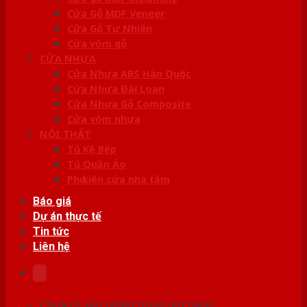
Cửa Gỗ MDF Veneer
Cửa Gỗ Tự Nhiên
Cửa vòm gỗ
CỬA NHỰA
Cửa Nhựa ABS Hàn Quốc
Cửa Nhựa Đài Loan
Cửa Nhựa Gỗ Composite
Cửa vòm nhựa
NỘI THẤT
Tủ Kệ Bếp
Tủ Quần Áo
Phụ kiện cửa nhà tắm
Báo giá
Dự án thực tế
Tin tức
Liên hệ
Chưa có sản phẩm trong giỏ hàng.