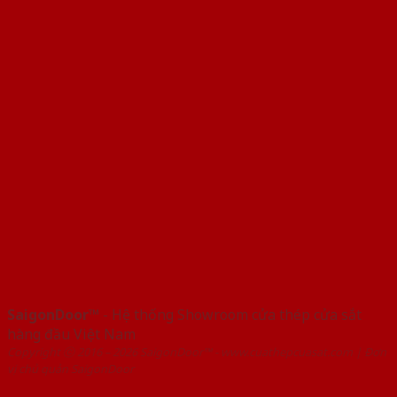
SaigonDoor™
- Hệ thống Showroom cửa thép cửa sắt
hàng đầu Việt Nam
Copyright ⓒ 2016 – 2026 SaigonDoor™ - www.cuathepcuasat.com | Đơn
vị chủ quản SaigonDoor