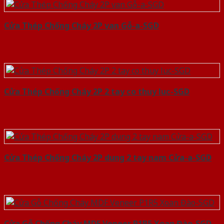
Cửa Thép Chống Cháy 2P van Gỗ-a-SGD
Cửa Thép Chống Cháy 2P 2 tay co thuy luc-SGD
Cửa Thép Chống Cháy 2P dung 2 tay nam Cửa-a-SGD
Cửa Gỗ Chống Cháy MDF Veneer P1R5 Xoan Đào-SGD