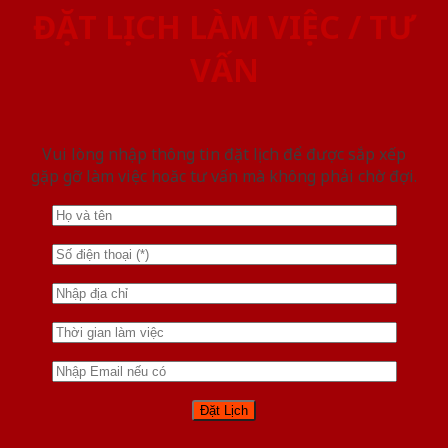
ĐẶT LỊCH LÀM VIỆC / TƯ
VẤN
Vui lòng nhập thông tin đặt lịch để được sắp xếp
gặp gỡ làm việc hoăc tư vấn mà không phải chờ đợi.