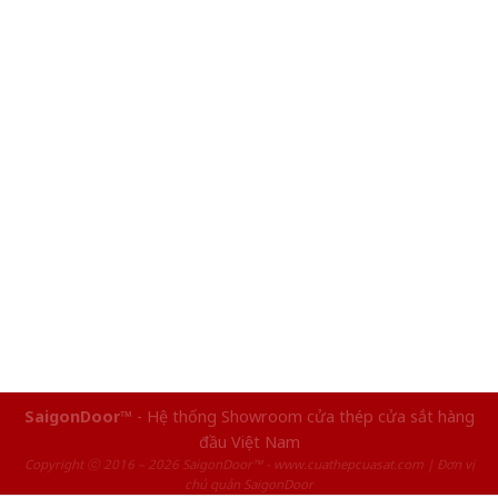
SaigonDoor™
- Hệ thống Showroom cửa thép cửa sắt hàng
đầu Việt Nam
Copyright ⓒ 2016 – 2026 SaigonDoor™ - www.cuathepcuasat.com | Đơn vị
chủ quản SaigonDoor