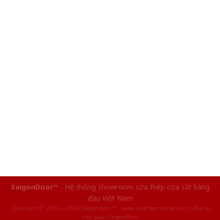
SaigonDoor™
- Hệ thống Showroom cửa thép cửa sắt hàng
đầu Việt Nam
Copyright ⓒ 2016 – 2026 SaigonDoor™ - www.cuathepcuasat.com | Đơn vị
chủ quản SaigonDoor