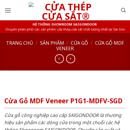
Skip
to
content
HỆ THỐNG SHOWROOM SAIGONDOOR
Chuyên phân phối các sản phẩm cửa thép,cửa sắt chất lượng nhất tại Sài Gòn
TRANG CHỦ
/
SẢN PHẨM
/
CỬA GỖ
/
CỬA GỖ MDF
VENEER
Cửa Gỗ MDF Veneer P1G1-MDFV-SGD
Cửa gỗ công nghiệp cao cấp SAIGONDOOR là thương
hiệu sản phẩm các dòng cửa trong một chuỗi các hệ
thống Showroom SAIGONDOOR. Chuyên sản xuất và