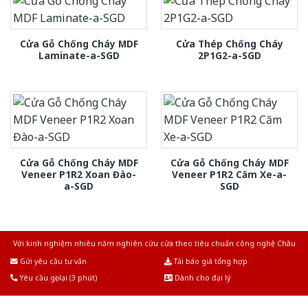
Cửa Gỗ Chống Cháy MDF
Cửa Thép Chống Cháy
Laminate-a-SGD
2P1G2-a-SGD
Cửa Gỗ Chống Cháy MDF
Cửa Gỗ Chống Cháy MDF
Veneer P1R2 Xoan Đào-
Veneer P1R2 Căm Xe-a-
a-SGD
SGD
Với kinh nghiệm nhiêu năm nghiên cứu cửa theo tiêu chuẩn công nghệ Châu
Âu.Chúng tôi tự tin là nhà sản xuất & cung cấp hàng đầu tại Việt Nam!
Gửi yêu cầu tư vấn
Tải báo giá tổng hợp
Yêu cầu gọi lại (3 phút)
Dành cho đại lý