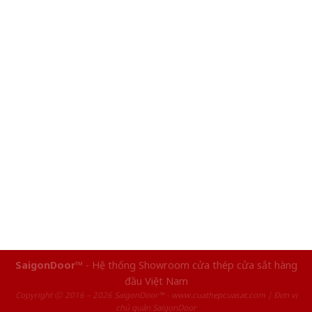
SaigonDoor™
- Hệ thống Showroom cửa thép cửa sắt hàng
đầu Việt Nam
Copyright ⓒ 2016 – 2026 SaigonDoor™ - www.cuathepcuasat.com | Đơn vị
chủ quản SaigonDoor