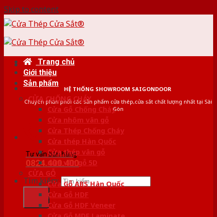
Skip to content
Trang chủ
Giới thiệu
Sản phẩm
HỆ THỐNG SHOWROOM SAIGONDOOR
CỬA CHỐNG CHÁY
Chuyên phân phối các sản phẩm cửa thép,cửa sắt chất lượng nhất tại Sài
Cửa Gỗ Chống Cháy
Gòn
Cửa nhôm vân gỗ
Cửa Thép Chống Cháy
Cửa thép Hàn Quốc
Cửa thép vân gỗ
Tư vấn bán hàng
0824.400.400
Cửa vân gỗ 5D
CỬA GỖ
Tìm kiếm:
Cửa Gỗ ABS Hàn Quốc
Cửa Gỗ HDF
Cửa Gỗ HDF Veneer
Cửa Gỗ MDF Laminate