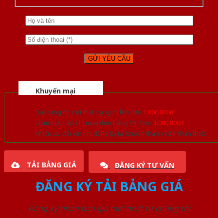
Khuyến mại
Quà tặng đồ nội thất trang trí lên đến
1.000.000đ
Giảm trực tiếp khi mua đơn hàng lớn hơn
3.000.000đ
Nhiều ưu đãi lớn khi đăng ký tài khoản thành viên thân thiết
TẢI BẢNG GIÁ
ĐĂNG KÝ TƯ VẤN
ĐĂNG KÝ TẢI BẢNG GIÁ
Đăng ký nhận báo giá mới nhất từ chúng tôi