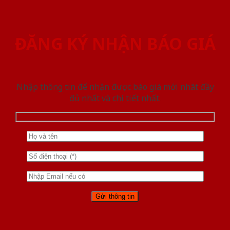
ĐĂNG KÝ NHẬN BÁO GIÁ
Nhập thông tin để nhận được báo giá mới nhât đầy
đủ nhất và chi tiết nhất.