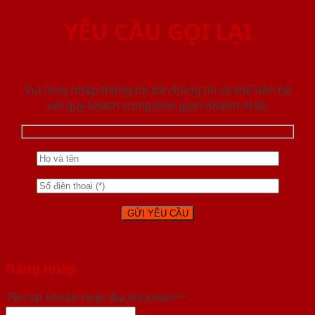
YÊU CẦU GỌI LẠI
Vui lòng nhập thông tin để chúng tôi có thể liên hệ
với quý khách trong thời gian nhanh nhất.
Đăng nhập
Tên tài khoản hoặc địa chỉ email
*