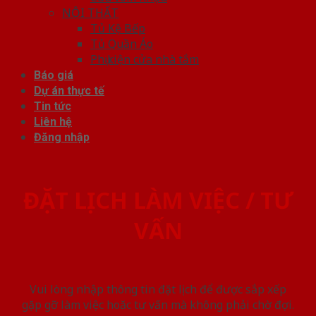
NỘI THẤT
Tủ Kệ Bếp
Tủ Quần Áo
Phụ kiện cửa nhà tắm
Báo giá
Dự án thực tế
Tin tức
Liên hệ
Đăng nhập
ĐẶT LỊCH LÀM VIỆC / TƯ
VẤN
Vui lòng nhập thông tin đặt lịch để được sắp xếp
gặp gỡ làm việc hoăc tư vấn mà không phải chờ đợi.