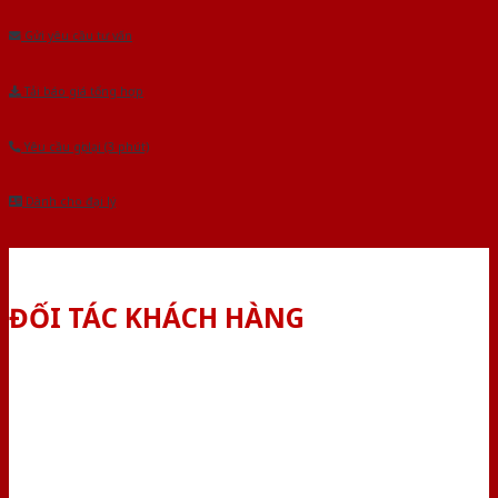
Gửi yêu cầu tư vấn
Tải báo giá tổng hợp
Yêu cầu gọi lại (3 phút)
Dành cho đại lý
ĐỐI TÁC KHÁCH HÀNG