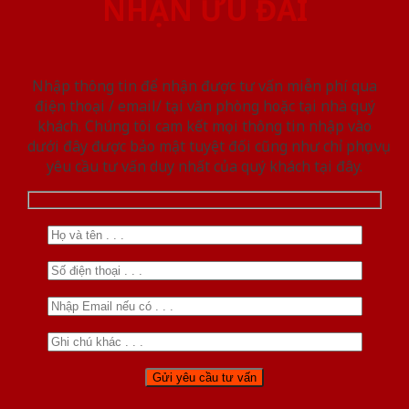
NHẬN ƯU ĐÃI
Nhập thông tin để nhận được tư vấn miễn phí qua
điện thoại / email/ tại văn phòng hoặc tại nhà quý
khách. Chúng tôi cam kết mọi thông tin nhập vào
dưới đây được bảo mật tuyệt đối cũng như chỉ phục vụ
yêu cầu tư vấn duy nhất của quý khách tại đây.