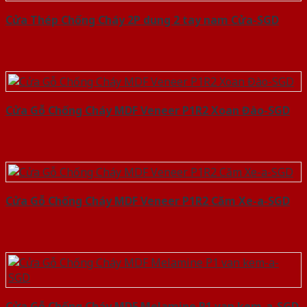
Cửa Thép Chống Cháy 2P dung 2 tay nam Cửa-SGD
Cửa Gỗ Chống Cháy MDF Veneer P1R2 Xoan Đào-SGD
Cửa Gỗ Chống Cháy MDF Veneer P1R2 Căm Xe-a-SGD
Cửa Gỗ Chống Cháy MDF Melamine P1 van kem-a-SGD