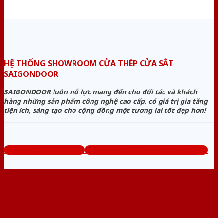
HỆ THỐNG SHOWROOM CỬA THÉP CỬA SẮT
SAIGONDOOR
SAIGONDOOR luôn nỗ lực mang đến cho đối tác và khách
hàng những sản phẩm công nghệ cao cấp, có giá trị gia tăng
tiện ích, sáng tạo cho cộng đồng một tương lai tốt đẹp hơn!
www.cuathepcuasat.com
Tổng đài tư vấn miễn phí: 0824.400.400