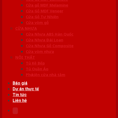
Cửa gỗ MDF Melamine
Cửa Gỗ MDF Veneer
Cửa Gỗ Tự Nhiên
Cửa vòm gỗ
CỬA NHỰA
Cửa Nhựa ABS Hàn Quốc
Cửa Nhựa Đài Loan
Cửa Nhựa Gỗ Composite
Cửa vòm nhựa
NỘI THẤT
Tủ Kệ Bếp
Tủ Quần Áo
Phụ kiện cửa nhà tắm
Báo giá
Dự án thực tế
Tin tức
Liên hệ