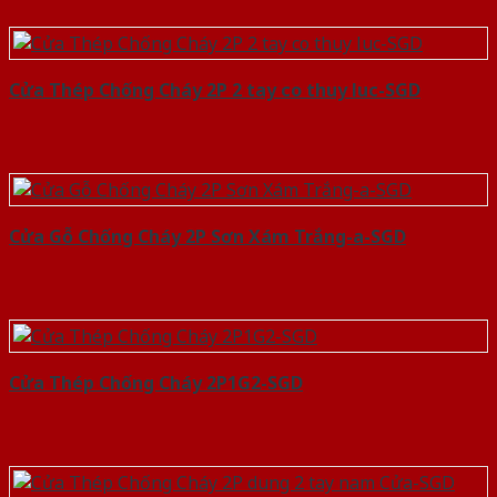
Cửa Thép Chống Cháy 2P 2 tay co thuy luc-SGD
Cửa Gỗ Chống Cháy 2P Sơn Xám Trắng-a-SGD
Cửa Thép Chống Cháy 2P1G2-SGD