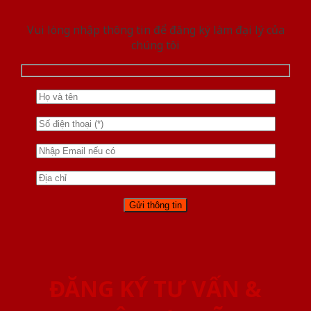
Vui lòng nhập thông tin để đăng ký làm đại lý của
chúng tôi
ĐĂNG KÝ TƯ VẤN &