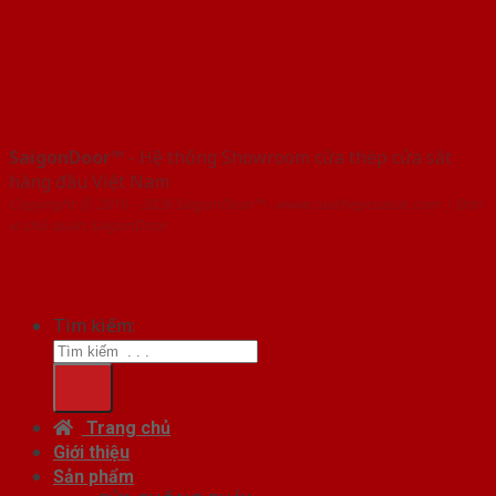
SaigonDoor™
- Hệ thống Showroom cửa thép cửa sắt
hàng đầu Việt Nam
Copyright ⓒ 2016 – 2026 SaigonDoor™ - www.cuathepcuasat.com | Đơn
vị chủ quản SaigonDoor
Tìm kiếm:
Trang chủ
Giới thiệu
Sản phẩm