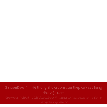
SaigonDoor™
- Hệ thống Showroom cửa thép cửa sắt hàng
đầu Việt Nam
Copyright ⓒ 2016 – 2026 SaigonDoor™ - www.cuathepcuasat.com | Đơn vị
chủ quản SaigonDoor