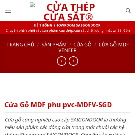
Skip
to
content
HỆ THỐNG SHOWROOM SAIGONDOOR
Chuyên phân phối các sản phẩm cửa thép,cửa sắt chất lượng nhất tại Sài Gòn
TRANG CHỦ
/
SẢN PHẨM
/
CỬA GỖ
/
CỬA GỖ MDF
VENEER
Cửa Gỗ MDF phu pvc-MDFV-SGD
Cửa gỗ công nghiệp cao cấp SAIGONDOOR là thương
hiệu sản phẩm các dòng cửa trong một chuỗi các hệ
thống Showroom SAIGONDOOR. Chuyên sản xuất và