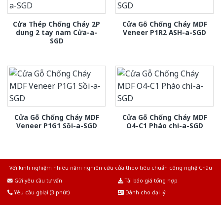
Cửa Thép Chống Cháy 2P
Cửa Gỗ Chống Cháy MDF
dung 2 tay nam Cửa-a-
Veneer P1R2 ASH-a-SGD
SGD
Cửa Gỗ Chống Cháy MDF
Cửa Gỗ Chống Cháy MDF
Veneer P1G1 Sồi-a-SGD
O4-C1 Phào chi-a-SGD
Với kinh nghiệm nhiêu năm nghiên cứu cửa theo tiêu chuẩn công nghệ Châu
Âu.Chúng tôi tự tin là nhà sản xuất & cung cấp hàng đầu tại Việt Nam!
Gửi yêu cầu tư vấn
Tải báo giá tổng hợp
Yêu cầu gọi lại (3 phút)
Dành cho đại lý