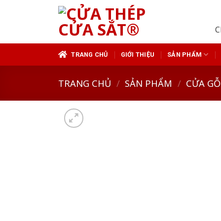
Skip
to
C
content
TRANG CHỦ
GIỚI THIỆU
SẢN PHẨM
TRANG CHỦ
/
SẢN PHẨM
/
CỬA GỖ