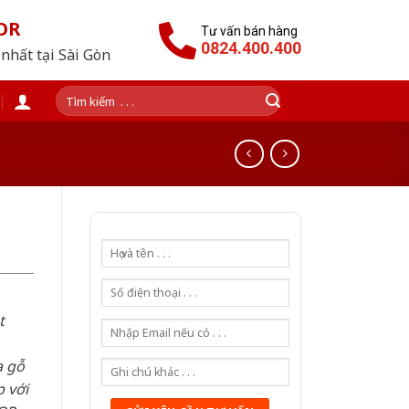
OR
Tư vấn bán hàng
0824.400.400
nhất tại Sài Gòn
Tìm
kiếm:
t
a gỗ
 với