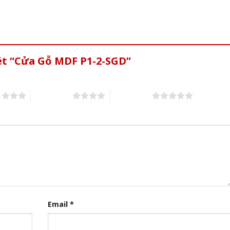
ét “Cửa Gỗ MDF P1-2-SGD”
s
4 of 5 stars
5 of 5 stars
Email
*