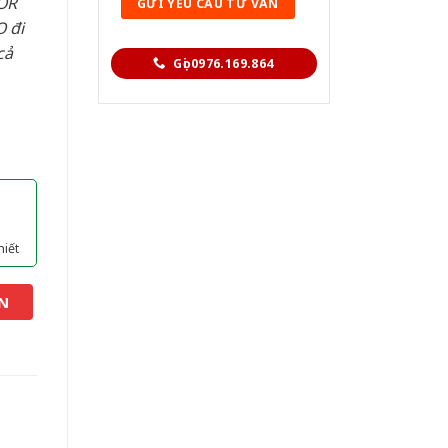
OR
 đi
cả
Gọi 0976.169.864
hiết
N