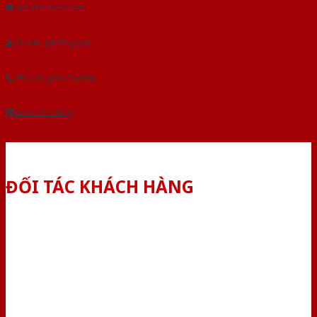
Gửi yêu cầu tư vấn
Tải báo giá tổng hợp
Yêu cầu gọi lại (3 phút)
Dành cho đại lý
ĐỐI TÁC KHÁCH HÀNG