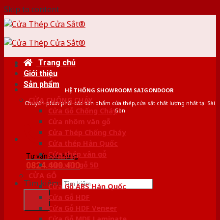
Skip to content
Trang chủ
Giới thiệu
Sản phẩm
HỆ THỐNG SHOWROOM SAIGONDOOR
CỬA CHỐNG CHÁY
Chuyên phân phối các sản phẩm cửa thép,cửa sắt chất lượng nhất tại Sài
Cửa Gỗ Chống Cháy
Gòn
Cửa nhôm vân gỗ
Cửa Thép Chống Cháy
Cửa thép Hàn Quốc
Cửa thép vân gỗ
Tư vấn bán hàng
0824.400.400
Cửa vân gỗ 5D
CỬA GỖ
Tìm kiếm:
Cửa Gỗ ABS Hàn Quốc
Cửa Gỗ HDF
Cửa Gỗ HDF Veneer
Cửa Gỗ MDF Laminate