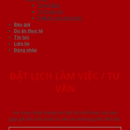
Tủ Kệ Bếp
Tủ Quần Áo
Phụ kiện cửa nhà tắm
Báo giá
Dự án thực tế
Tin tức
Liên hệ
Đăng nhập
ĐẶT LỊCH LÀM VIỆC / TƯ
VẤN
Vui lòng nhập thông tin đặt lịch để được sắp xếp
gặp gỡ làm việc hoăc tư vấn mà không phải chờ đợi.