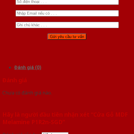
Đánh giá (0)
Đánh giá
Chưa có đánh giá nào.
Hãy là người đầu tiên nhận xét “Cửa Gỗ MDF
Melamine P1R2n-SGD”