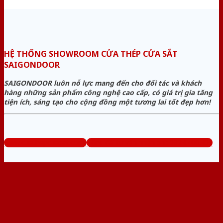
HỆ THỐNG SHOWROOM CỬA THÉP CỬA SẮT
SAIGONDOOR
SAIGONDOOR luôn nỗ lực mang đến cho đối tác và khách
hàng những sản phẩm công nghệ cao cấp, có giá trị gia tăng
tiện ích, sáng tạo cho cộng đồng một tương lai tốt đẹp hơn!
www.cuathepcuasat.com
Tổng đài tư vấn miễn phí: 0824.400.400