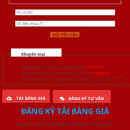
Khuyến mại
Quà tặng đồ nội thất trang trí lên đến
1.000.000đ
Giảm trực tiếp khi mua đơn hàng lớn hơn
3.000.000đ
Nhiều ưu đãi lớn khi đăng ký tài khoản thành viên thân thiết
TẢI BẢNG GIÁ
ĐĂNG KÝ TƯ VẤN
ĐĂNG KÝ TẢI BẢNG GIÁ
Đăng ký nhận báo giá mới nhất từ chúng tôi