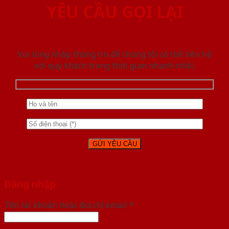
YÊU CẦU GỌI LẠI
Vui lòng nhập thông tin để chúng tôi có thể liên hệ
với quý khách trong thời gian nhanh nhất.
Đăng nhập
Tên tài khoản hoặc địa chỉ email
*