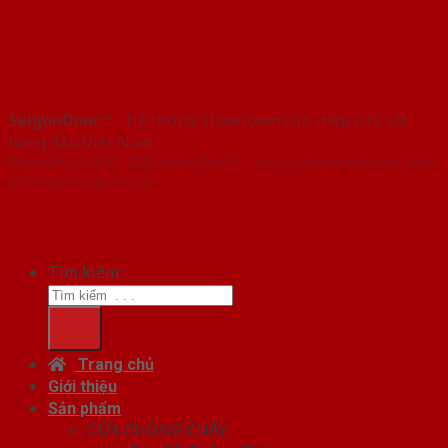
SaigonDoor™
- Hệ thống Showroom cửa thép cửa sắt
hàng đầu Việt Nam
Copyright ⓒ 2016 – 2026 SaigonDoor™ - www.cuathepcuasat.com | Đơn
vị chủ quản SaigonDoor
Tìm kiếm:
Trang chủ
Giới thiệu
Sản phẩm
CỬA CHỐNG CHÁY