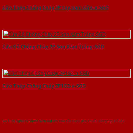
Cửa Thép Chống Cháy 2P tay nam Cửa-a-SGD
Cửa Gỗ Chống Cháy 2P Sơn Xám Trắng-SGD
Cửa Thép Chống Cháy 2P1G2-a-SGD
Với kinh nghiệm nhiêu năm nghiên cứu cửa theo tiêu chuẩn công nghệ Châu
Âu.Chúng tôi tự tin là nhà sản xuất & cung cấp hàng đầu tại Việt Nam!