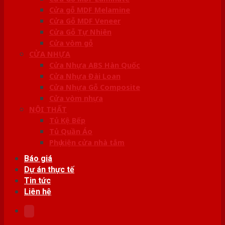
Cửa gỗ MDF Melamine
Cửa Gỗ MDF Veneer
Cửa Gỗ Tự Nhiên
Cửa vòm gỗ
CỬA NHỰA
Cửa Nhựa ABS Hàn Quốc
Cửa Nhựa Đài Loan
Cửa Nhựa Gỗ Composite
Cửa vòm nhựa
NỘI THẤT
Tủ Kệ Bếp
Tủ Quần Áo
Phụ kiện cửa nhà tắm
Báo giá
Dự án thực tế
Tin tức
Liên hệ