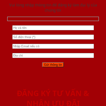
Vui lòng nhập thông tin để đăng ký làm đại lý của
chúng tôi
ĐĂNG KÝ TƯ VẤN &
NHẬN ƯU ĐÃI