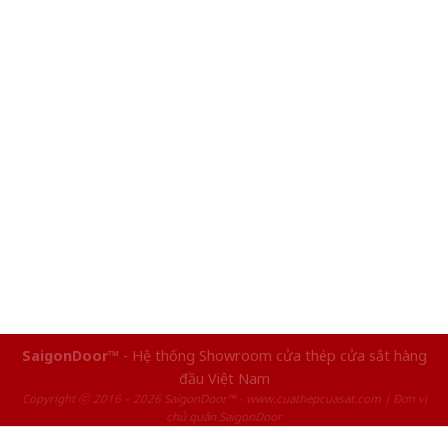
SaigonDoor™
- Hệ thống Showroom cửa thép cửa sắt hàng
đầu Việt Nam
Copyright ⓒ 2016 – 2026 SaigonDoor™ - www.cuathepcuasat.com | Đơn vị
chủ quản SaigonDoor