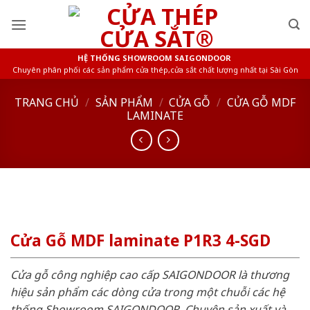
Skip
to
content
HỆ THỐNG SHOWROOM SAIGONDOOR
Chuyên phân phối các sản phẩm cửa thép,cửa sắt chất lượng nhất tại Sài Gòn
TRANG CHỦ
/
SẢN PHẨM
/
CỬA GỖ
/
CỬA GỖ MDF
LAMINATE
Cửa Gỗ MDF laminate P1R3 4-SGD
Cửa gỗ công nghiệp cao cấp SAIGONDOOR là thương
hiệu sản phẩm các dòng cửa trong một chuỗi các hệ
thống Showroom SAIGONDOOR. Chuyên sản xuất và