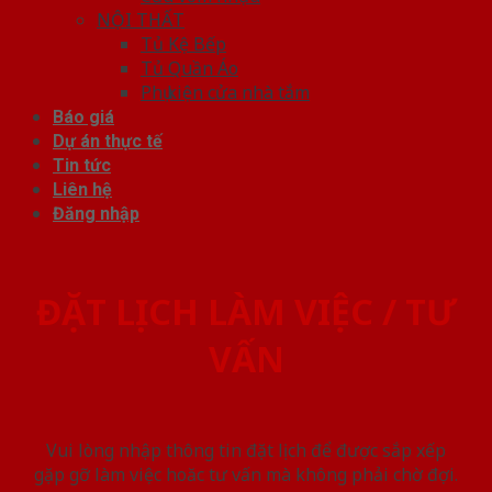
NỘI THẤT
Tủ Kệ Bếp
Tủ Quần Áo
Phụ kiện cửa nhà tắm
Báo giá
Dự án thực tế
Tin tức
Liên hệ
Đăng nhập
ĐẶT LỊCH LÀM VIỆC / TƯ
VẤN
Vui lòng nhập thông tin đặt lịch để được sắp xếp
gặp gỡ làm việc hoăc tư vấn mà không phải chờ đợi.