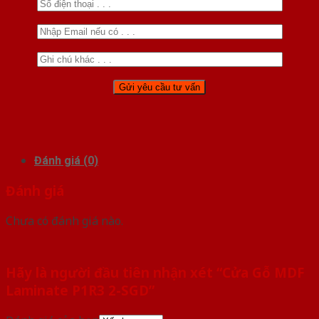
Đánh giá (0)
Đánh giá
Chưa có đánh giá nào.
Hãy là người đầu tiên nhận xét “Cửa Gỗ MDF
Laminate P1R3 2-SGD”