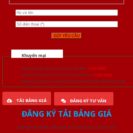
Khuyến mại
Quà tặng đồ nội thất trang trí lên đến
1.000.000đ
Giảm trực tiếp khi mua đơn hàng lớn hơn
3.000.000đ
Nhiều ưu đãi lớn khi đăng ký tài khoản thành viên thân thiết
TẢI BẢNG GIÁ
ĐĂNG KÝ TƯ VẤN
ĐĂNG KÝ TẢI BẢNG GIÁ
Đăng ký nhận báo giá mới nhất từ chúng tôi