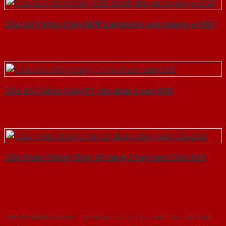
Cửa Gỗ Chống Cháy MDF Laminate van ngang-a-SGD
Cửa Gỗ Chống Cháy P1 cho khach san-SGD
Cửa Thép Chống Cháy 2P dung 2 tay nam Cửa-SGD
Với kinh nghiệm nhiêu năm nghiên cứu cửa theo tiêu chuẩn công nghệ Châu
Âu.Chúng tôi tự tin là nhà sản xuất & cung cấp hàng đầu tại Việt Nam!