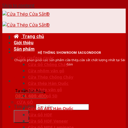
Skip to content
Trang chủ
Giới thiệu
Sản phẩm
HỆ THỐNG SHOWROOM SAIGONDOOR
CỬA CHỐNG CHÁY
Chuyên phân phối các sản phẩm cửa thép,cửa sắt chất lượng nhất tại Sài
Cửa Gỗ Chống Cháy
Gòn
Cửa nhôm vân gỗ
Cửa Thép Chống Cháy
Cửa thép Hàn Quốc
Cửa thép vân gỗ
Tư vấn bán hàng
0824.400.400
Cửa vân gỗ 5D
CỬA GỖ
Tìm kiếm:
Cửa Gỗ ABS Hàn Quốc
Cửa Gỗ HDF
Cửa Gỗ HDF Veneer
Cửa Gỗ MDF Laminate