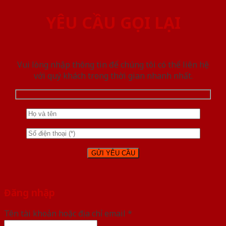
YÊU CẦU GỌI LẠI
Vui lòng nhập thông tin để chúng tôi có thể liên hệ
với quý khách trong thời gian nhanh nhất.
Đăng nhập
Tên tài khoản hoặc địa chỉ email
*