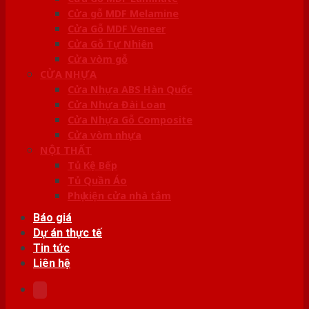
Cửa gỗ MDF Melamine
Cửa Gỗ MDF Veneer
Cửa Gỗ Tự Nhiên
Cửa vòm gỗ
CỬA NHỰA
Cửa Nhựa ABS Hàn Quốc
Cửa Nhựa Đài Loan
Cửa Nhựa Gỗ Composite
Cửa vòm nhựa
NỘI THẤT
Tủ Kệ Bếp
Tủ Quần Áo
Phụ kiện cửa nhà tắm
Báo giá
Dự án thực tế
Tin tức
Liên hệ