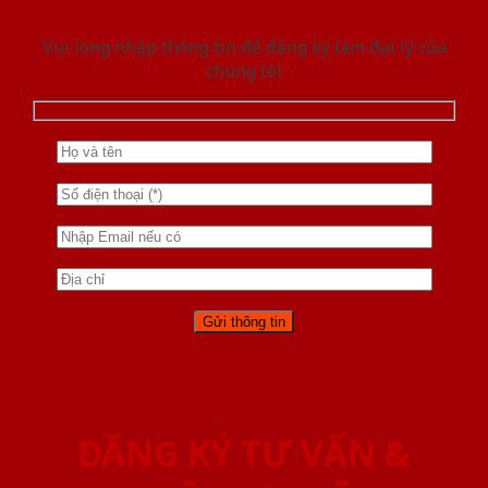
Vui lòng nhập thông tin để đăng ký làm đại lý của
chúng tôi
ĐĂNG KÝ TƯ VẤN &