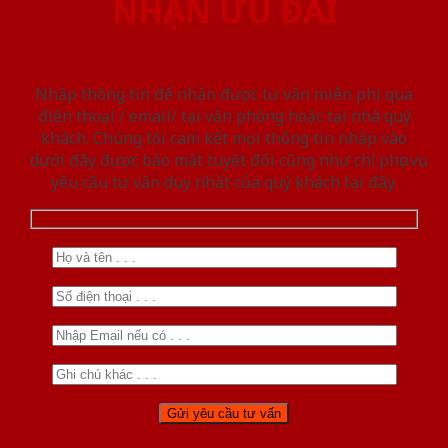
NHẬN ƯU ĐÃI
Nhập thông tin để nhận được tư vấn miễn phí qua
điện thoại / email/ tại văn phòng hoặc tại nhà quý
khách. Chúng tôi cam kết mọi thông tin nhập vào
dưới đây được bảo mật tuyệt đối cũng như chỉ phục vụ
yêu cầu tư vấn duy nhất của quý khách tại đây.