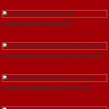
Cửa Gỗ Chống Cháy 2P Sơn Xám-SGD
Cửa Thép Chống Cháy 2P dung 2 tay nam Cửa-a-SGD
Cửa Gỗ Chống Cháy MDF Veneer P1G1 Sồi-SGD