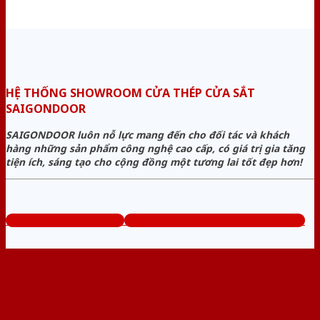
HỆ THỐNG SHOWROOM CỬA THÉP CỬA SẮT
SAIGONDOOR
SAIGONDOOR luôn nỗ lực mang đến cho đối tác và khách
hàng những sản phẩm công nghệ cao cấp, có giá trị gia tăng
tiện ích, sáng tạo cho cộng đồng một tương lai tốt đẹp hơn!
www.cuathepcuasat.com
Tổng đài tư vấn miễn phí: 0824.400.400