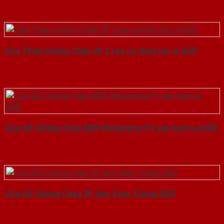
Cửa Thép Chống Cháy 2P 2 tay co thuy luc-a-SGD
Cửa Gỗ Chống Cháy MDF Melamine P1 van kem-a-SGD
Cửa Gỗ Chống Cháy 2P Sơn Xám Trắng-SGD