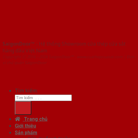
SaigonDoor™
- Hệ thống Showroom cửa thép cửa sắt
hàng đầu Việt Nam
Copyright ⓒ 2016 – 2026 SaigonDoor™ - www.cuathepcuasat.com | Đơn
vị chủ quản SaigonDoor
Tìm kiếm:
Trang chủ
Giới thiệu
Sản phẩm