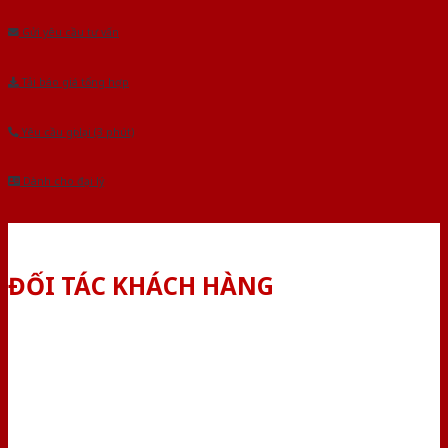
Gửi yêu cầu tư vấn
Tải báo giá tổng hợp
Yêu cầu gọi lại (3 phút)
Dành cho đại lý
ĐỐI TÁC KHÁCH HÀNG