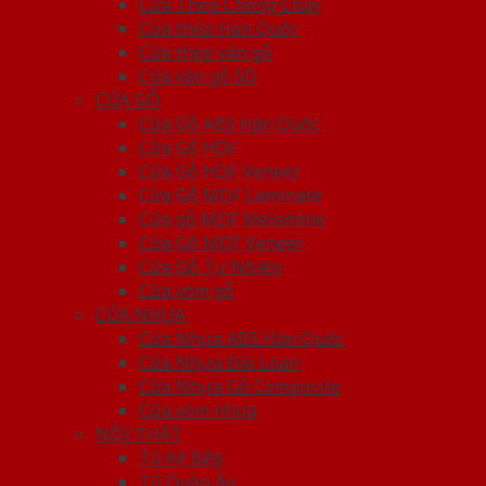
Cửa Thép Chống Cháy
Cửa thép Hàn Quốc
Cửa thép vân gỗ
Cửa vân gỗ 5D
CỬA GỖ
Cửa Gỗ ABS Hàn Quốc
Cửa Gỗ HDF
Cửa Gỗ HDF Veneer
Cửa Gỗ MDF Laminate
Cửa gỗ MDF Melamine
Cửa Gỗ MDF Veneer
Cửa Gỗ Tự Nhiên
Cửa vòm gỗ
CỬA NHỰA
Cửa Nhựa ABS Hàn Quốc
Cửa Nhựa Đài Loan
Cửa Nhựa Gỗ Composite
Cửa vòm nhựa
NỘI THẤT
Tủ Kệ Bếp
Tủ Quần Áo