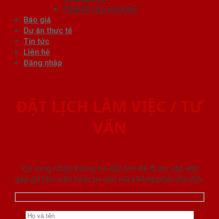
Phụ kiện cửa nhà tắm
Báo giá
Dự án thực tế
Tin tức
Liên hệ
Đăng nhập
ĐẶT LỊCH LÀM VIỆC / TƯ
VẤN
Vui lòng nhập thông tin đặt lịch để được sắp xếp
gặp gỡ làm việc hoăc tư vấn mà không phải chờ đợi.