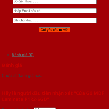
Đánh giá (0)
Đánh giá
Chưa có đánh giá nào.
Hãy là người đầu tiên nhận xét “Cửa Gỗ MDF
Laminate P1R2-SGD”