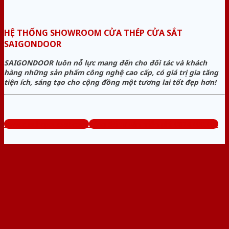
HỆ THỐNG SHOWROOM CỬA THÉP CỬA SẮT
SAIGONDOOR
SAIGONDOOR luôn nỗ lực mang đến cho đối tác và khách
hàng những sản phẩm công nghệ cao cấp, có giá trị gia tăng
tiện ích, sáng tạo cho cộng đồng một tương lai tốt đẹp hơn!
www.cuathepcuasat.com
Tổng đài tư vấn miễn phí: 0824.400.400