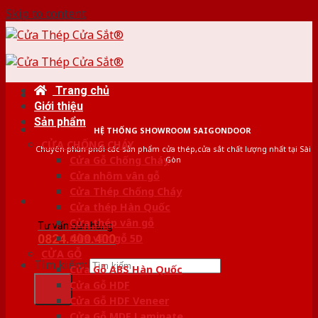
Skip to content
Trang chủ
Giới thiệu
Sản phẩm
HỆ THỐNG SHOWROOM SAIGONDOOR
CỬA CHỐNG CHÁY
Chuyên phân phối các sản phẩm cửa thép,cửa sắt chất lượng nhất tại Sài
Cửa Gỗ Chống Cháy
Gòn
Cửa nhôm vân gỗ
Cửa Thép Chống Cháy
Cửa thép Hàn Quốc
Cửa thép vân gỗ
Tư vấn bán hàng
0824.400.400
Cửa vân gỗ 5D
CỬA GỖ
Tìm kiếm:
Cửa Gỗ ABS Hàn Quốc
Cửa Gỗ HDF
Cửa Gỗ HDF Veneer
Cửa Gỗ MDF Laminate