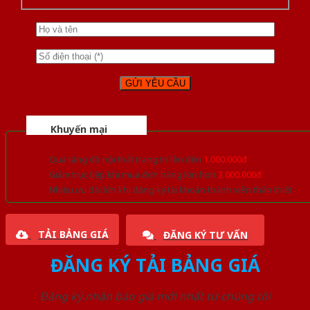
Khuyến mại
Quà tặng đồ nội thất trang trí lên đến
1.000.000đ
Giảm trực tiếp khi mua đơn hàng lớn hơn
3.000.000đ
Nhiều ưu đãi lớn khi đăng ký tài khoản thành viên thân thiết
TẢI BẢNG GIÁ
ĐĂNG KÝ TƯ VẤN
ĐĂNG KÝ TẢI BẢNG GIÁ
Đăng ký nhận báo giá mới nhất từ chúng tôi