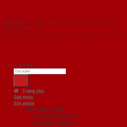
SaigonDoor™
- Hệ thống Showroom cửa thép cửa sắt
hàng đầu Việt Nam
Copyright ⓒ 2016 – 2026 SaigonDoor™ - www.cuathepcuasat.com | Đơn
vị chủ quản SaigonDoor
Tìm kiếm:
Trang chủ
Giới thiệu
Sản phẩm
CỬA CHỐNG CHÁY
Cửa Gỗ Chống Cháy
Cửa nhôm vân gỗ