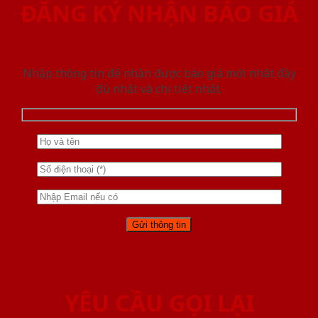
ĐĂNG KÝ NHẬN BÁO GIÁ
Nhập thông tin để nhận được báo giá mới nhât đầy
đủ nhất và chi tiết nhất.
YÊU CẦU GỌI LẠI