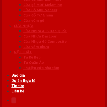
Cửa gỗ MDF Melamine
Cửa Gỗ MDF Veneer
Cửa Gỗ Tự Nhiên
Cửa vòm gỗ
CỬA NHỰA
Cửa Nhựa ABS Hàn Quốc
Cửa Nhựa Đài Loan
Cửa Nhựa Gỗ Composite
Cửa vòm nhựa
NỘI THẤT
Tủ Kệ Bếp
Tủ Quần Áo
Phụ kiện cửa nhà tắm
Báo giá
Dự án thực tế
Tin tức
Liên hệ