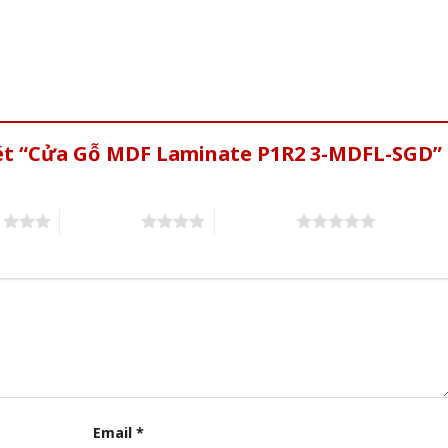
xét “Cửa Gỗ MDF Laminate P1R2 3-MDFL-SGD”
s
4 of 5 stars
5 of 5 stars
Email
*