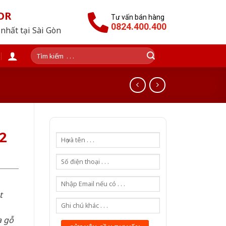
OR
Tư vấn bán hàng
0824.400.400
nhất tại Sài Gòn
Tìm
kiếm:
2
t
a gỗ