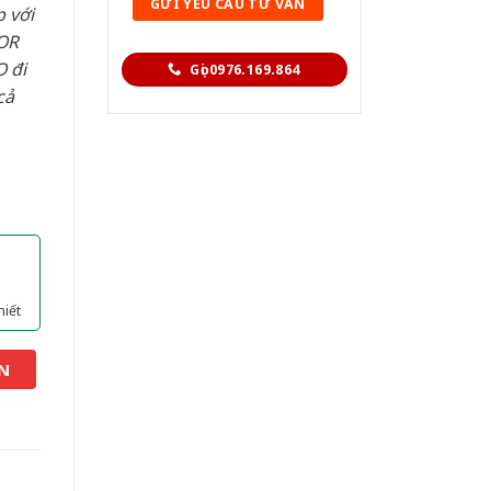
 với
OR
 đi
Gọi 0976.169.864
cả
hiết
N