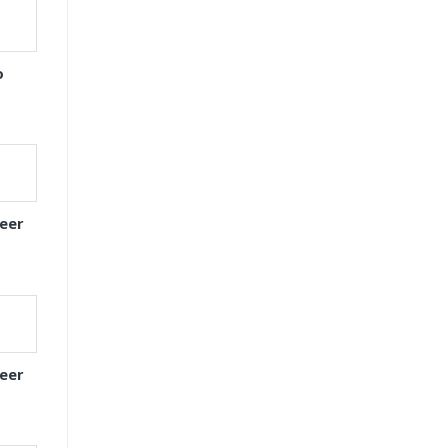
o
eer
eer