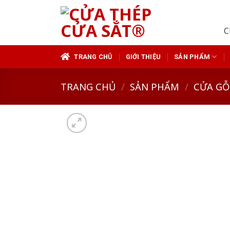
Skip
to
C
content
TRANG CHỦ
GIỚI THIỆU
SẢN PHẨM
TRANG CHỦ
/
SẢN PHẨM
/
CỬA GỖ