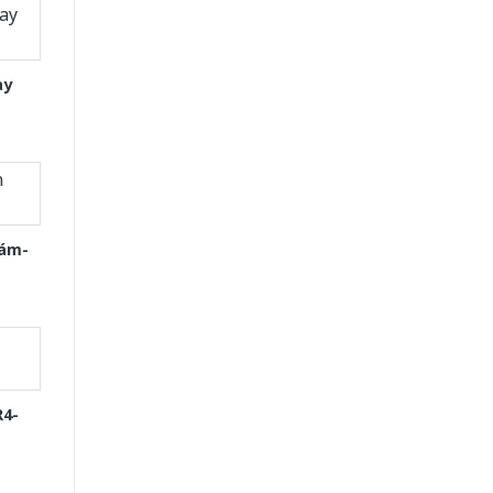
ay
Xám-
R4-