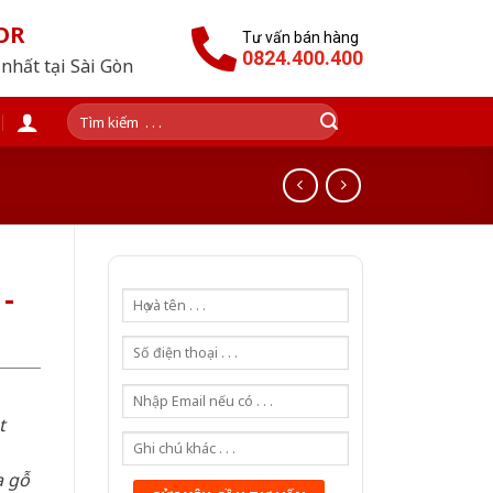
OR
Tư vấn bán hàng
0824.400.400
nhất tại Sài Gòn
Tìm
kiếm:
-
t
a gỗ