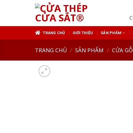
Skip
to
C
content
TRANG CHỦ
GIỚI THIỆU
SẢN PHẨM
TRANG CHỦ
/
SẢN PHẨM
/
CỬA GỖ