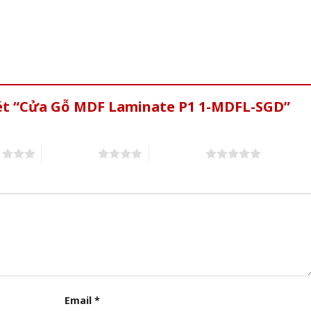
xét “Cửa Gỗ MDF Laminate P1 1-MDFL-SGD”
s
4 of 5 stars
5 of 5 stars
Email
*