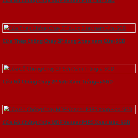
Cửa Gỗ Chống Cháy MDF Veneer P1G1 Sồi-SGD
Cửa Thép Chống Cháy 2P dung 2 tay nam Cửa-SGD
Cửa Gỗ Chống Cháy 2P Sơn Xám Trắng-a-SGD
Cửa Gỗ Chống Cháy MDF Veneer P1R5 Xoan Đào-SGD