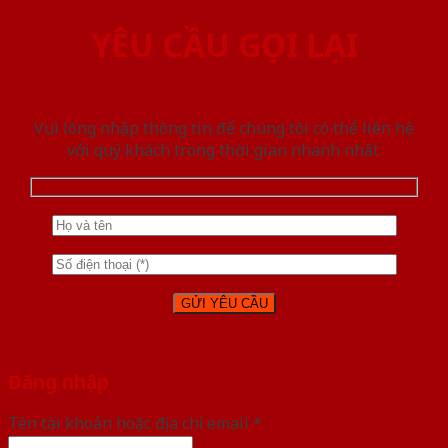
YÊU CẦU GỌI LẠI
Vui lòng nhập thông tin để chúng tôi có thể liên hệ
với quý khách trong thời gian nhanh nhất.
Đăng nhập
Tên tài khoản hoặc địa chỉ email
*