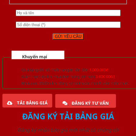
Khuyến mại
Quà tặng đồ nội thất trang trí lên đến
1.000.000đ
Giảm trực tiếp khi mua đơn hàng lớn hơn
3.000.000đ
Nhiều ưu đãi lớn khi đăng ký tài khoản thành viên thân thiết
TẢI BẢNG GIÁ
ĐĂNG KÝ TƯ VẤN
ĐĂNG KÝ TẢI BẢNG GIÁ
Đăng ký nhận báo giá mới nhất từ chúng tôi