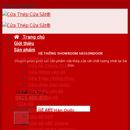
Skip to content
Trang chủ
Giới thiệu
Sản phẩm
HỆ THỐNG SHOWROOM SAIGONDOOR
CỬA CHỐNG CHÁY
Chuyên phân phối các sản phẩm cửa thép,cửa sắt chất lượng nhất tại Sài
Cửa Gỗ Chống Cháy
Gòn
Cửa nhôm vân gỗ
Cửa Thép Chống Cháy
Cửa thép Hàn Quốc
Cửa thép vân gỗ
Tư vấn bán hàng
0824.400.400
Cửa vân gỗ 5D
CỬA GỖ
Tìm kiếm:
Cửa Gỗ ABS Hàn Quốc
Cửa Gỗ HDF
Cửa Gỗ HDF Veneer
Cửa Gỗ MDF Laminate