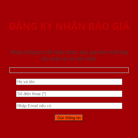
ĐĂNG KÝ NHẬN BÁO GIÁ
Nhập thông tin để nhận được báo giá mới nhât đầy
đủ nhất và chi tiết nhất.