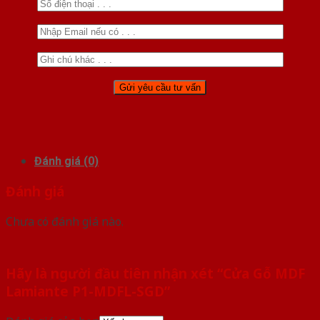
Đánh giá (0)
Đánh giá
Chưa có đánh giá nào.
Hãy là người đầu tiên nhận xét “Cửa Gỗ MDF
Lamiante P1-MDFL-SGD”