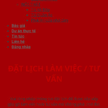
NỘI THẤT
Tủ Kệ Bếp
Tủ Quần Áo
Phụ kiện cửa nhà tắm
Báo giá
Dự án thực tế
Tin tức
Liên hệ
Đăng nhập
ĐẶT LỊCH LÀM VIỆC / TƯ
VẤN
Vui lòng nhập thông tin đặt lịch để được sắp xếp
gặp gỡ làm việc hoăc tư vấn mà không phải chờ đợi.