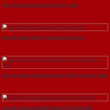
Cửa Thép Chống Cháy 2P van Gỗ-a-SGD
Cửa Gỗ Chống Cháy P1 cho khach san-SGD
Cửa Gỗ Chống Cháy MDF Veneer P1R2 Xoan Đào-a-SGD
Cửa Gỗ Chống Cháy MDF Veneer P1R2 ASH-SGD