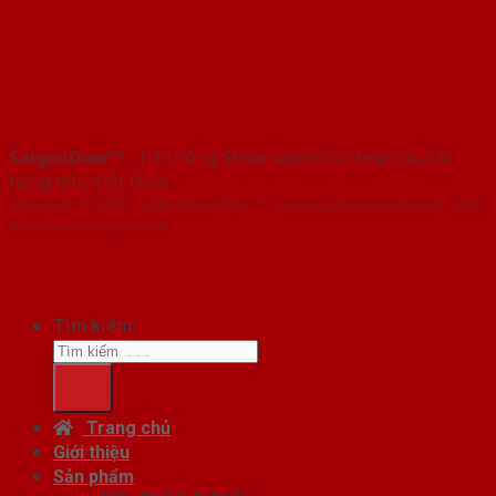
SaigonDoor™
- Hệ thống Showroom cửa thép cửa sắt
hàng đầu Việt Nam
Copyright ⓒ 2016 – 2026 SaigonDoor™ - www.cuathepcuasat.com | Đơn
vị chủ quản SaigonDoor
Tìm kiếm:
Trang chủ
Giới thiệu
Sản phẩm