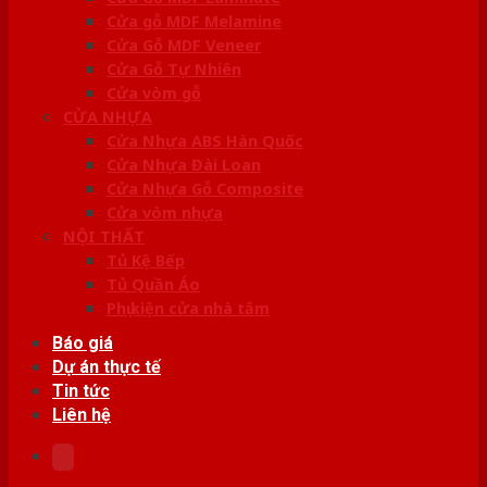
Cửa gỗ MDF Melamine
Cửa Gỗ MDF Veneer
Cửa Gỗ Tự Nhiên
Cửa vòm gỗ
CỬA NHỰA
Cửa Nhựa ABS Hàn Quốc
Cửa Nhựa Đài Loan
Cửa Nhựa Gỗ Composite
Cửa vòm nhựa
NỘI THẤT
Tủ Kệ Bếp
Tủ Quần Áo
Phụ kiện cửa nhà tắm
Báo giá
Dự án thực tế
Tin tức
Liên hệ