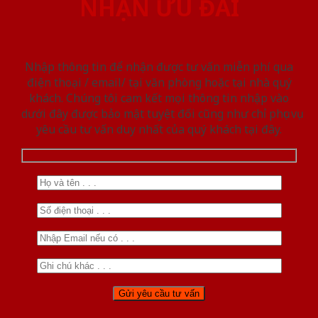
NHẬN ƯU ĐÃI
Nhập thông tin để nhận được tư vấn miễn phí qua
điện thoại / email/ tại văn phòng hoặc tại nhà quý
khách. Chúng tôi cam kết mọi thông tin nhập vào
dưới đây được bảo mật tuyệt đối cũng như chỉ phục vụ
yêu cầu tư vấn duy nhất của quý khách tại đây.