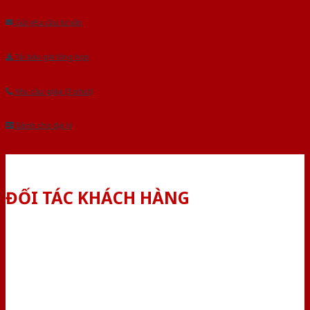
Gửi yêu cầu tư vấn
Tải báo giá tổng hợp
Yêu cầu gọi lại (3 phút)
Dành cho đại lý
ĐỐI TÁC KHÁCH HÀNG