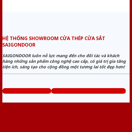
HỆ THỐNG SHOWROOM CỬA THÉP CỬA SẮT
SAIGONDOOR
SAIGONDOOR luôn nỗ lực mang đến cho đối tác và khách
hàng những sản phẩm công nghệ cao cấp, có giá trị gia tăng
tiện ích, sáng tạo cho cộng đồng một tương lai tốt đẹp hơn!
www.cuathepcuasat.com
Tổng đài tư vấn miễn phí: 0824.400.400