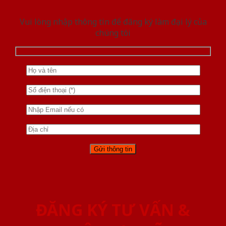
Vui lòng nhập thông tin để đăng ký làm đại lý của
chúng tôi
ĐĂNG KÝ TƯ VẤN &