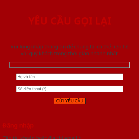
YÊU CẦU GỌI LẠI
Vui lòng nhập thông tin để chúng tôi có thể liên hệ
với quý khách trong thời gian nhanh nhất.
Đăng nhập
Tên tài khoản hoặc địa chỉ email
*