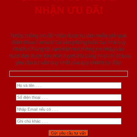
NHẬN ƯU ĐÃI
Nhập thông tin để nhận được tư vấn miễn phí qua
điện thoại / email/ tại văn phòng hoặc tại nhà quý
khách. Chúng tôi cam kết mọi thông tin nhập vào
dưới đây được bảo mật tuyệt đối cũng như chỉ phục vụ
yêu cầu tư vấn duy nhất của quý khách tại đây.