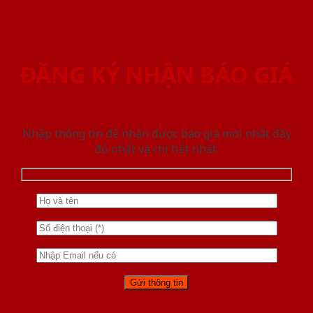
ĐĂNG KÝ NHẬN BÁO GIÁ
Nhập thông tin để nhận được báo giá mới nhât đầy
đủ nhất và chi tiết nhất.