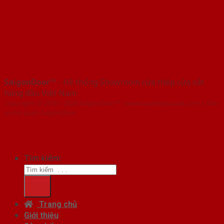
SaigonDoor™
- Hệ thống Showroom cửa thép cửa sắt
hàng đầu Việt Nam
Copyright ⓒ 2016 – 2026 SaigonDoor™ - www.cuathepcuasat.com | Đơn
vị chủ quản SaigonDoor
Tìm kiếm:
Trang chủ
Giới thiệu