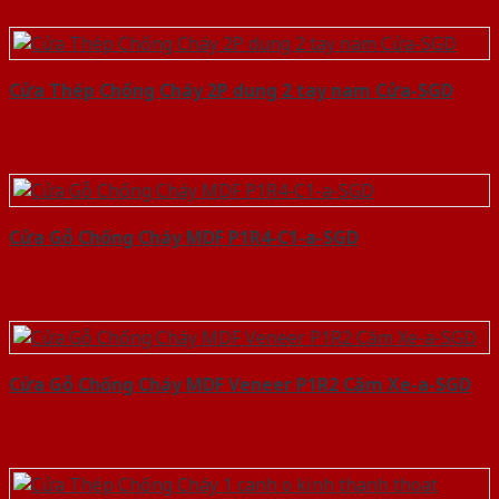
Cửa Thép Chống Cháy 2P dung 2 tay nam Cửa-SGD
Cửa Gỗ Chống Cháy MDF P1R4-C1-a-SGD
Cửa Gỗ Chống Cháy MDF Veneer P1R2 Căm Xe-a-SGD