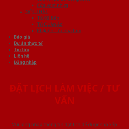
Cửa vòm nhựa
NỘI THẤT
Tủ Kệ Bếp
Tủ Quần Áo
Phụ kiện cửa nhà tắm
Báo giá
Dự án thực tế
Tin tức
Liên hệ
Đăng nhập
ĐẶT LỊCH LÀM VIỆC / TƯ
VẤN
Vui lòng nhập thông tin đặt lịch để được sắp xếp