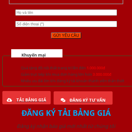
Khuyến mại
Quà tặng đồ nội thất trang trí lên đến
1.000.000đ
Giảm trực tiếp khi mua đơn hàng lớn hơn
3.000.000đ
Nhiều ưu đãi lớn khi đăng ký tài khoản thành viên thân thiết
TẢI BẢNG GIÁ
ĐĂNG KÝ TƯ VẤN
ĐĂNG KÝ TẢI BẢNG GIÁ
Đăng ký nhận báo giá mới nhất từ chúng tôi