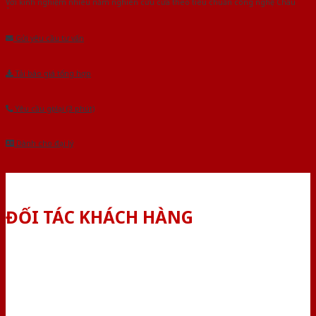
Với kinh nghiệm nhiêu năm nghiên cứu cửa theo tiêu chuẩn công nghệ Châu
Âu.Chúng tôi tự tin là nhà sản xuất & cung cấp hàng đầu tại Việt Nam!
Gửi yêu cầu tư vấn
Tải báo giá tổng hợp
Yêu cầu gọi lại (3 phút)
Dành cho đại lý
ĐỐI TÁC KHÁCH HÀNG