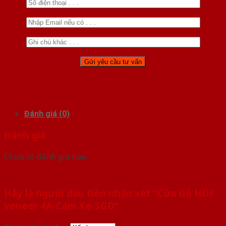
Đánh giá (0)
Đánh giá
Chưa có đánh giá nào.
Hãy là người đầu tiên nhận xét “Cửa Gỗ HDF
veneer 4A-Căm Xe-SGD”