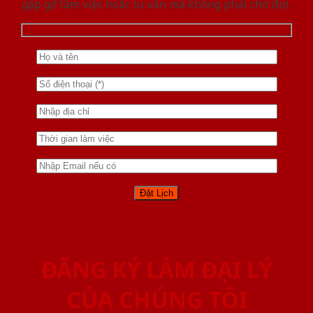
gặp gỡ làm việc hoăc tư vấn mà không phải chờ đợi.
ĐĂNG KÝ LÀM ĐẠI LÝ
CỦA CHÚNG TÔI