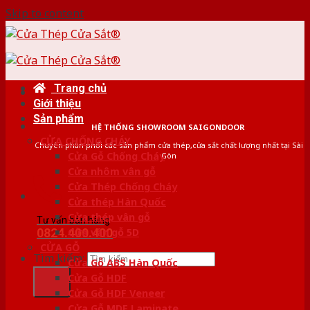
Skip to content
Trang chủ
Giới thiệu
Sản phẩm
HỆ THỐNG SHOWROOM SAIGONDOOR
CỬA CHỐNG CHÁY
Chuyên phân phối các sản phẩm cửa thép,cửa sắt chất lượng nhất tại Sài
Cửa Gỗ Chống Cháy
Gòn
Cửa nhôm vân gỗ
Cửa Thép Chống Cháy
Cửa thép Hàn Quốc
Cửa thép vân gỗ
Tư vấn bán hàng
0824.400.400
Cửa vân gỗ 5D
CỬA GỖ
Tìm kiếm:
Cửa Gỗ ABS Hàn Quốc
Cửa Gỗ HDF
Cửa Gỗ HDF Veneer
Cửa Gỗ MDF Laminate