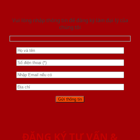
Vui lòng nhập thông tin để đăng ký làm đại lý của
chúng tôi
ĐĂNG KÝ TƯ VẤN &