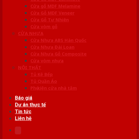
Cửa gỗ MDF Melamine
Cửa Gỗ MDF Veneer
Cửa Gỗ Tự Nhiên
Cửa vòm gỗ
CỬA NHỰA
Cửa Nhựa ABS Hàn Quốc
Cửa Nhựa Đài Loan
Cửa Nhựa Gỗ Composite
Cửa vòm nhựa
NỘI THẤT
Tủ Kệ Bếp
Tủ Quần Áo
Phụ kiện cửa nhà tắm
Báo giá
Dự án thực tế
Tin tức
Liên hệ