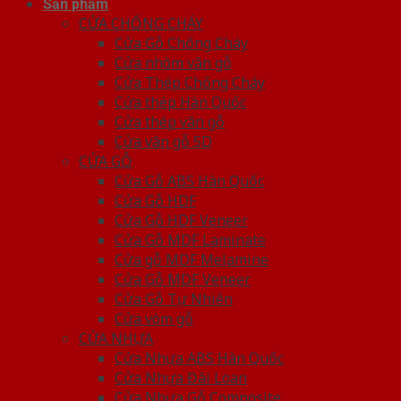
Sản phẩm
CỬA CHỐNG CHÁY
Cửa Gỗ Chống Cháy
Cửa nhôm vân gỗ
Cửa Thép Chống Cháy
Cửa thép Hàn Quốc
Cửa thép vân gỗ
Cửa vân gỗ 5D
CỬA GỖ
Cửa Gỗ ABS Hàn Quốc
Cửa Gỗ HDF
Cửa Gỗ HDF Veneer
Cửa Gỗ MDF Laminate
Cửa gỗ MDF Melamine
Cửa Gỗ MDF Veneer
Cửa Gỗ Tự Nhiên
Cửa vòm gỗ
CỬA NHỰA
Cửa Nhựa ABS Hàn Quốc
Cửa Nhựa Đài Loan
Cửa Nhựa Gỗ Composite