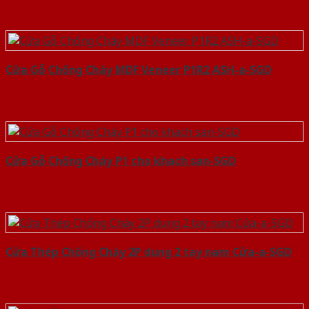
Cửa Gỗ Chống Cháy MDF Veneer P1R2 ASH-a-SGD
Cửa Gỗ Chống Cháy P1 cho khach san-SGD
Cửa Thép Chống Cháy 2P dung 2 tay nam Cửa-a-SGD