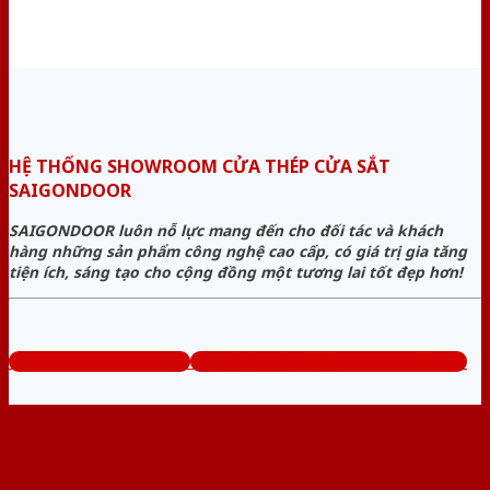
HỆ THỐNG SHOWROOM CỬA THÉP CỬA SẮT
SAIGONDOOR
SAIGONDOOR luôn nỗ lực mang đến cho đối tác và khách
hàng những sản phẩm công nghệ cao cấp, có giá trị gia tăng
tiện ích, sáng tạo cho cộng đồng một tương lai tốt đẹp hơn!
www.cuathepcuasat.com
Tổng đài tư vấn miễn phí: 0824.400.400