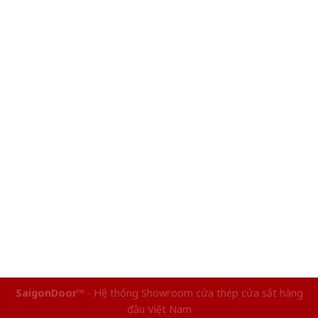
SaigonDoor™
- Hệ thống Showroom cửa thép cửa sắt hàng
đầu Việt Nam