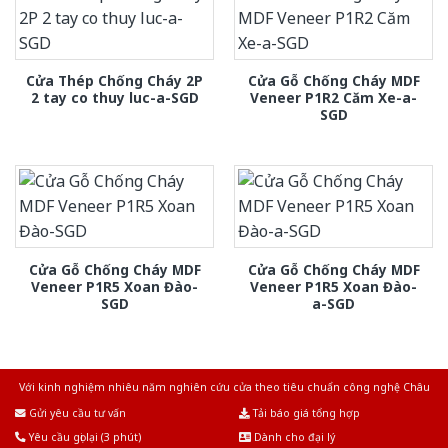
Cửa Thép Chống Cháy 2P
Cửa Gỗ Chống Cháy MDF
2 tay co thuy luc-a-SGD
Veneer P1R2 Căm Xe-a-
SGD
Cửa Gỗ Chống Cháy MDF
Cửa Gỗ Chống Cháy MDF
Veneer P1R5 Xoan Đào-
Veneer P1R5 Xoan Đào-
SGD
a-SGD
Với kinh nghiệm nhiêu năm nghiên cứu cửa theo tiêu chuẩn công nghệ Châu
Âu.Chúng tôi tự tin là nhà sản xuất & cung cấp hàng đầu tại Việt Nam!
Gửi yêu cầu tư vấn
Tải báo giá tổng hợp
Yêu cầu gọi lại (3 phút)
Dành cho đại lý