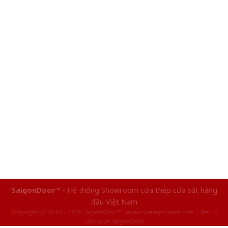
SaigonDoor™
- Hệ thống Showroom cửa thép cửa sắt hàng
đầu Việt Nam
Copyright ⓒ 2016 – 2026 SaigonDoor™ - www.cuathepcuasat.com | Đơn vị
chủ quản SaigonDoor