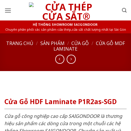
Skip
to
content
HỆ THỐNG SHOWROOM SAIGONDOOR
Chuyên phân phối các sản phẩm cửa thép,cửa sắt chất lượng nhất tại Sài Gòn
TRANG CHỦ
/
SẢN PHẨM
/
CỬA GỖ
/
CỬA GỖ MDF
LAMINATE
Cửa Gỗ HDF Laminate P1R2as-SGD
Cửa gỗ công nghiệp cao cấp SAIGONDOOR là thương
hiệu sản phẩm các dòng cửa trong một chuỗi các hệ
thống Showroom SAIGONDOOR. Chuyên sản xuất và