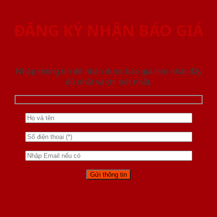
ĐĂNG KÝ NHẬN BÁO GIÁ
Nhập thông tin để nhận được báo giá mới nhât đầy
đủ nhất và chi tiết nhất.