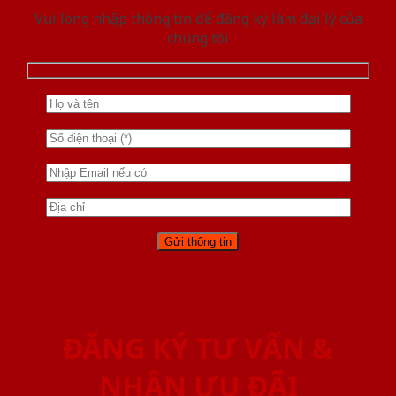
Vui lòng nhập thông tin để đăng ký làm đại lý của
chúng tôi
ĐĂNG KÝ TƯ VẤN &
NHẬN ƯU ĐÃI