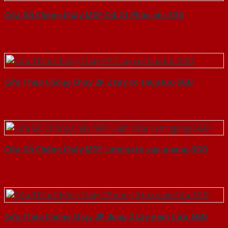
Cửa Gỗ Chống Cháy MDF O4-C1 Phào chi-SGD
Cửa Thép Chống Cháy 2P 2 tay co thuy luc-SGD
Cửa Gỗ Chống Cháy MDF Laminate van ngang-SGD
Cửa Thép Chống Cháy 2P dung 2 tay nam Cửa-SGD