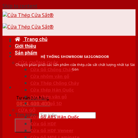
Skip to content
Trang chủ
Giới thiệu
Sản phẩm
HỆ THỐNG SHOWROOM SAIGONDOOR
CỬA CHỐNG CHÁY
Chuyên phân phối các sản phẩm cửa thép,cửa sắt chất lượng nhất tại Sài
Cửa Gỗ Chống Cháy
Gòn
Cửa nhôm vân gỗ
Cửa Thép Chống Cháy
Cửa thép Hàn Quốc
Cửa thép vân gỗ
Tư vấn bán hàng
0824.400.400
Cửa vân gỗ 5D
CỬA GỖ
Tìm kiếm:
Cửa Gỗ ABS Hàn Quốc
Cửa Gỗ HDF
Cửa Gỗ HDF Veneer
Cửa Gỗ MDF Laminate