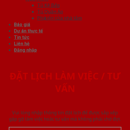
Tủ Kệ Bếp
Tủ Quần Áo
Phụ kiện cửa nhà tắm
Báo giá
Dự án thực tế
Tin tức
Liên hệ
Đăng nhập
ĐẶT LỊCH LÀM VIỆC / TƯ
VẤN
Vui lòng nhập thông tin đặt lịch để được sắp xếp
gặp gỡ làm việc hoăc tư vấn mà không phải chờ đợi.