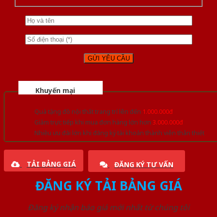
Khuyến mại
Quà tặng đồ nội thất trang trí lên đến
1.000.000đ
Giảm trực tiếp khi mua đơn hàng lớn hơn
3.000.000đ
Nhiều ưu đãi lớn khi đăng ký tài khoản thành viên thân thiết
TẢI BẢNG GIÁ
ĐĂNG KÝ TƯ VẤN
ĐĂNG KÝ TẢI BẢNG GIÁ
Đăng ký nhận báo giá mới nhất từ chúng tôi