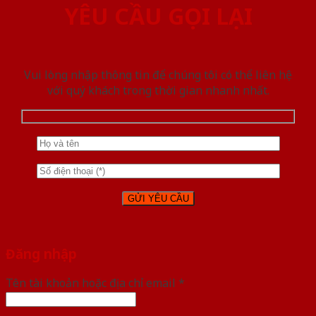
YÊU CẦU GỌI LẠI
Vui lòng nhập thông tin để chúng tôi có thể liên hệ
với quý khách trong thời gian nhanh nhất.
Đăng nhập
Tên tài khoản hoặc địa chỉ email
*