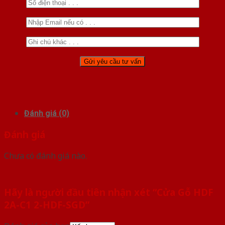
Đánh giá (0)
Đánh giá
Chưa có đánh giá nào.
Hãy là người đầu tiên nhận xét “Cửa Gỗ HDF
2A-C1 2-HDF-SGD”