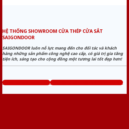
HỆ THỐNG SHOWROOM CỬA THÉP CỬA SẮT
SAIGONDOOR
SAIGONDOOR luôn nỗ lực mang đến cho đối tác và khách
hàng những sản phẩm công nghệ cao cấp, có giá trị gia tăng
tiện ích, sáng tạo cho cộng đồng một tương lai tốt đẹp hơn!
www.cuathepcuasat.com
Tổng đài tư vấn miễn phí: 0824.400.400