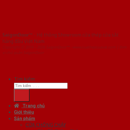
SaigonDoor™
- Hệ thống Showroom cửa thép cửa sắt
hàng đầu Việt Nam
Copyright ⓒ 2016 – 2026 SaigonDoor™ - www.cuathepcuasat.com | Đơn
vị chủ quản SaigonDoor
Tìm kiếm:
Trang chủ
Giới thiệu
Sản phẩm
CỬA CHỐNG CHÁY