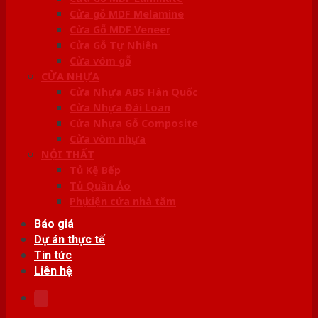
Cửa gỗ MDF Melamine
Cửa Gỗ MDF Veneer
Cửa Gỗ Tự Nhiên
Cửa vòm gỗ
CỬA NHỰA
Cửa Nhựa ABS Hàn Quốc
Cửa Nhựa Đài Loan
Cửa Nhựa Gỗ Composite
Cửa vòm nhựa
NỘI THẤT
Tủ Kệ Bếp
Tủ Quần Áo
Phụ kiện cửa nhà tắm
Báo giá
Dự án thực tế
Tin tức
Liên hệ