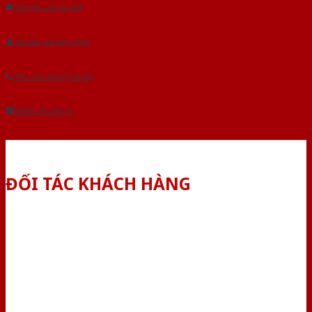
Gửi yêu cầu tư vấn
Tải báo giá tổng hợp
Yêu cầu gọi lại (3 phút)
Dành cho đại lý
ĐỐI TÁC KHÁCH HÀNG