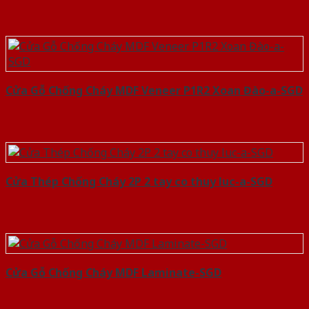
Cửa Gỗ Chống Cháy MDF Veneer P1R2 Xoan Đào-a-SGD
Cửa Thép Chống Cháy 2P 2 tay co thuy luc-a-SGD
Cửa Gỗ Chống Cháy MDF Laminate-SGD