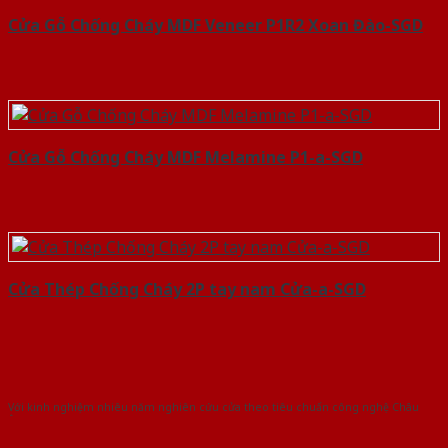
Cửa Gỗ Chống Cháy MDF Veneer P1R2 Xoan Đào-SGD
Cửa Gỗ Chống Cháy MDF Melamine P1-a-SGD
Cửa Thép Chống Cháy 2P tay nam Cửa-a-SGD
Với kinh nghiệm nhiêu năm nghiên cứu cửa theo tiêu chuẩn công nghệ Châu
Âu.Chúng tôi tự tin là nhà sản xuất & cung cấp hàng đầu tại Việt Nam!