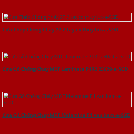
Cửa Thép Chống Cháy 2P 2 tay co thuy luc-a-SGD
Cửa Gỗ Chống Cháy MDF Laminate P1R2 23029-a-SGD
Cửa Gỗ Chống Cháy MDF Melamine P1 van kem-a-SGD