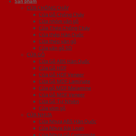
Sản phẩm
CỬA CHỐNG CHÁY
Cửa Gỗ Chống Cháy
Cửa nhôm vân gỗ
Cửa Thép Chống Cháy
Cửa thép Hàn Quốc
Cửa thép vân gỗ
Cửa vân gỗ 5D
CỬA GỖ
Cửa Gỗ ABS Hàn Quốc
Cửa Gỗ HDF
Cửa Gỗ HDF Veneer
Cửa Gỗ MDF Laminate
Cửa gỗ MDF Melamine
Cửa Gỗ MDF Veneer
Cửa Gỗ Tự Nhiên
Cửa vòm gỗ
CỬA NHỰA
Cửa Nhựa ABS Hàn Quốc
Cửa Nhựa Đài Loan
Cửa Nhựa Gỗ Composite