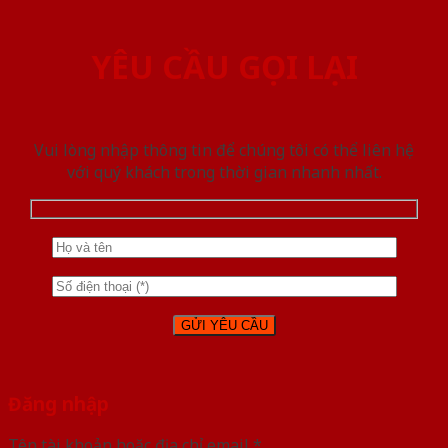
YÊU CẦU GỌI LẠI
Vui lòng nhập thông tin để chúng tôi có thể liên hệ
với quý khách trong thời gian nhanh nhất.
Đăng nhập
Tên tài khoản hoặc địa chỉ email
*