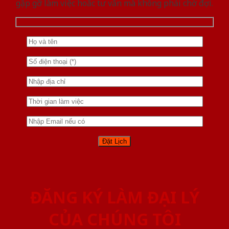
gặp gỡ làm việc hoăc tư vấn mà không phải chờ đợi.
ĐĂNG KÝ LÀM ĐẠI LÝ
CỦA CHÚNG TÔI