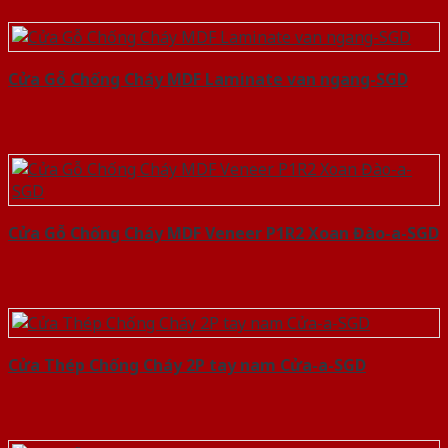
Cửa Gỗ Chống Cháy MDF Laminate van ngang-SGD
Cửa Gỗ Chống Cháy MDF Veneer P1R2 Xoan Đào-a-SGD
Cửa Thép Chống Cháy 2P tay nam Cửa-a-SGD