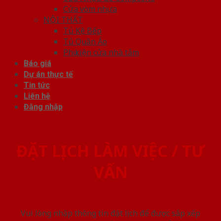
Cửa vòm nhựa
NỘI THẤT
Tủ Kệ Bếp
Tủ Quần Áo
Phụ kiện cửa nhà tắm
Báo giá
Dự án thực tế
Tin tức
Liên hệ
Đăng nhập
ĐẶT LỊCH LÀM VIỆC / TƯ
VẤN
Vui lòng nhập thông tin đặt lịch để được sắp xếp