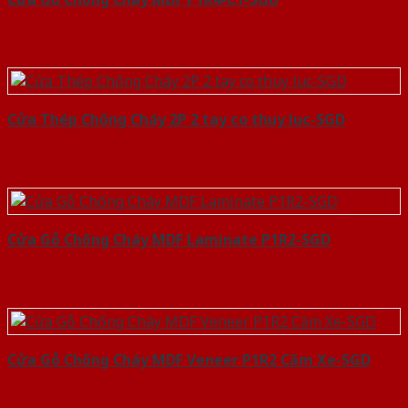
Cửa Thép Chống Cháy 2P 2 tay co thuy luc-SGD
Cửa Gỗ Chống Cháy MDF Laminate P1R2-SGD
Cửa Gỗ Chống Cháy MDF Veneer P1R2 Căm Xe-SGD