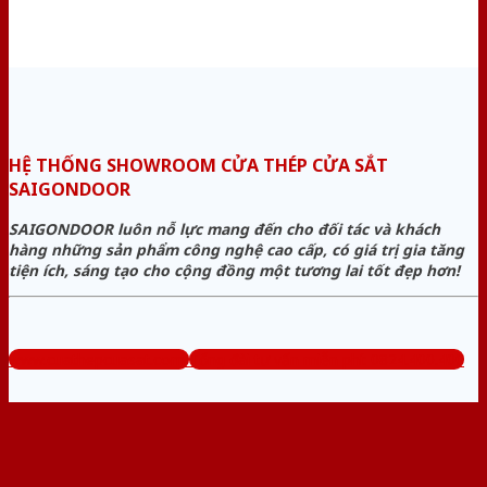
HỆ THỐNG SHOWROOM CỬA THÉP CỬA SẮT
SAIGONDOOR
SAIGONDOOR luôn nỗ lực mang đến cho đối tác và khách
hàng những sản phẩm công nghệ cao cấp, có giá trị gia tăng
tiện ích, sáng tạo cho cộng đồng một tương lai tốt đẹp hơn!
www.cuathepcuasat.com
Tổng đài tư vấn miễn phí: 0824.400.400