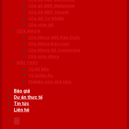
Cửa gỗ MDF Melamine
Cửa Gỗ MDF Veneer
Cửa Gỗ Tự Nhiên
Cửa vòm gỗ
CỬA NHỰA
Cửa Nhựa ABS Hàn Quốc
Cửa Nhựa Đài Loan
Cửa Nhựa Gỗ Composite
Cửa vòm nhựa
NỘI THẤT
Tủ Kệ Bếp
Tủ Quần Áo
Phụ kiện cửa nhà tắm
Báo giá
Dự án thực tế
Tin tức
Liên hệ