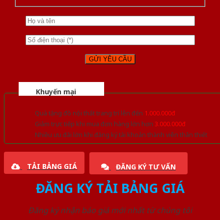
Khuyến mại
Quà tặng đồ nội thất trang trí lên đến
1.000.000đ
Giảm trực tiếp khi mua đơn hàng lớn hơn
3.000.000đ
Nhiều ưu đãi lớn khi đăng ký tài khoản thành viên thân thiết
TẢI BẢNG GIÁ
ĐĂNG KÝ TƯ VẤN
ĐĂNG KÝ TẢI BẢNG GIÁ
Đăng ký nhận báo giá mới nhất từ chúng tôi