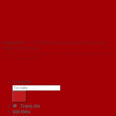
SaigonDoor™
- Hệ thống Showroom cửa thép cửa sắt
hàng đầu Việt Nam
Copyright ⓒ 2016 – 2026 SaigonDoor™ - www.cuathepcuasat.com | Đơn
vị chủ quản SaigonDoor
Tìm kiếm:
Trang chủ
Giới thiệu