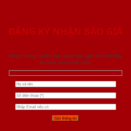
ĐĂNG KÝ NHẬN BÁO GIÁ
Nhập thông tin để nhận được báo giá mới nhât đầy
đủ nhất và chi tiết nhất.