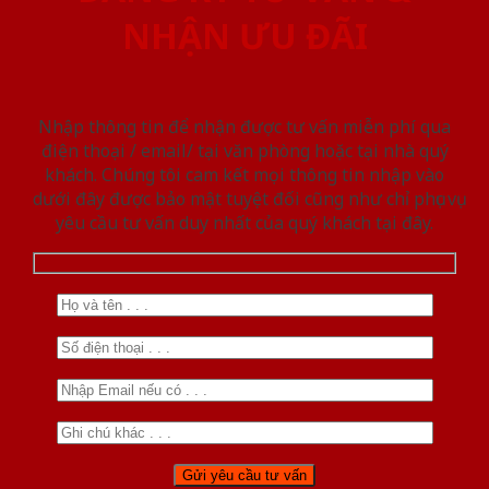
NHẬN ƯU ĐÃI
Nhập thông tin để nhận được tư vấn miễn phí qua
điện thoại / email/ tại văn phòng hoặc tại nhà quý
khách. Chúng tôi cam kết mọi thông tin nhập vào
dưới đây được bảo mật tuyệt đối cũng như chỉ phục vụ
yêu cầu tư vấn duy nhất của quý khách tại đây.