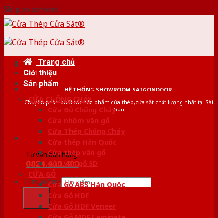
Skip to content
Trang chủ
Giới thiệu
Sản phẩm
HỆ THỐNG SHOWROOM SAIGONDOOR
CỬA CHỐNG CHÁY
Chuyên phân phối các sản phẩm cửa thép,cửa sắt chất lượng nhất tại Sài
Cửa Gỗ Chống Cháy
Gòn
Cửa nhôm vân gỗ
Cửa Thép Chống Cháy
Cửa thép Hàn Quốc
Cửa thép vân gỗ
Tư vấn bán hàng
0824.400.400
Cửa vân gỗ 5D
CỬA GỖ
Tìm kiếm:
Cửa Gỗ ABS Hàn Quốc
Cửa Gỗ HDF
Cửa Gỗ HDF Veneer
Cửa Gỗ MDF Laminate