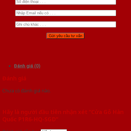
Đánh giá (0)
Đánh giá
Chưa có đánh giá nào.
Hãy là người đầu tiên nhận xét “Cửa Gỗ Hàn
Quốc P1R6-HQ-SGD”