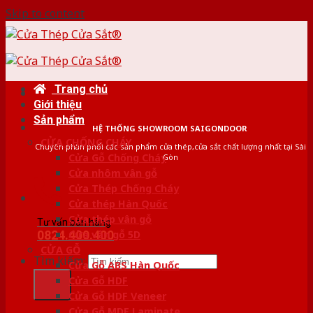
Skip to content
Trang chủ
Giới thiệu
Sản phẩm
HỆ THỐNG SHOWROOM SAIGONDOOR
CỬA CHỐNG CHÁY
Chuyên phân phối các sản phẩm cửa thép,cửa sắt chất lượng nhất tại Sài
Cửa Gỗ Chống Cháy
Gòn
Cửa nhôm vân gỗ
Cửa Thép Chống Cháy
Cửa thép Hàn Quốc
Cửa thép vân gỗ
Tư vấn bán hàng
0824.400.400
Cửa vân gỗ 5D
CỬA GỖ
Tìm kiếm:
Cửa Gỗ ABS Hàn Quốc
Cửa Gỗ HDF
Cửa Gỗ HDF Veneer
Cửa Gỗ MDF Laminate