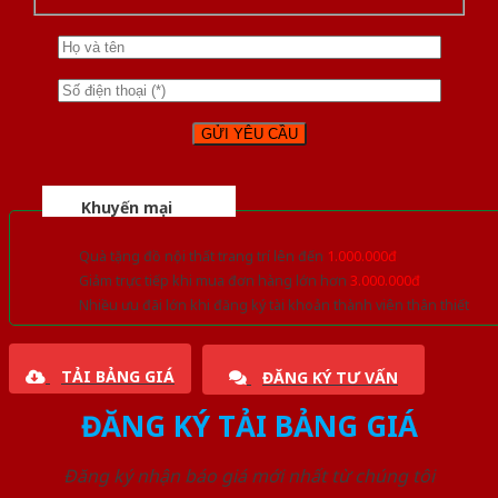
Khuyến mại
Quà tặng đồ nội thất trang trí lên đến
1.000.000đ
Giảm trực tiếp khi mua đơn hàng lớn hơn
3.000.000đ
Nhiều ưu đãi lớn khi đăng ký tài khoản thành viên thân thiết
TẢI BẢNG GIÁ
ĐĂNG KÝ TƯ VẤN
ĐĂNG KÝ TẢI BẢNG GIÁ
Đăng ký nhận báo giá mới nhất từ chúng tôi