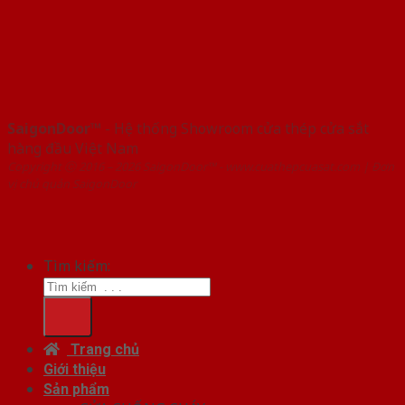
SaigonDoor™
- Hệ thống Showroom cửa thép cửa sắt
hàng đầu Việt Nam
Copyright ⓒ 2016 – 2026 SaigonDoor™ - www.cuathepcuasat.com | Đơn
vị chủ quản SaigonDoor
Tìm kiếm:
Trang chủ
Giới thiệu
Sản phẩm