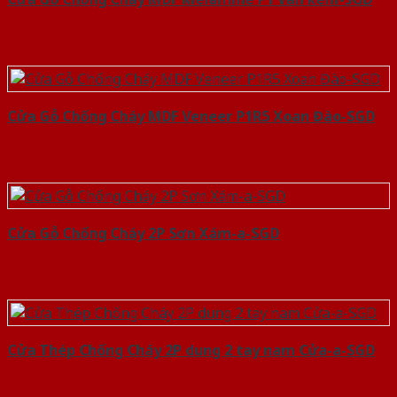
Cửa Gỗ Chống Cháy MDF Veneer P1R5 Xoan Đào-SGD
Cửa Gỗ Chống Cháy 2P Sơn Xám-a-SGD
Cửa Thép Chống Cháy 2P dung 2 tay nam Cửa-a-SGD