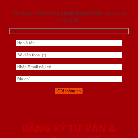
Vui lòng nhập thông tin để đăng ký làm đại lý của
chúng tôi
ĐĂNG KÝ TƯ VẤN &