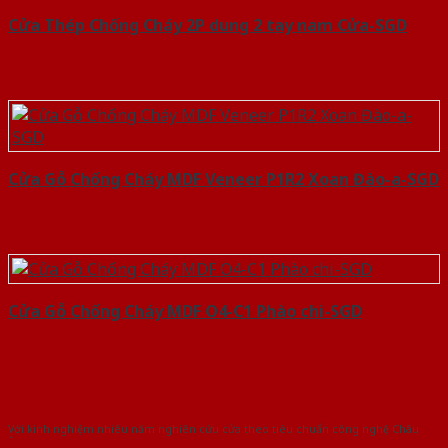
Cửa Thép Chống Cháy 2P dung 2 tay nam Cửa-SGD
Cửa Gỗ Chống Cháy MDF Veneer P1R2 Xoan Đào-a-SGD
Cửa Gỗ Chống Cháy MDF O4-C1 Phào chi-SGD
Với kinh nghiệm nhiêu năm nghiên cứu cửa theo tiêu chuẩn công nghệ Châu
Âu.Chúng tôi tự tin là nhà sản xuất & cung cấp hàng đầu tại Việt Nam!