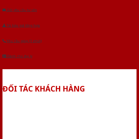
Gửi yêu cầu tư vấn
Tải báo giá tổng hợp
Yêu cầu gọi lại (3 phút)
Dành cho đại lý
ĐỐI TÁC KHÁCH HÀNG