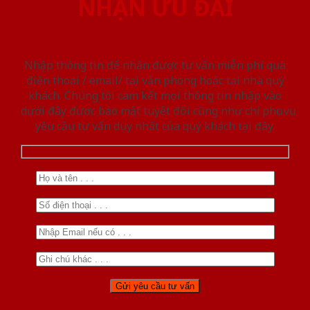
NHẬN ƯU ĐÃI
Nhập thông tin để nhận được tư vấn miễn phí qua
điện thoại / email/ tại văn phòng hoặc tại nhà quý
khách. Chúng tôi cam kết mọi thông tin nhập vào
dưới đây được bảo mật tuyệt đối cũng như chỉ phục vụ
yêu cầu tư vấn duy nhất của quý khách tại đây.