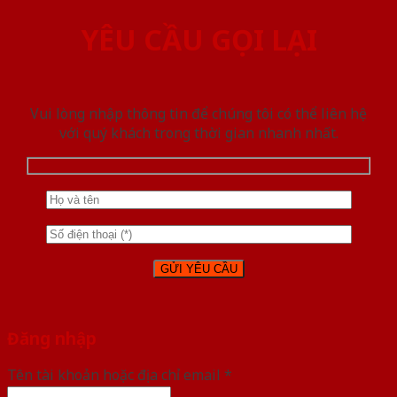
YÊU CẦU GỌI LẠI
Vui lòng nhập thông tin để chúng tôi có thể liên hệ
với quý khách trong thời gian nhanh nhất.
Đăng nhập
Tên tài khoản hoặc địa chỉ email
*