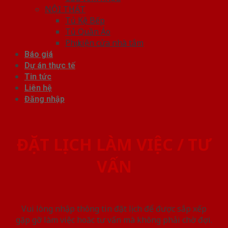
NỘI THẤT
Tủ Kệ Bếp
Tủ Quần Áo
Phụ kiện cửa nhà tắm
Báo giá
Dự án thực tế
Tin tức
Liên hệ
Đăng nhập
ĐẶT LỊCH LÀM VIỆC / TƯ
VẤN
Vui lòng nhập thông tin đặt lịch để được sắp xếp
gặp gỡ làm việc hoăc tư vấn mà không phải chờ đợi.