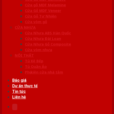
Cửa gỗ MDF Melamine
Cửa Gỗ MDF Veneer
Cửa Gỗ Tự Nhiên
Cửa vòm gỗ
CỬA NHỰA
Cửa Nhựa ABS Hàn Quốc
Cửa Nhựa Đài Loan
Cửa Nhựa Gỗ Composite
Cửa vòm nhựa
NỘI THẤT
Tủ Kệ Bếp
Tủ Quần Áo
Phụ kiện cửa nhà tắm
Báo giá
Dự án thực tế
Tin tức
Liên hệ