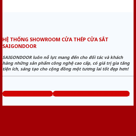
HỆ THỐNG SHOWROOM CỬA THÉP CỬA SẮT
SAIGONDOOR
SAIGONDOOR luôn nỗ lực mang đến cho đối tác và khách
hàng những sản phẩm công nghệ cao cấp, có giá trị gia tăng
tiện ích, sáng tạo cho cộng đồng một tương lai tốt đẹp hơn!
www.cuathepcuasat.com
Tổng đài tư vấn miễn phí: 0824.400.400