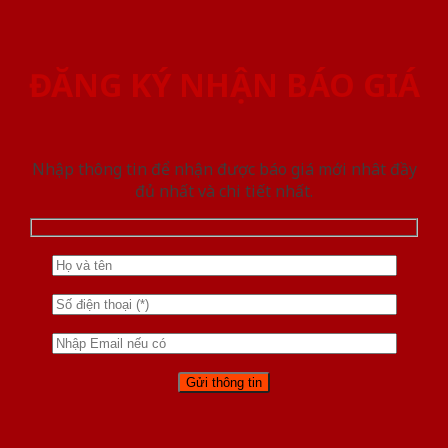
ĐĂNG KÝ NHẬN BÁO GIÁ
Nhập thông tin để nhận được báo giá mới nhât đầy
đủ nhất và chi tiết nhất.