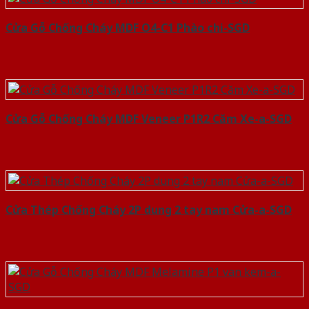
Cửa Gỗ Chống Cháy MDF O4-C1 Phào chi-SGD
Cửa Gỗ Chống Cháy MDF Veneer P1R2 Căm Xe-a-SGD
Cửa Thép Chống Cháy 2P dung 2 tay nam Cửa-a-SGD