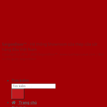
SaigonDoor™
- Hệ thống Showroom cửa thép cửa sắt
hàng đầu Việt Nam
Copyright ⓒ 2016 – 2026 SaigonDoor™ - www.cuathepcuasat.com | Đơn
vị chủ quản SaigonDoor
Tìm kiếm:
Trang chủ