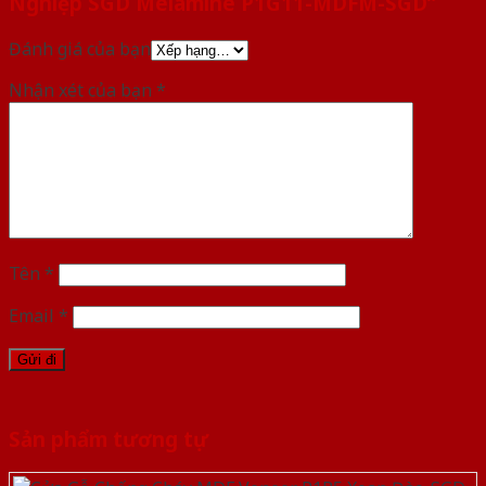
Nghiệp SGD Melamine P1G11-MDFM-SGD”
Đánh giá của bạn
Nhận xét của bạn
*
Tên
*
Email
*
Sản phẩm tương tự