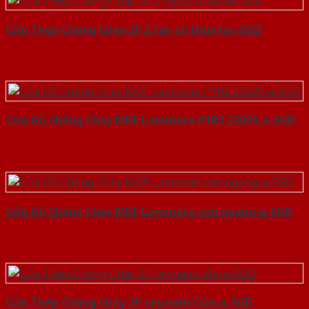
Cửa Thép Chống Cháy 2P 2 tay co thuy luc-SGD
Cửa Gỗ Chống Cháy MDF Laminate P1R2 23029-a-SGD
Cửa Gỗ Chống Cháy MDF Laminate van ngang-a-SGD
Cửa Thép Chống Cháy 2P tay nam Cửa-a-SGD