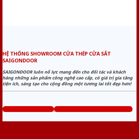
HỆ THỐNG SHOWROOM CỬA THÉP CỬA SẮT
SAIGONDOOR
SAIGONDOOR luôn nỗ lực mang đến cho đối tác và khách
hàng những sản phẩm công nghệ cao cấp, có giá trị gia tăng
tiện ích, sáng tạo cho cộng đồng một tương lai tốt đẹp hơn!
www.cuathepcuasat.com
Tổng đài tư vấn miễn phí: 0824.400.400