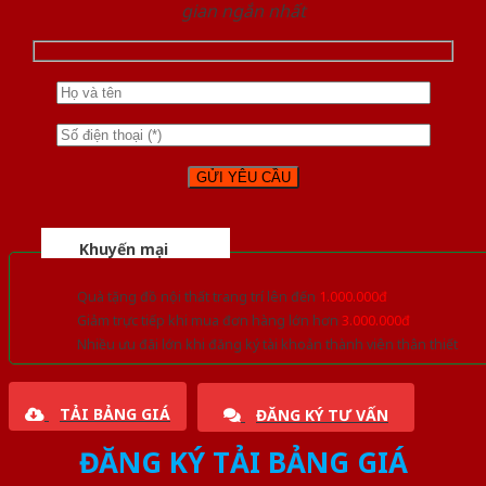
gian ngắn nhất
Khuyến mại
Quà tặng đồ nội thất trang trí lên đến
1.000.000đ
Giảm trực tiếp khi mua đơn hàng lớn hơn
3.000.000đ
Nhiều ưu đãi lớn khi đăng ký tài khoản thành viên thân thiết
TẢI BẢNG GIÁ
ĐĂNG KÝ TƯ VẤN
ĐĂNG KÝ TẢI BẢNG GIÁ