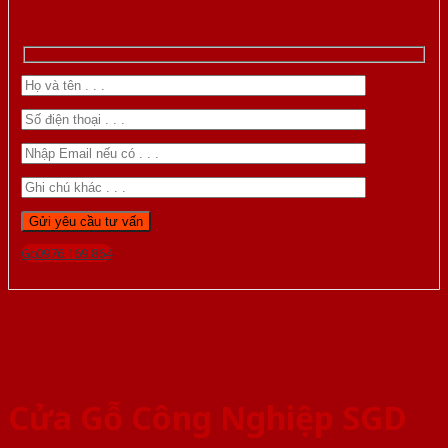
Gọi 0976.169.864
Cửa Gỗ Công Nghiệp SGD