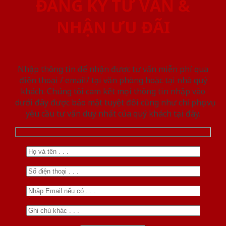
ĐĂNG KÝ TƯ VẤN &
NHẬN ƯU ĐÃI
Nhập thông tin để nhận được tư vấn miễn phí qua
điện thoại / email/ tại văn phòng hoặc tại nhà quý
khách. Chúng tôi cam kết mọi thông tin nhập vào
dưới đây được bảo mật tuyệt đối cũng như chỉ phục vụ
yêu cầu tư vấn duy nhất của quý khách tại đây.