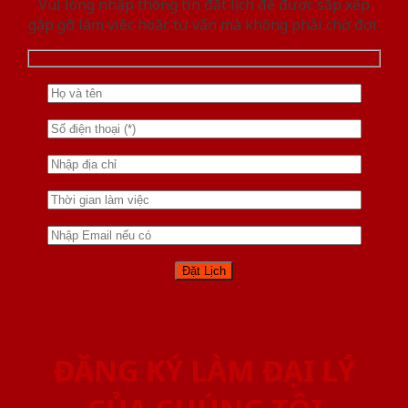
Vui lòng nhập thông tin đặt lịch để được sắp xếp
gặp gỡ làm việc hoăc tư vấn mà không phải chờ đợi.
ĐĂNG KÝ LÀM ĐẠI LÝ