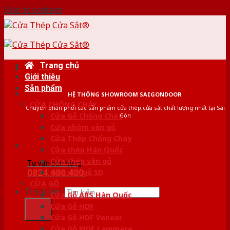
Skip to content
Trang chủ
Giới thiệu
Sản phẩm
HỆ THỐNG SHOWROOM SAIGONDOOR
CỬA CHỐNG CHÁY
Chuyên phân phối các sản phẩm cửa thép,cửa sắt chất lượng nhất tại Sài
Cửa Gỗ Chống Cháy
Gòn
Cửa nhôm vân gỗ
Cửa Thép Chống Cháy
Cửa thép Hàn Quốc
Cửa thép vân gỗ
Tư vấn bán hàng
0824.400.400
Cửa vân gỗ 5D
CỬA GỖ
Tìm kiếm:
Cửa Gỗ ABS Hàn Quốc
Cửa Gỗ HDF
Cửa Gỗ HDF Veneer
Cửa Gỗ MDF Laminate