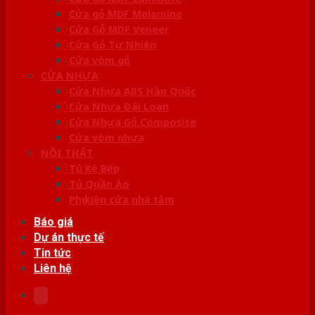
Cửa gỗ MDF Melamine
Cửa Gỗ MDF Veneer
Cửa Gỗ Tự Nhiên
Cửa vòm gỗ
CỬA NHỰA
Cửa Nhựa ABS Hàn Quốc
Cửa Nhựa Đài Loan
Cửa Nhựa Gỗ Composite
Cửa vòm nhựa
NỘI THẤT
Tủ Kệ Bếp
Tủ Quần Áo
Phụ kiện cửa nhà tắm
Báo giá
Dự án thực tế
Tin tức
Liên hệ