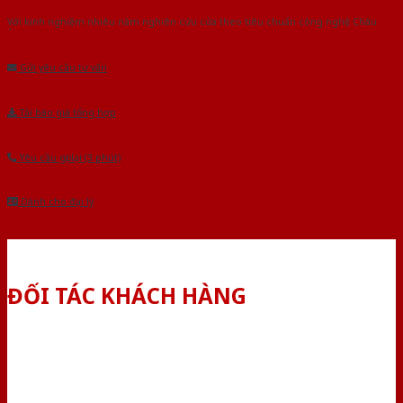
Với kinh nghiệm nhiêu năm nghiên cứu cửa theo tiêu chuẩn công nghệ Châu
Âu.Chúng tôi tự tin là nhà sản xuất & cung cấp hàng đầu tại Việt Nam!
Gửi yêu cầu tư vấn
Tải báo giá tổng hợp
Yêu cầu gọi lại (3 phút)
Dành cho đại lý
ĐỐI TÁC KHÁCH HÀNG