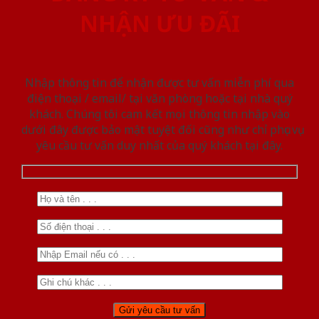
NHẬN ƯU ĐÃI
Nhập thông tin để nhận được tư vấn miễn phí qua
điện thoại / email/ tại văn phòng hoặc tại nhà quý
khách. Chúng tôi cam kết mọi thông tin nhập vào
dưới đây được bảo mật tuyệt đối cũng như chỉ phục vụ
yêu cầu tư vấn duy nhất của quý khách tại đây.