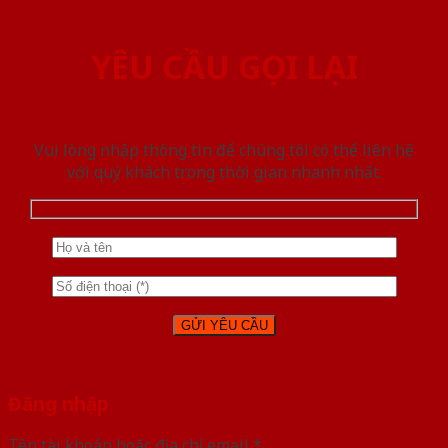
YÊU CẦU GỌI LẠI
Vui lòng nhập thông tin để chúng tôi có thể liên hệ
với quý khách trong thời gian nhanh nhất.
Đăng nhập
Tên tài khoản hoặc địa chỉ email
*