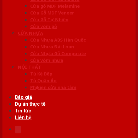
Cửa gỗ MDF Melamine
Cửa Gỗ MDF Veneer
Cửa Gỗ Tự Nhiên
Cửa vòm gỗ
CỬA NHỰA
Cửa Nhựa ABS Hàn Quốc
Cửa Nhựa Đài Loan
Cửa Nhựa Gỗ Composite
Cửa vòm nhựa
NỘI THẤT
Tủ Kệ Bếp
Tủ Quần Áo
Phụ kiện cửa nhà tắm
Báo giá
Dự án thực tế
Tin tức
Liên hệ