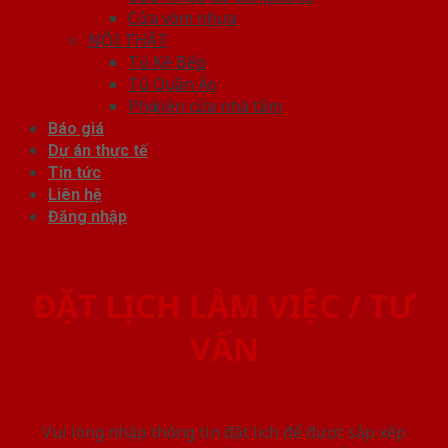
Cửa vòm nhựa
NỘI THẤT
Tủ Kệ Bếp
Tủ Quần Áo
Phụ kiện cửa nhà tắm
Báo giá
Dự án thực tế
Tin tức
Liên hệ
Đăng nhập
ĐẶT LỊCH LÀM VIỆC / TƯ
VẤN
Vui lòng nhập thông tin đặt lịch để được sắp xếp