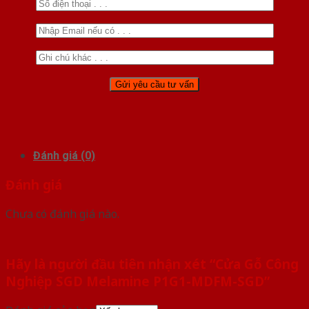
Đánh giá (0)
Đánh giá
Chưa có đánh giá nào.
Hãy là người đầu tiên nhận xét “Cửa Gỗ Công
Nghiệp SGD Melamine P1G1-MDFM-SGD”