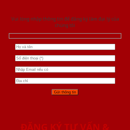
Vui lòng nhập thông tin để đăng ký làm đại lý của
chúng tôi
ĐĂNG KÝ TƯ VẤN &