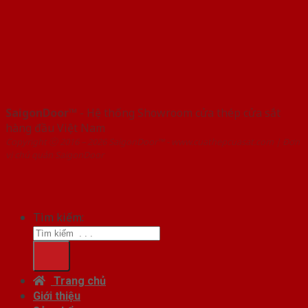
SaigonDoor™
- Hệ thống Showroom cửa thép cửa sắt
hàng đầu Việt Nam
Copyright ⓒ 2016 – 2026 SaigonDoor™ - www.cuathepcuasat.com | Đơn
vị chủ quản SaigonDoor
Tìm kiếm:
Trang chủ
Giới thiệu