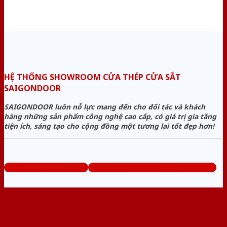
HỆ THỐNG SHOWROOM CỬA THÉP CỬA SẮT
SAIGONDOOR
SAIGONDOOR luôn nỗ lực mang đến cho đối tác và khách
hàng những sản phẩm công nghệ cao cấp, có giá trị gia tăng
tiện ích, sáng tạo cho cộng đồng một tương lai tốt đẹp hơn!
www.cuathepcuasat.com
Tổng đài tư vấn miễn phí: 0824.400.400