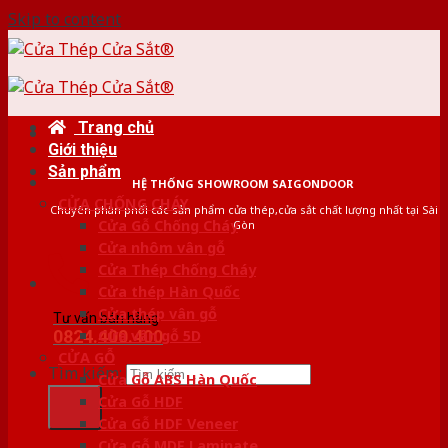
Skip to content
Trang chủ
Giới thiệu
Sản phẩm
HỆ THỐNG SHOWROOM SAIGONDOOR
CỬA CHỐNG CHÁY
Chuyên phân phối các sản phẩm cửa thép,cửa sắt chất lượng nhất tại Sài
Cửa Gỗ Chống Cháy
Gòn
Cửa nhôm vân gỗ
Cửa Thép Chống Cháy
Cửa thép Hàn Quốc
Cửa thép vân gỗ
Tư vấn bán hàng
0824.400.400
Cửa vân gỗ 5D
CỬA GỖ
Tìm kiếm:
Cửa Gỗ ABS Hàn Quốc
Cửa Gỗ HDF
Cửa Gỗ HDF Veneer
Cửa Gỗ MDF Laminate