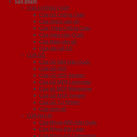
Sản phẩm
CỬA CHỐNG CHÁY
Cửa Gỗ Chống Cháy
Cửa nhôm vân gỗ
Cửa Thép Chống Cháy
Cửa thép Hàn Quốc
Cửa thép vân gỗ
Cửa vân gỗ 5D
CỬA GỖ
Cửa Gỗ ABS Hàn Quốc
Cửa Gỗ HDF
Cửa Gỗ HDF Veneer
Cửa Gỗ MDF Laminate
Cửa gỗ MDF Melamine
Cửa Gỗ MDF Veneer
Cửa Gỗ Tự Nhiên
Cửa vòm gỗ
CỬA NHỰA
Cửa Nhựa ABS Hàn Quốc
Cửa Nhựa Đài Loan
Cửa Nhựa Gỗ Composite