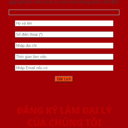
gặp gỡ làm việc hoăc tư vấn mà không phải chờ đợi.
ĐĂNG KÝ LÀM ĐẠI LÝ
CỦA CHÚNG TÔI