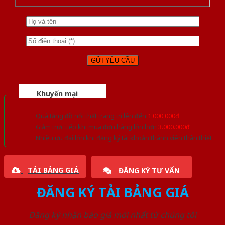
Khuyến mại
Quà tặng đồ nội thất trang trí lên đến
1.000.000đ
Giảm trực tiếp khi mua đơn hàng lớn hơn
3.000.000đ
Nhiều ưu đãi lớn khi đăng ký tài khoản thành viên thân thiết
TẢI BẢNG GIÁ
ĐĂNG KÝ TƯ VẤN
ĐĂNG KÝ TẢI BẢNG GIÁ
Đăng ký nhận báo giá mới nhất từ chúng tôi