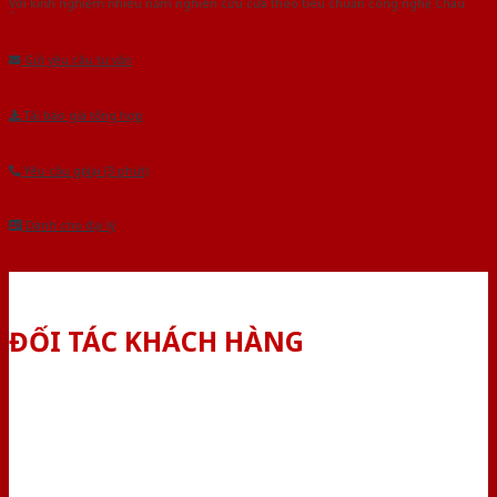
Với kinh nghiệm nhiêu năm nghiên cứu cửa theo tiêu chuẩn công nghệ Châu
Âu.Chúng tôi tự tin là nhà sản xuất & cung cấp hàng đầu tại Việt Nam!
Gửi yêu cầu tư vấn
Tải báo giá tổng hợp
Yêu cầu gọi lại (3 phút)
Dành cho đại lý
ĐỐI TÁC KHÁCH HÀNG