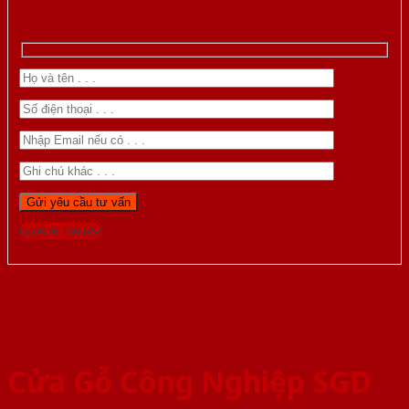
Gọi 0976.169.864
Cửa Gỗ Công Nghiệp SGD