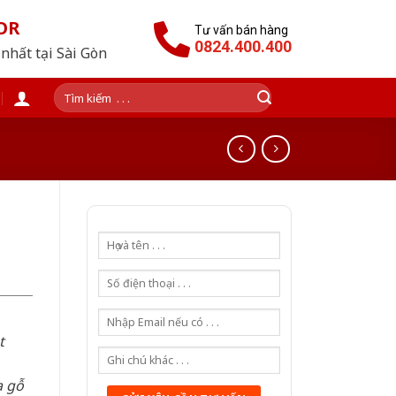
OR
Tư vấn bán hàng
0824.400.400
nhất tại Sài Gòn
Tìm
kiếm:
t
a gỗ