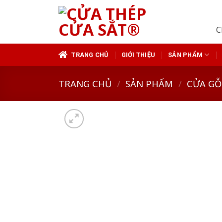
Skip
to
C
content
TRANG CHỦ
GIỚI THIỆU
SẢN PHẨM
TRANG CHỦ
/
SẢN PHẨM
/
CỬA GỖ