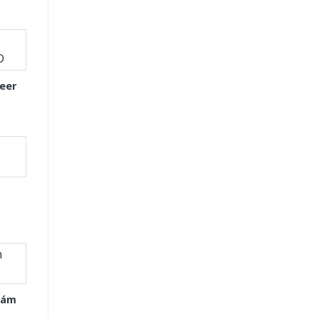
eer
Xám