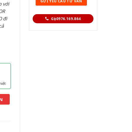
 với
OR
 đi
Gọi 0976.169.864
cả
hiết
N