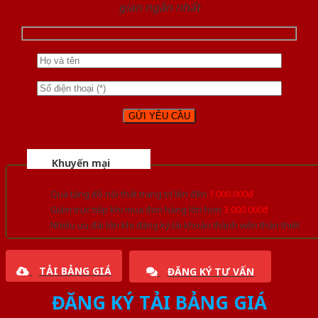
gian ngắn nhất
Khuyến mại
Quà tặng đồ nội thất trang trí lên đến
1.000.000đ
Giảm trực tiếp khi mua đơn hàng lớn hơn
3.000.000đ
Nhiều ưu đãi lớn khi đăng ký tài khoản thành viên thân thiết
TẢI BẢNG GIÁ
ĐĂNG KÝ TƯ VẤN
ĐĂNG KÝ TẢI BẢNG GIÁ