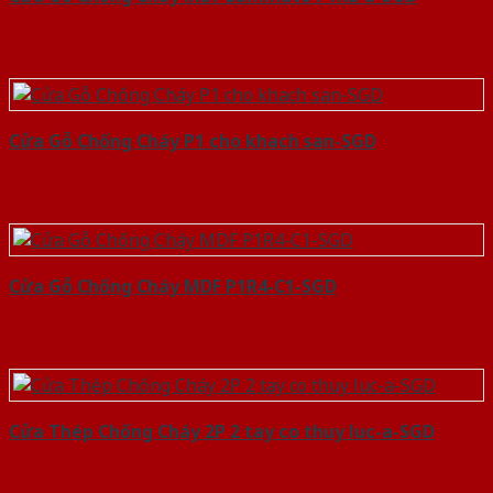
Cửa Gỗ Chống Cháy P1 cho khach san-SGD
Cửa Gỗ Chống Cháy MDF P1R4-C1-SGD
Cửa Thép Chống Cháy 2P 2 tay co thuy luc-a-SGD