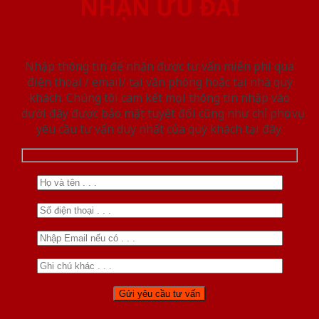
NHẬN ƯU ĐÃI
Nhập thông tin để nhận được tư vấn miễn phí qua
điện thoại / email/ tại văn phòng hoặc tại nhà quý
khách. Chúng tôi cam kết mọi thông tin nhập vào
dưới đây được bảo mật tuyệt đối cũng như chỉ phục vụ
yêu cầu tư vấn duy nhất của quý khách tại đây.