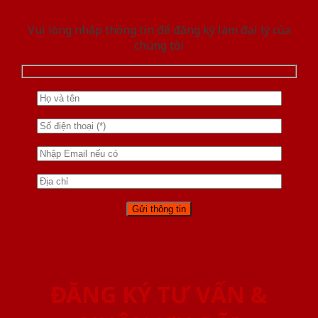
Vui lòng nhập thông tin để đăng ký làm đại lý của
chúng tôi
ĐĂNG KÝ TƯ VẤN &