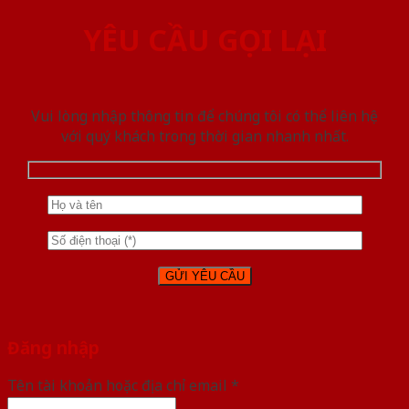
YÊU CẦU GỌI LẠI
Vui lòng nhập thông tin để chúng tôi có thể liên hệ
với quý khách trong thời gian nhanh nhất.
Đăng nhập
Tên tài khoản hoặc địa chỉ email
*