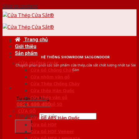
Skip to content
Trang chủ
Giới thiệu
Sản phẩm
HỆ THỐNG SHOWROOM SAIGONDOOR
CỬA CHỐNG CHÁY
Chuyên phân phối các sản phẩm cửa thép,cửa sắt chất lượng nhất tại Sài
Cửa Gỗ Chống Cháy
Gòn
Cửa nhôm vân gỗ
Cửa Thép Chống Cháy
Cửa thép Hàn Quốc
Cửa thép vân gỗ
Tư vấn bán hàng
0824.400.400
Cửa vân gỗ 5D
CỬA GỖ
Tìm kiếm:
Cửa Gỗ ABS Hàn Quốc
Cửa Gỗ HDF
Cửa Gỗ HDF Veneer
Cửa Gỗ MDF Laminate