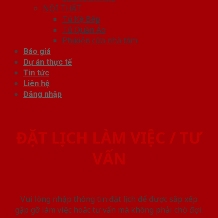
NỘI THẤT
Tủ Kệ Bếp
Tủ Quần Áo
Phụ kiện cửa nhà tắm
Báo giá
Dự án thực tế
Tin tức
Liên hệ
Đăng nhập
ĐẶT LỊCH LÀM VIỆC / TƯ
VẤN
Vui lòng nhập thông tin đặt lịch để được sắp xếp
gặp gỡ làm việc hoăc tư vấn mà không phải chờ đợi.