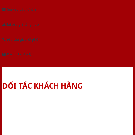
Gửi yêu cầu tư vấn
Tải báo giá tổng hợp
Yêu cầu gọi lại (3 phút)
Dành cho đại lý
ĐỐI TÁC KHÁCH HÀNG