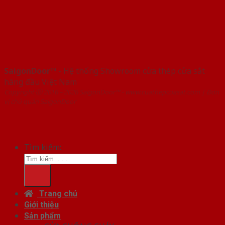
SaigonDoor™
- Hệ thống Showroom cửa thép cửa sắt
hàng đầu Việt Nam
Copyright ⓒ 2016 – 2026 SaigonDoor™ - www.cuathepcuasat.com | Đơn
vị chủ quản SaigonDoor
Tìm kiếm:
Trang chủ
Giới thiệu
Sản phẩm