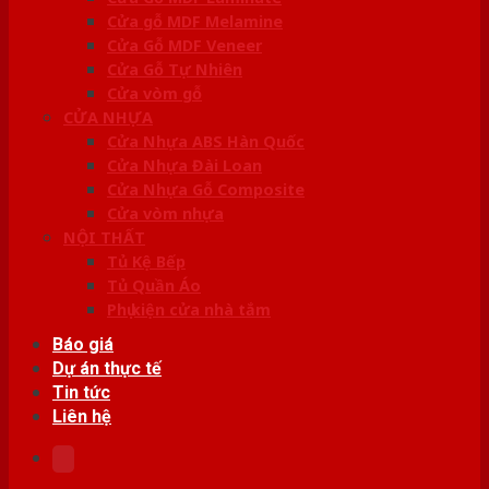
Cửa gỗ MDF Melamine
Cửa Gỗ MDF Veneer
Cửa Gỗ Tự Nhiên
Cửa vòm gỗ
CỬA NHỰA
Cửa Nhựa ABS Hàn Quốc
Cửa Nhựa Đài Loan
Cửa Nhựa Gỗ Composite
Cửa vòm nhựa
NỘI THẤT
Tủ Kệ Bếp
Tủ Quần Áo
Phụ kiện cửa nhà tắm
Báo giá
Dự án thực tế
Tin tức
Liên hệ