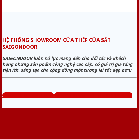
HỆ THỐNG SHOWROOM CỬA THÉP CỬA SẮT
SAIGONDOOR
SAIGONDOOR luôn nỗ lực mang đến cho đối tác và khách
hàng những sản phẩm công nghệ cao cấp, có giá trị gia tăng
tiện ích, sáng tạo cho cộng đồng một tương lai tốt đẹp hơn!
www.cuathepcuasat.com
Tổng đài tư vấn miễn phí: 0824.400.400