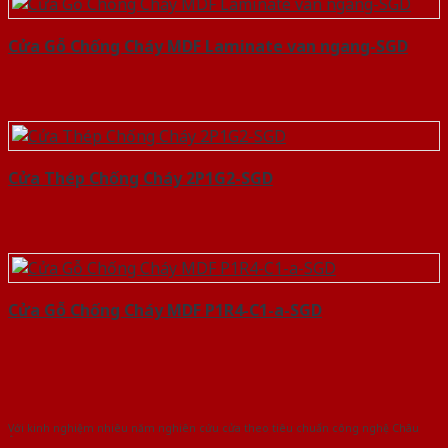
Cửa Gỗ Chống Cháy MDF Laminate van ngang-SGD
Cửa Thép Chống Cháy 2P1G2-SGD
Cửa Gỗ Chống Cháy MDF P1R4-C1-a-SGD
Với kinh nghiệm nhiêu năm nghiên cứu cửa theo tiêu chuẩn công nghệ Châu
Âu.Chúng tôi tự tin là nhà sản xuất & cung cấp hàng đầu tại Việt Nam!