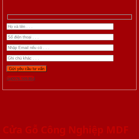
Gọi 0976.169.864
Cửa Gỗ Công Nghiệp MDF