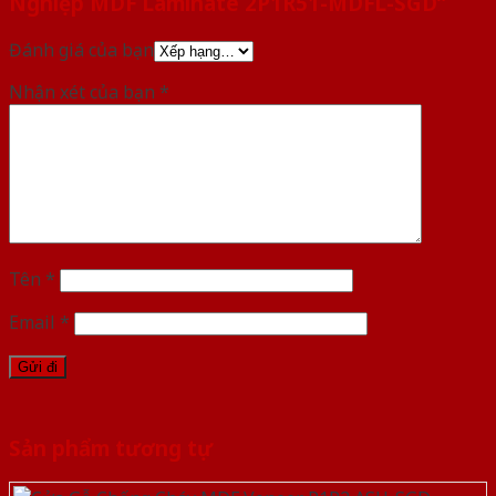
Nghiệp MDF Laminate 2P1R51-MDFL-SGD”
Đánh giá của bạn
Nhận xét của bạn
*
Tên
*
Email
*
Sản phẩm tương tự