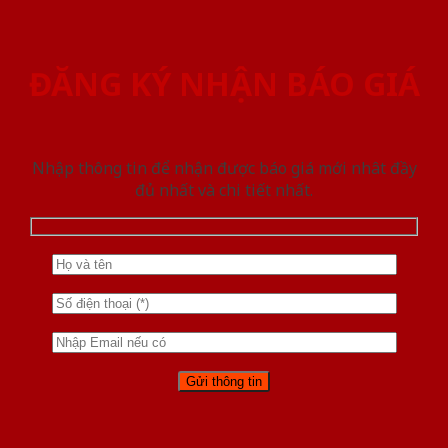
ĐĂNG KÝ NHẬN BÁO GIÁ
Nhập thông tin để nhận được báo giá mới nhât đầy
đủ nhất và chi tiết nhất.