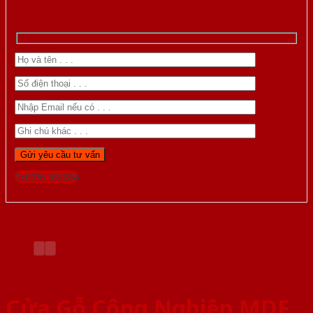
Gọi 0976.169.864
Cửa Gỗ Công Nghiệp MDF