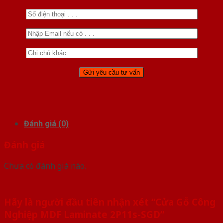
Đánh giá (0)
Đánh giá
Chưa có đánh giá nào.
Hãy là người đầu tiên nhận xét “Cửa Gỗ Công
Nghiệp MDF Laminate 2P11s-SGD”