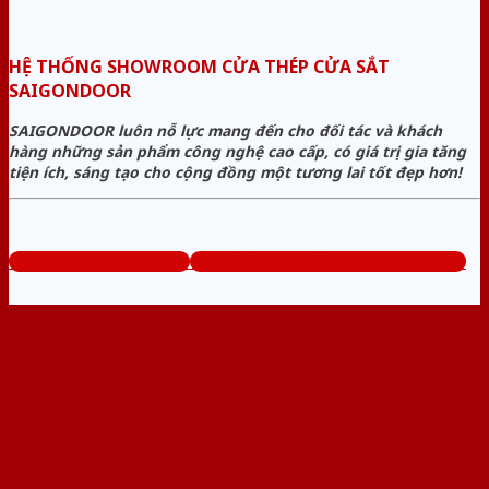
HỆ THỐNG SHOWROOM CỬA THÉP CỬA SẮT
SAIGONDOOR
SAIGONDOOR luôn nỗ lực mang đến cho đối tác và khách
hàng những sản phẩm công nghệ cao cấp, có giá trị gia tăng
tiện ích, sáng tạo cho cộng đồng một tương lai tốt đẹp hơn!
www.cuathepcuasat.com
Tổng đài tư vấn miễn phí: 0824.400.400