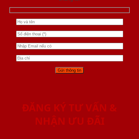
ĐĂNG KÝ TƯ VẤN &
NHẬN ƯU ĐÃI