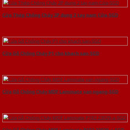
Cửa Thép Chống Cháy 2P dung 2 tay nam Cửa-SGD
Cửa Gỗ Chống Cháy P1 cho khach san-SGD
Cửa Gỗ Chống Cháy MDF Laminate van ngang-SGD