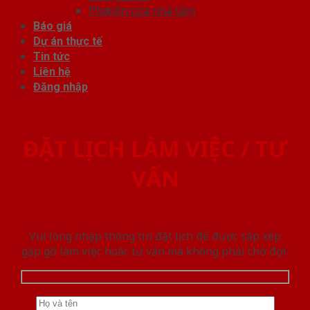
Phụ kiện cửa nhà tắm
Báo giá
Dự án thực tế
Tin tức
Liên hệ
Đăng nhập
ĐẶT LỊCH LÀM VIỆC / TƯ
VẤN
Vui lòng nhập thông tin đặt lịch để được sắp xếp
gặp gỡ làm việc hoăc tư vấn mà không phải chờ đợi.