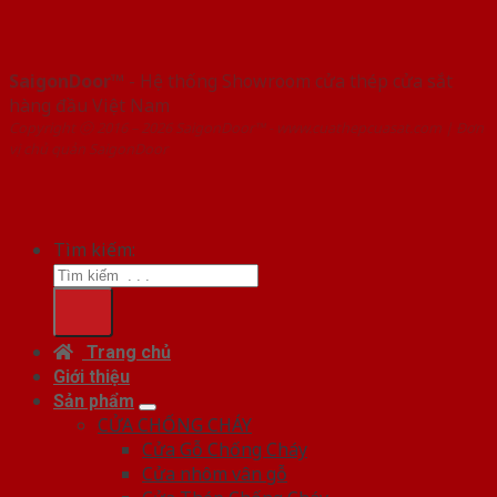
SaigonDoor™
- Hệ thống Showroom cửa thép cửa sắt
hàng đầu Việt Nam
Copyright ⓒ 2016 – 2026 SaigonDoor™ - www.cuathepcuasat.com | Đơn
vị chủ quản SaigonDoor
Tìm kiếm:
Trang chủ
Giới thiệu
Sản phẩm
CỬA CHỐNG CHÁY
Cửa Gỗ Chống Cháy
Cửa nhôm vân gỗ