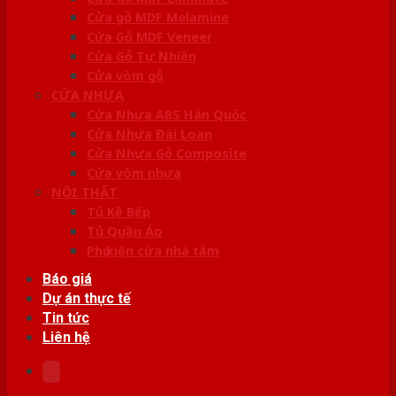
Cửa gỗ MDF Melamine
Cửa Gỗ MDF Veneer
Cửa Gỗ Tự Nhiên
Cửa vòm gỗ
CỬA NHỰA
Cửa Nhựa ABS Hàn Quốc
Cửa Nhựa Đài Loan
Cửa Nhựa Gỗ Composite
Cửa vòm nhựa
NỘI THẤT
Tủ Kệ Bếp
Tủ Quần Áo
Phụ kiện cửa nhà tắm
Báo giá
Dự án thực tế
Tin tức
Liên hệ