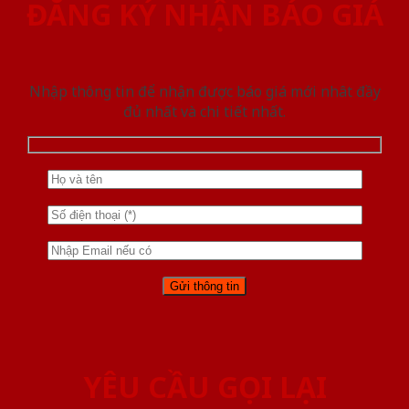
ĐĂNG KÝ NHẬN BÁO GIÁ
Nhập thông tin để nhận được báo giá mới nhât đầy
đủ nhất và chi tiết nhất.
YÊU CẦU GỌI LẠI