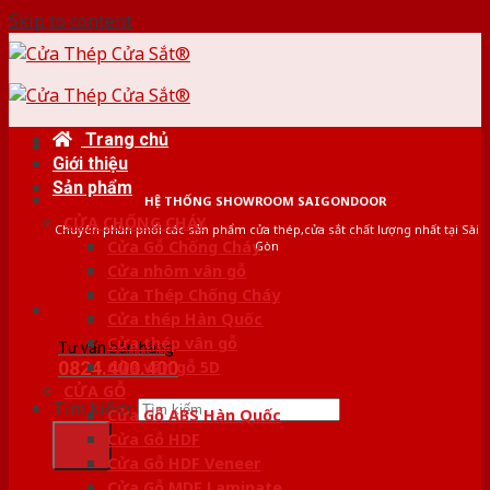
Skip to content
Trang chủ
Giới thiệu
Sản phẩm
HỆ THỐNG SHOWROOM SAIGONDOOR
CỬA CHỐNG CHÁY
Chuyên phân phối các sản phẩm cửa thép,cửa sắt chất lượng nhất tại Sài
Cửa Gỗ Chống Cháy
Gòn
Cửa nhôm vân gỗ
Cửa Thép Chống Cháy
Cửa thép Hàn Quốc
Cửa thép vân gỗ
Tư vấn bán hàng
0824.400.400
Cửa vân gỗ 5D
CỬA GỖ
Tìm kiếm:
Cửa Gỗ ABS Hàn Quốc
Cửa Gỗ HDF
Cửa Gỗ HDF Veneer
Cửa Gỗ MDF Laminate