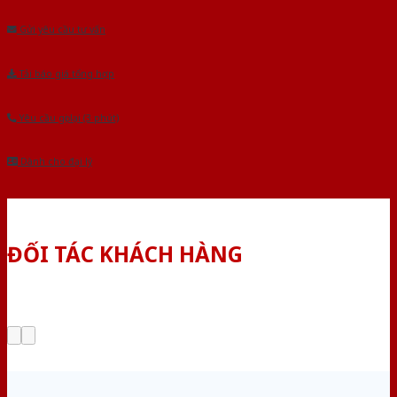
Gửi yêu cầu tư vấn
Tải báo giá tổng hợp
Yêu cầu gọi lại (3 phút)
Dành cho đại lý
ĐỐI TÁC KHÁCH HÀNG