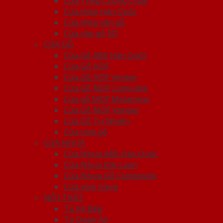
Cửa Thép Chống Cháy
Cửa thép Hàn Quốc
Cửa thép vân gỗ
Cửa vân gỗ 5D
CỬA GỖ
Cửa Gỗ ABS Hàn Quốc
Cửa Gỗ HDF
Cửa Gỗ HDF Veneer
Cửa Gỗ MDF Laminate
Cửa gỗ MDF Melamine
Cửa Gỗ MDF Veneer
Cửa Gỗ Tự Nhiên
Cửa vòm gỗ
CỬA NHỰA
Cửa Nhựa ABS Hàn Quốc
Cửa Nhựa Đài Loan
Cửa Nhựa Gỗ Composite
Cửa vòm nhựa
NỘI THẤT
Tủ Kệ Bếp
Tủ Quần Áo