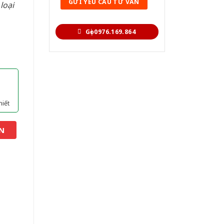
loại
Gọi 0976.169.864
hiết
N