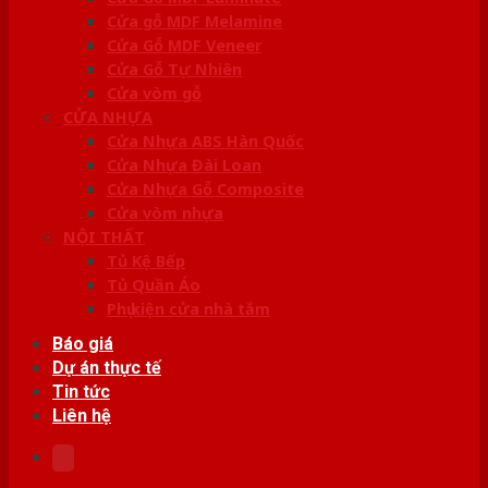
Cửa gỗ MDF Melamine
Cửa Gỗ MDF Veneer
Cửa Gỗ Tự Nhiên
Cửa vòm gỗ
CỬA NHỰA
Cửa Nhựa ABS Hàn Quốc
Cửa Nhựa Đài Loan
Cửa Nhựa Gỗ Composite
Cửa vòm nhựa
NỘI THẤT
Tủ Kệ Bếp
Tủ Quần Áo
Phụ kiện cửa nhà tắm
Báo giá
Dự án thực tế
Tin tức
Liên hệ