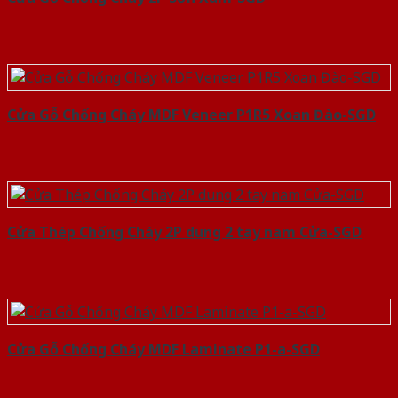
Cửa Gỗ Chống Cháy MDF Veneer P1R5 Xoan Đào-SGD
Cửa Thép Chống Cháy 2P dung 2 tay nam Cửa-SGD
Cửa Gỗ Chống Cháy MDF Laminate P1-a-SGD