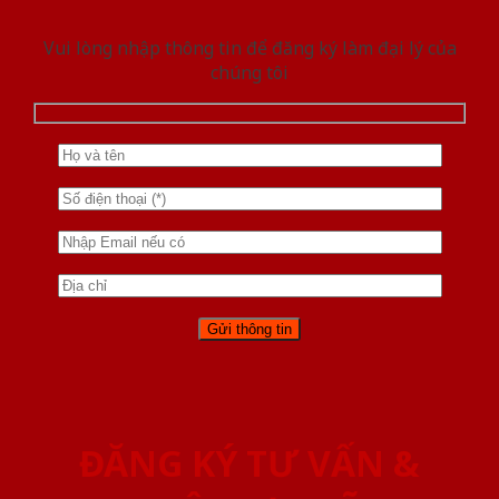
Vui lòng nhập thông tin để đăng ký làm đại lý của
chúng tôi
ĐĂNG KÝ TƯ VẤN &