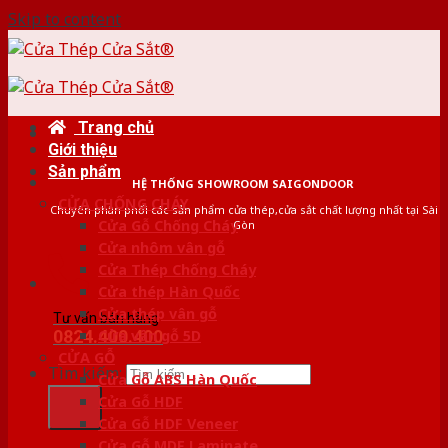
Skip to content
Trang chủ
Giới thiệu
Sản phẩm
HỆ THỐNG SHOWROOM SAIGONDOOR
CỬA CHỐNG CHÁY
Chuyên phân phối các sản phẩm cửa thép,cửa sắt chất lượng nhất tại Sài
Cửa Gỗ Chống Cháy
Gòn
Cửa nhôm vân gỗ
Cửa Thép Chống Cháy
Cửa thép Hàn Quốc
Cửa thép vân gỗ
Tư vấn bán hàng
0824.400.400
Cửa vân gỗ 5D
CỬA GỖ
Tìm kiếm:
Cửa Gỗ ABS Hàn Quốc
Cửa Gỗ HDF
Cửa Gỗ HDF Veneer
Cửa Gỗ MDF Laminate