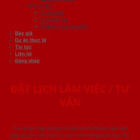
NỘI THẤT
Tủ Kệ Bếp
Tủ Quần Áo
Phụ kiện cửa nhà tắm
Báo giá
Dự án thực tế
Tin tức
Liên hệ
Đăng nhập
ĐẶT LỊCH LÀM VIỆC / TƯ
VẤN
Vui lòng nhập thông tin đặt lịch để được sắp xếp
gặp gỡ làm việc hoăc tư vấn mà không phải chờ đợi.