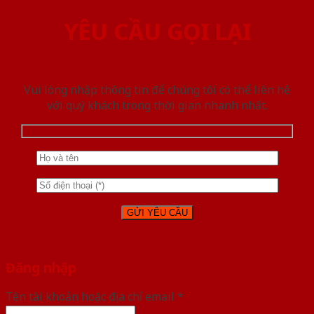
YÊU CẦU GỌI LẠI
Vui lòng nhập thông tin để chúng tôi có thể liên hệ
với quý khách trong thời gian nhanh nhất.
Đăng nhập
Tên tài khoản hoặc địa chỉ email
*