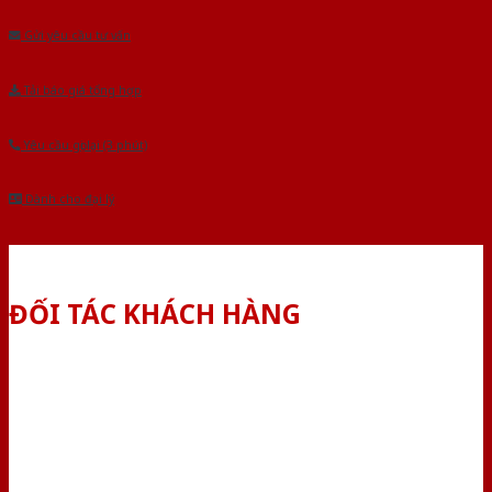
Gửi yêu cầu tư vấn
Tải báo giá tổng hợp
Yêu cầu gọi lại (3 phút)
Dành cho đại lý
ĐỐI TÁC KHÁCH HÀNG