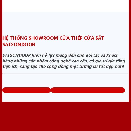
HỆ THỐNG SHOWROOM CỬA THÉP CỬA SẮT
SAIGONDOOR
SAIGONDOOR luôn nỗ lực mang đến cho đối tác và khách
hàng những sản phẩm công nghệ cao cấp, có giá trị gia tăng
tiện ích, sáng tạo cho cộng đồng một tương lai tốt đẹp hơn!
www.cuathepcuasat.com
Tổng đài tư vấn miễn phí: 0824.400.400