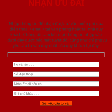
NHẬN ƯU ĐÃI
Nhập thông tin để nhận được tư vấn miễn phí qua
điện thoại / email/ tại văn phòng hoặc tại nhà quý
khách. Chúng tôi cam kết mọi thông tin nhập vào
dưới đây được bảo mật tuyệt đối cũng như chỉ phục vụ
yêu cầu tư vấn duy nhất của quý khách tại đây.