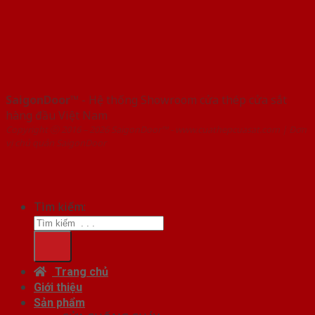
SaigonDoor™
- Hệ thống Showroom cửa thép cửa sắt
hàng đầu Việt Nam
Copyright ⓒ 2016 – 2026 SaigonDoor™ - www.cuathepcuasat.com | Đơn
vị chủ quản SaigonDoor
Tìm kiếm:
Trang chủ
Giới thiệu
Sản phẩm