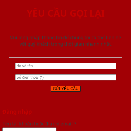
YÊU CẦU GỌI LẠI
Vui lòng nhập thông tin để chúng tôi có thể liên hệ
với quý khách trong thời gian nhanh nhất.
Đăng nhập
Tên tài khoản hoặc địa chỉ email
*