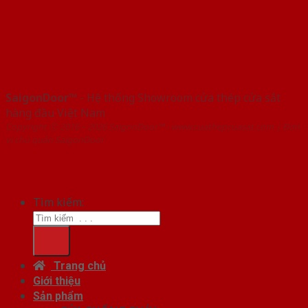
SaigonDoor™
- Hệ thống Showroom cửa thép cửa sắt
hàng đầu Việt Nam
Copyright ⓒ 2016 – 2026 SaigonDoor™ - www.cuathepcuasat.com | Đơn
vị chủ quản SaigonDoor
Tìm kiếm:
Trang chủ
Giới thiệu
Sản phẩm