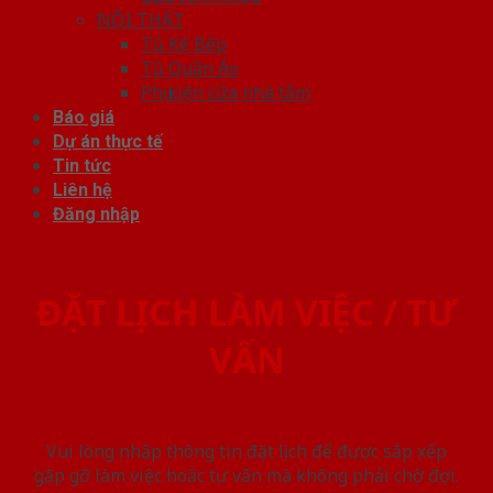
NỘI THẤT
Tủ Kệ Bếp
Tủ Quần Áo
Phụ kiện cửa nhà tắm
Báo giá
Dự án thực tế
Tin tức
Liên hệ
Đăng nhập
ĐẶT LỊCH LÀM VIỆC / TƯ
VẤN
Vui lòng nhập thông tin đặt lịch để được sắp xếp
gặp gỡ làm việc hoăc tư vấn mà không phải chờ đợi.