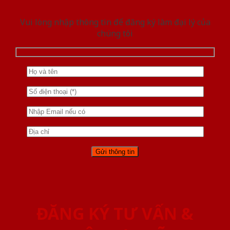
Vui lòng nhập thông tin để đăng ký làm đại lý của
chúng tôi
ĐĂNG KÝ TƯ VẤN &