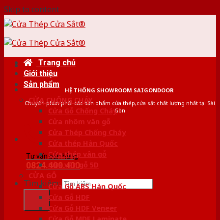
Skip to content
Trang chủ
Giới thiệu
Sản phẩm
HỆ THỐNG SHOWROOM SAIGONDOOR
CỬA CHỐNG CHÁY
Chuyên phân phối các sản phẩm cửa thép,cửa sắt chất lượng nhất tại Sài
Cửa Gỗ Chống Cháy
Gòn
Cửa nhôm vân gỗ
Cửa Thép Chống Cháy
Cửa thép Hàn Quốc
Cửa thép vân gỗ
Tư vấn bán hàng
0824.400.400
Cửa vân gỗ 5D
CỬA GỖ
Tìm kiếm:
Cửa Gỗ ABS Hàn Quốc
Cửa Gỗ HDF
Cửa Gỗ HDF Veneer
Cửa Gỗ MDF Laminate