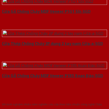
Cửa Gỗ Chống Cháy MDF Veneer P1G1 Sồi-SGD
Cửa Thép Chống Cháy 2P dung 2 tay nam Cửa-a-SGD
Cửa Gỗ Chống Cháy MDF Veneer P1R5 Xoan Đào-SGD
Với kinh nghiệm nhiêu năm nghiên cứu cửa theo tiêu chuẩn công nghệ Châu
Âu.Chúng tôi tự tin là nhà sản xuất & cung cấp hàng đầu tại Việt Nam!