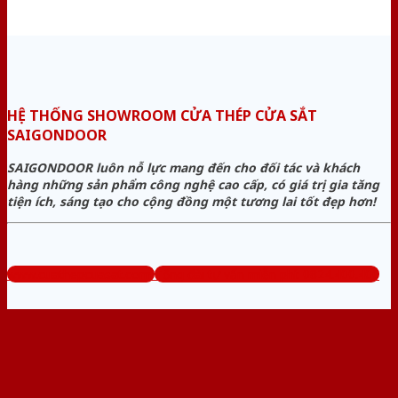
HỆ THỐNG SHOWROOM CỬA THÉP CỬA SẮT
SAIGONDOOR
SAIGONDOOR luôn nỗ lực mang đến cho đối tác và khách
hàng những sản phẩm công nghệ cao cấp, có giá trị gia tăng
tiện ích, sáng tạo cho cộng đồng một tương lai tốt đẹp hơn!
www.cuathepcuasat.com
Tổng đài tư vấn miễn phí: 0824.400.400