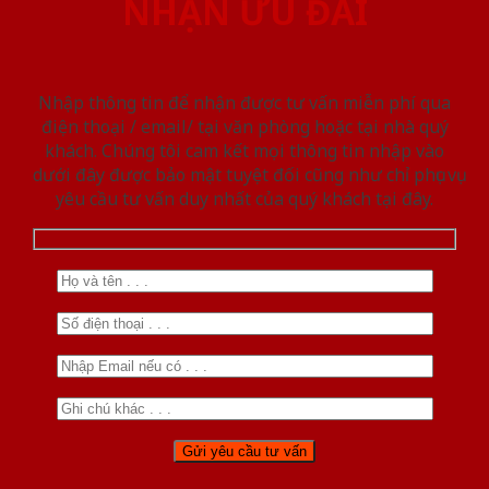
NHẬN ƯU ĐÃI
Nhập thông tin để nhận được tư vấn miễn phí qua
điện thoại / email/ tại văn phòng hoặc tại nhà quý
khách. Chúng tôi cam kết mọi thông tin nhập vào
dưới đây được bảo mật tuyệt đối cũng như chỉ phục vụ
yêu cầu tư vấn duy nhất của quý khách tại đây.