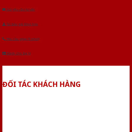
Gửi yêu cầu tư vấn
Tải báo giá tổng hợp
Yêu cầu gọi lại (3 phút)
Dành cho đại lý
ĐỐI TÁC KHÁCH HÀNG