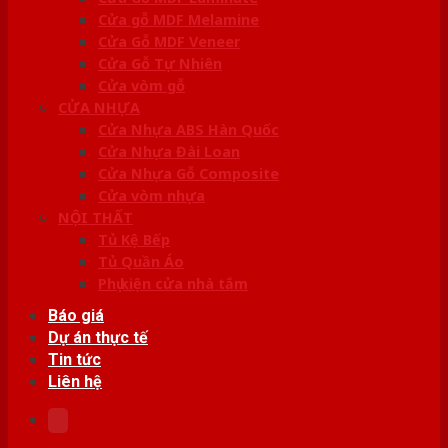
Cửa gỗ MDF Melamine
Cửa Gỗ MDF Veneer
Cửa Gỗ Tự Nhiên
Cửa vòm gỗ
CỬA NHỰA
Cửa Nhựa ABS Hàn Quốc
Cửa Nhựa Đài Loan
Cửa Nhựa Gỗ Composite
Cửa vòm nhựa
NỘI THẤT
Tủ Kệ Bếp
Tủ Quần Áo
Phụ kiện cửa nhà tắm
Báo giá
Dự án thực tế
Tin tức
Liên hệ