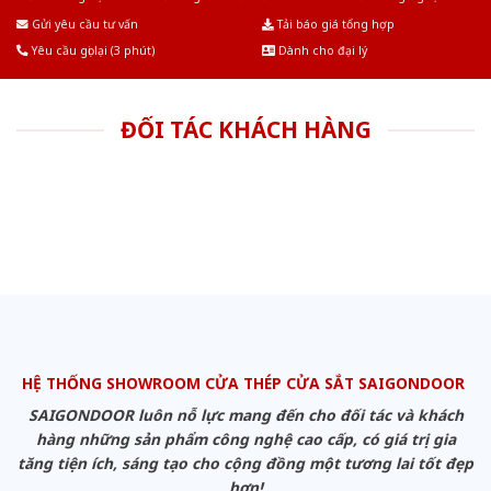
Âu.Chúng tôi tự tin là nhà sản xuất & cung cấp hàng đầu tại Việt Nam!
Gửi yêu cầu tư vấn
Tải báo giá tổng hợp
Yêu cầu gọi lại (3 phút)
Dành cho đại lý
ĐỐI TÁC KHÁCH HÀNG
HỆ THỐNG SHOWROOM CỬA THÉP CỬA SẮT SAIGONDOOR
SAIGONDOOR luôn nỗ lực mang đến cho đối tác và khách
hàng những sản phẩm công nghệ cao cấp, có giá trị gia
tăng tiện ích, sáng tạo cho cộng đồng một tương lai tốt đẹp
hơn!