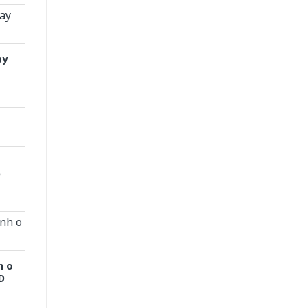
ay
D
h o
D