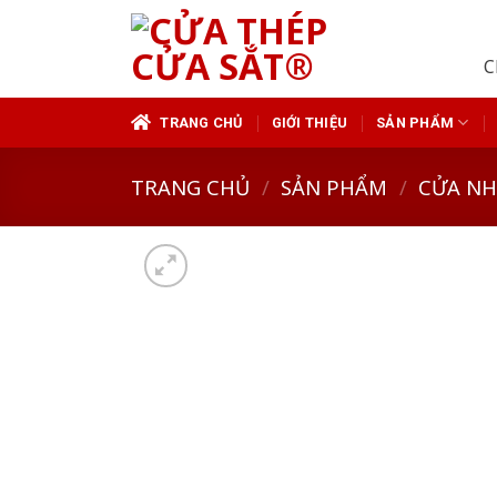
Skip
to
C
content
TRANG CHỦ
GIỚI THIỆU
SẢN PHẨM
TRANG CHỦ
/
SẢN PHẨM
/
CỬA N