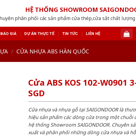
HỆ THỐNG SHOWROOM SAIGONDO
huyên phân phối các sản phẩm cửa thép,cửa sắt chất lượng 
BÁO GIÁ
DỰ ÁN THỰC TẾ
TIN TỨC
LIÊN HỆ
HỰA
/
CỬA NHỰA ABS HÀN QUỐC
Cửa ABS KOS 102-W0901 3
SGD
Cửa nhựa và nhựa gỗ tại SAIGONDOOR là thư
hiệu sản phẩm các dòng cửa trong một chuỗi 
hệ thống Showroom SAIGONDOOR. Chuyên sả
xuất và phân phối những dòng cửa nhựa và h