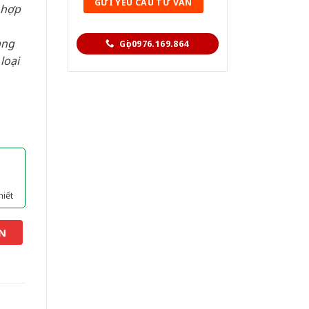
 hợp
àng
Gọi 0976.169.864
loại
hiết
N