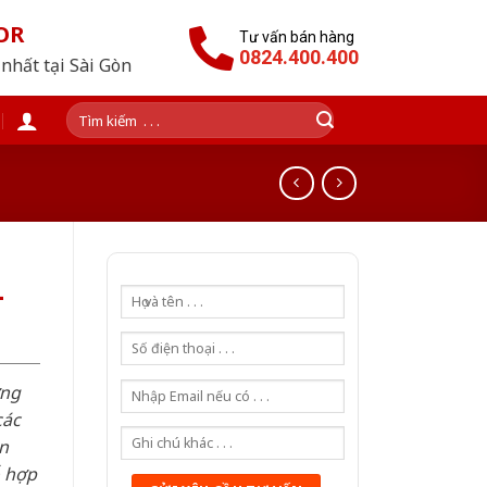
OR
Tư vấn bán hàng
0824.400.400
nhất tại Sài Gòn
Tìm
kiếm:
-
ơng
các
n
ỗ hợp