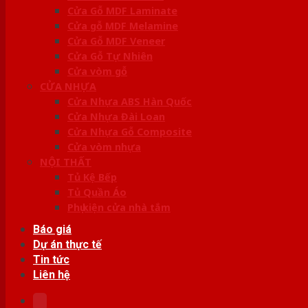
Cửa Gỗ MDF Laminate
Cửa gỗ MDF Melamine
Cửa Gỗ MDF Veneer
Cửa Gỗ Tự Nhiên
Cửa vòm gỗ
CỬA NHỰA
Cửa Nhựa ABS Hàn Quốc
Cửa Nhựa Đài Loan
Cửa Nhựa Gỗ Composite
Cửa vòm nhựa
NỘI THẤT
Tủ Kệ Bếp
Tủ Quần Áo
Phụ kiện cửa nhà tắm
Báo giá
Dự án thực tế
Tin tức
Liên hệ