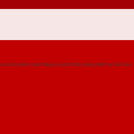
 THỐNG SHOWROOM SAIGONDOOR
ác sản phẩm cửa thép,cửa sắt chất lượng nhất tại Sài Gòn