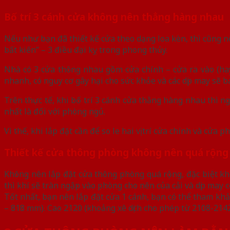
Bố trí 3 cánh cửa không nên thẳng hàng nhau
Nếu như bạn đã thiết kế cửa theo dạng loa kèn, thì cũng 
bất kiến” – 3 điều đại kỵ trong phong thủy.
Nhà có 3 cửa thông nhau gồm cửa chính – cửa ra vào (ha
nhanh, có nguy cơ gây hại cho sức khỏe và các dịp may sẽ ba
Trên thực tế, khi bố trí 3 cánh cửa thằng hàng nhau thì ng
nhất là đối với phòng ngủ.
Vì thế, khi lắp đặt cần để so le hai vị trí cửa chính và cửa
Thiết kế cửa thông phòng không nên quá rộng
Không nên lắp đặt cửa thông phòng quá rộng, đặc biệt k
thì khí sẽ tràn ngập vào phòng cho nên của cải và dịp may
Tốt nhất, bạn nên lắp đặt cửa 1 cánh, bạn có thể tham khả
– 818 mm). Cao 2120 (khoảng xê dịch cho phép từ 2108-21