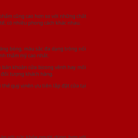
 phẩm cũng cao hơn so với những chất
tế, có nhiều phong cách khác nhau.
áng bóng, màu sắc đa dạng trông nổi
ính thẩm mỹ cao nhất.
 băn khoăn cửa bị cong vênh hay mối
u đối tượng khách hàng.
thế quý vị nên ưu tiên lắp đặt cửa tại
oàn với sức khỏe người dùng, hợp với