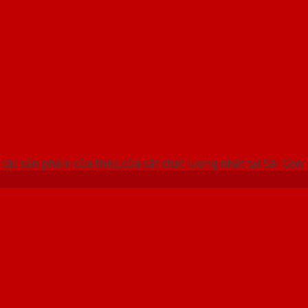
 THỐNG SHOWROOM SAIGONDOOR
ác sản phẩm cửa thép,cửa sắt chất lượng nhất tại Sài Gòn
 và 1 số cách bố trí hợp lý