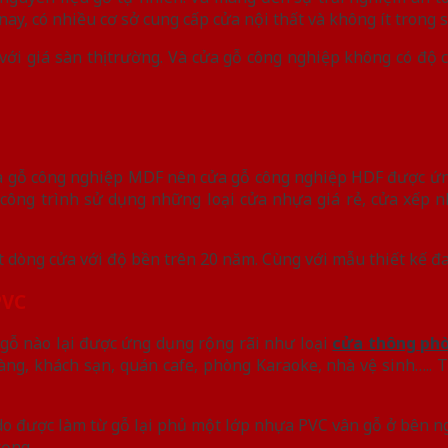
nay, có nhiều cơ sở cung cấp cửa nội thất và không ít trong
 với giá sàn thị trường. Và cửa gỗ công nghiệp không có độ
a gỗ công nghiệp MDF nên cửa gỗ công nghiệp HDF được ứng
ông trình sử dụng những loại cửa nhựa giá rẻ, cửa xếp nh
ột dòng cửa với độ bền trên 20 năm. Cùng với mẫu thiết kế đ
PVC
a gỗ nào lại được ứng dụng rộng rãi như loại
cửa thông ph
ng, khách sạn, quán cafe, phòng Karaoke, nhà vệ sinh….. T
do được làm từ gỗ lại phủ một lớp nhựa PVC vân gỗ ở bên ng
rọng.