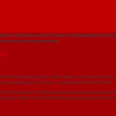
thì nên tìm hiểu cách bố trí sao cho phong thủy cửa th
n nên lưu ý khi xây dựng nhé.
òng
hỏ dần theo dạng loa kèn là phù hợp. Do đó, theo cách này, 
cánh cửa phòng ngủ, cửa hậu… sẽ giảm dần theo kích thước.
hí, tà khí cho căn nhà. Nằm trong dương trạch là tam yếu “m
dòng khí bị hao hụt, dẫn đến ảnh hường tới gia chủ và tiền t