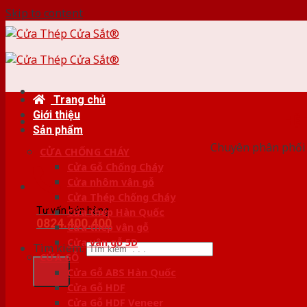
Skip to content
Trang chủ
Giới thiệu
HỆ
Sản phẩm
Chuyên phân phối c
CỬA CHỐNG CHÁY
Cửa Gỗ Chống Cháy
Cửa nhôm vân gỗ
Cửa Thép Chống Cháy
Tư vấn bán hàng
Cửa thép Hàn Quốc
0824.400.400
Cửa thép vân gỗ
Cửa vân gỗ 5D
Tìm kiếm:
CỬA GỖ
Cửa Gỗ ABS Hàn Quốc
Cửa Gỗ HDF
Cửa Gỗ HDF Veneer