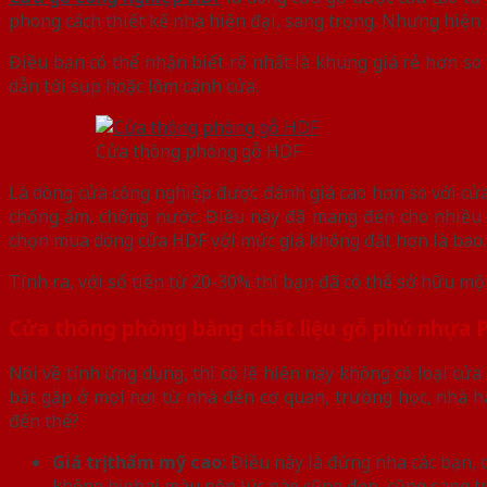
phong cách thiết kế nhà hiện đại, sang trọng. Nhưng hiện 
Điều bạn có thể nhận biết rõ nhất là khung giá rẻ hơn so
dẫn tới sụp hoặc lõm cánh cửa.
Cửa thông phòng gỗ HDF
Là dòng cửa công nghiệp được đánh giá cao hơn so với cử
chống ẩm, chống nước. Điều này đã mang đến cho nhiều c
chọn mua dòng cửa HDF với mức giá không đắt hơn là bao.
Tính ra, với số tiền từ 20-30% thì bạn đã có thể sở hữu m
Cửa thông phòng bằng chất liệu gỗ phủ nhựa 
Nói về tính ứng dụng, thì có lẽ hiện nay không có loại cử
bắt gặp ở mọi nơi từ nhà đến cơ quan, trường học, nhà hà
đến thế?
Giá trị thẩm mỹ cao:
Điều này là đứng nha các bạn, 
không bị phai màu nên lúc nào cũng đẹp, cũng sang t