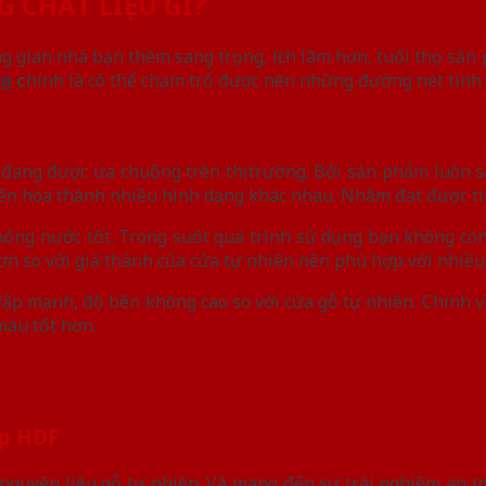
 CHẤT LIỆU GÌ?
 gian nhà bạn thêm sang trọng, lịch lãm hơn, tuổi thọ sản
ên
c
hính là có thể chạm trổ được nên những đường nét tinh 
đang được ưa chuộng trên thị trường. Bởi sản phẩm luôn s
biến hóa thành nhiều hình dạng khác nhau. Nhằm đạt được t
ống nước tốt. Trong suốt quá trình sử dụng bạn không còn
hơn so với giá thành của cửa tự nhiên nên phù hợp với nhiề
đập mạnh, độ bền không cao so với cửa gỗ tự nhiên. Chính vì 
màu tốt hơn.
ệp HDF
 nguyên liệu gỗ tự nhiên. Và mang đến sự trải nghiệm an t