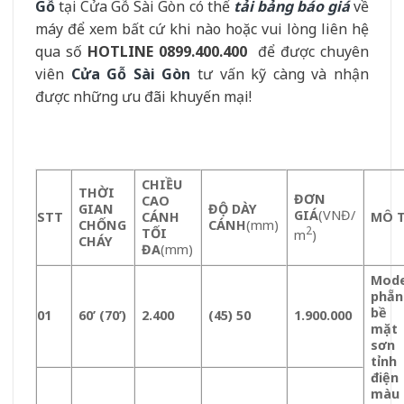
Gỗ
tại Cửa Gỗ Sài Gòn có thể
tải bảng báo giá
về
máy để xem bất cứ khi nào hoặc vui lòng liên hệ
qua số
HOTLINE 0899.400.400
để được chuyên
viên
Cửa Gỗ Sài Gòn
tư vấn kỹ càng và nhận
được những ưu đãi khuyến mại!
CHIỀU
THỜI
ĐƠN
CAO
GIAN
ĐỘ DÀY
GIÁ
(VNĐ/
STT
CÁNH
MÔ 
CHỐNG
CÁNH
(mm)
2
TỐI
m
)
CHÁY
ĐA
(mm)
Mode
phẵn
bề
01
60’ (70’)
2.400
(45) 50
1.900.000
mặt
sơn
tỉnh
điện
màu