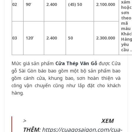
xám
02
90’
2.400
(45) 50
2.100.000
hoặc
sơn
theo
mã
màu
Khác
03
120’
2.400
50
2.300.000
Hàn
yêu
cầu 
Mức giá sản phẩm
Cửa Thép Vân Gỗ
được Cửa
gỗ Sài Gòn báo bao gồm một bộ sản phẩm bao
gồm cánh cửa, khung bao, sơn hoàn thiện và
công vận chuyển cũng như lắp đặt cho khách
hàng.
>
XEM
THÊM
:
https://cuagosaigon.com/cua-