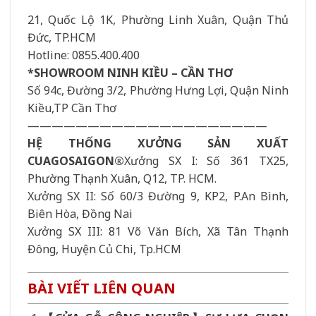
21, Quốc Lộ 1K, Phường Linh Xuân, Quận Thủ
Đức, TP.HCM
Hotline: 0855.400.400
*SHOWROOM NINH KIỀU – CẦN THƠ
Số 94c, Đường 3/2, Phường Hưng Lợi, Quận Ninh
Kiều,TP Cần Thơ
————————————————————
HỆ THỐNG XƯỞNG SẢN XUẤT
CUAGOSAIGON®
Xưởng SX I: Số 361 TX25,
Phường Thạnh Xuân, Q12, TP. HCM.
Xưởng SX II: Số 60/3 Đường 9, KP2, P.An Bình,
Biên Hòa, Đồng Nai
Xưởng SX III: 81 Võ Văn Bích, Xã Tân Thạnh
Đông, Huyện Củ Chi, Tp.HCM
BÀI VIẾT LIÊN QUAN