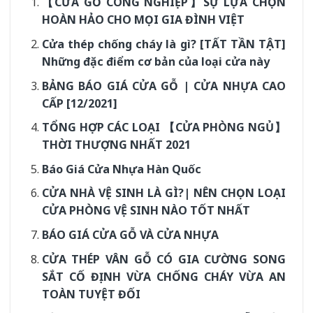
【CỬA GỖ CÔNG NGHIỆP】SỰ LỰA CHỌN
HOÀN HẢO CHO MỌI GIA ĐÌNH VIỆT
Cửa thép chống cháy là gì? [TẤT TẦN TẬT]
Những đặc điểm cơ bản của loại cửa này
BẢNG BÁO GIÁ CỬA GỖ | CỬA NHỰA CAO
CẤP [12/2021]
TỔNG HỢP CÁC LOẠI 【CỬA PHÒNG NGỦ】
THỜI THƯỢNG NHẤT 2021
Báo Giá Cửa Nhựa Hàn Quốc
CỬA NHÀ VỆ SINH LÀ GÌ?| NÊN CHỌN LOẠI
CỬA PHÒNG VỆ SINH NÀO TỐT NHẤT
BÁO GIÁ CỬA GỖ VÀ CỬA NHỰA
CỬA THÉP VÂN GỖ CÓ GIA CƯỜNG SONG
SẮT CỐ ĐỊNH VỪA CHỐNG CHÁY VỪA AN
TOÀN TUYỆT ĐỐI