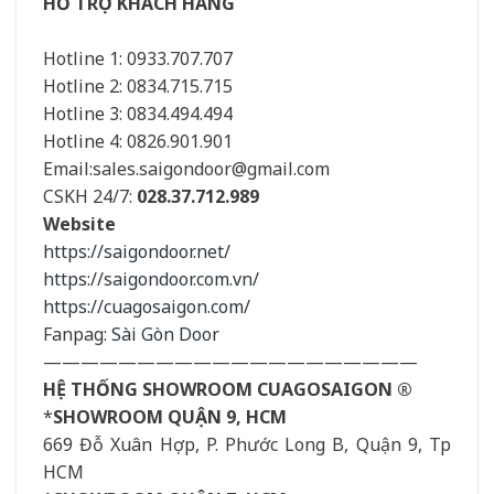
HỖ TRỢ KHÁCH HÀNG
Hotline 1: 0933.707.707
Hotline 2: 0834.715.715
Hotline 3: 0834.494.494
Hotline 4: 0826.901.901
Email:sales.saigondoor@gmail.com
CSKH 24/7:
028.37.712.989
Website
https://saigondoor.net/
https://saigondoor.com.vn/
https://cuagosaigon.com/
Fanpag:
Sài Gòn Door
————————————————————
HỆ THỐNG SHOWROOM CUAGOSAIGON ®
*
SHOWROOM QUẬN 9, HCM
669 Đỗ Xuân Hợp, P. Phước Long B, Quận 9, Tp
HCM