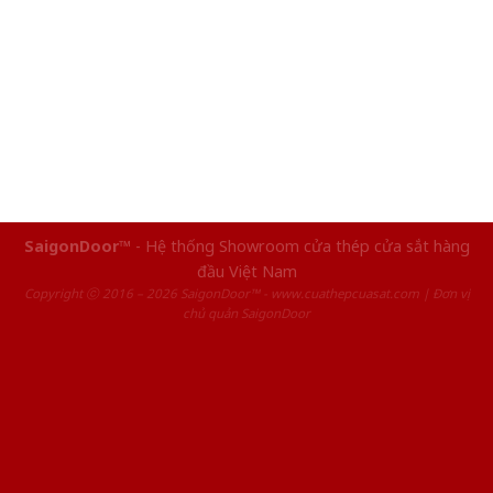
SaigonDoor™
- Hệ thống Showroom cửa thép cửa sắt hàng
đầu Việt Nam
Copyright ⓒ 2016 – 2026 SaigonDoor™ - www.cuathepcuasat.com | Đơn vị
chủ quản SaigonDoor