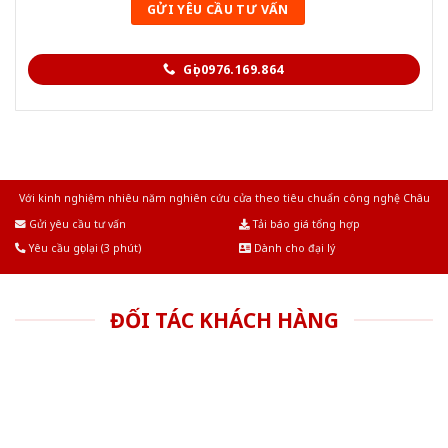
Gọi 0976.169.864
Với kinh nghiệm nhiêu năm nghiên cứu cửa theo tiêu chuẩn công nghệ Châu
Âu.Chúng tôi tự tin là nhà sản xuất & cung cấp hàng đầu tại Việt Nam!
Gửi yêu cầu tư vấn
Tải báo giá tổng hợp
Yêu cầu gọi lại (3 phút)
Dành cho đại lý
ĐỐI TÁC KHÁCH HÀNG